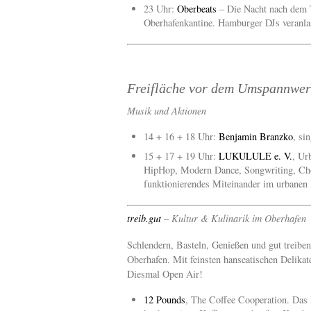
23 Uhr:
Oberbeats
– Die Nacht nach dem T
Oberhafenkantine. Hamburger DJs veranlass
Freifläche vor dem Umspannwer
Musik und Aktionen
14 + 16 + 18 Uhr:
Benjamin Branzko
, sin
15 + 17 + 19 Uhr:
LUKULULE e. V.
, Ur
HipHop, Modern Dance, Songwriting, Ch
funktionierendes Miteinander im urbanen
treib.gut
– Kultur & Kulinarik im Oberhafen
Schlendern, Basteln, Genießen und gut treiben 
Oberhafen. Mit feinsten hanseatischen Delika
Diesmal Open Air!
12 Pounds
, The Coffee Cooperation. Das 