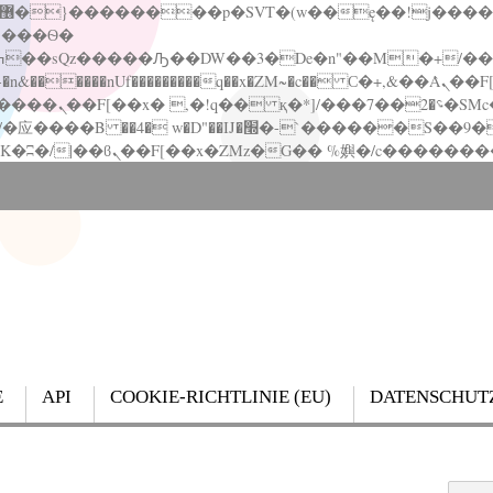
�����nUf���������q��x�ZM~�
c�� Ϲ�+,&��Ὰܢ��F[��(�1�*"��
��!� :�s"��
`������S��9�Dr�ji��EJ߅��gJ�应��
E
API
COOKIE-RICHTLINIE (EU)
DATENSCHUT
Search