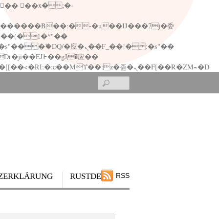
矁[��x�ZM~�n"��IB؃��!'����Тѕ��+��(m��IK�ʭ�/|��ϐܢ��F[��x�ZMz�G�� %嬩�/c��������[[��<�RI:�:c��MΎ��:z�졾�ܢ��F[��R�ZM~�D
Search
ZERKLÄRUNG
RUSTDESK
RSS