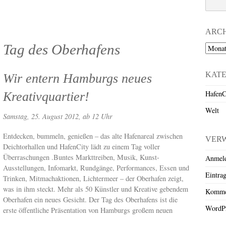
ARC
Tag des Oberhafens
Archiv
KAT
Wir entern Hamburgs neues
HafenC
Kreativquartier!
Welt
Samstag, 25. August 2012, ab 12 Uhr
Entdecken, bummeln, genießen – das alte Hafenareal zwischen
VER
Deichtorhallen und HafenCity lädt zu einem Tag voller
Überraschungen .Buntes Markttreiben, Musik, Kunst-
Anmel
Ausstellungen, Infomarkt, Rundgänge, Performances, Essen und
Eintra
Trinken, Mitmachaktionen, Lichtermeer – der Oberhafen zeigt,
was in ihm steckt. Mehr als 50 Künstler und Kreative gebendem
Komme
Oberhafen ein neues Gesicht. Der Tag des Oberhafens ist die
WordPr
erste öffentliche Präsentation von Hamburgs großem neuen