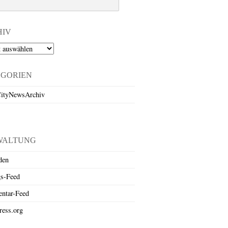
HIV
EGORIEN
ityNewsArchiv
WALTUNG
den
gs-Feed
ntar-Feed
ess.org