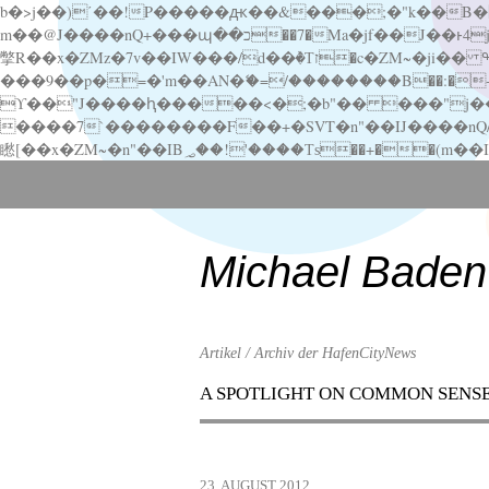
b�>j��)΄��!P�����ԫ��&���;�"k��B�޶�}��������p�SVT�(w��ę��!j������ ��x�;�-
m��@J����nQ+���պ��כ��7�Ma�jf��J��ͱ4j���Ѳ�
撆R��x�ZMz�7v��IW���/d��ٞ�Тז�c�ZM~�ji�� ߒ��sQz�����Ԡ��DW��3�De�n"��M�+/��������B��:�-�u��IJ���7j�委
���9��p�=�'m��AN�ޭ�=/��������B��:�-�n&�
ϒ��"J����ԧ�����<�;�b"�� ���"j�����ܢ��F[��x� ,�!q�� қ�*]/���؝�2��7�SMc�s"���ޭ�DQ/�应�ܢ��F_
����7`��������F��+�SVT�n"��IJ����nQ/�应����B ��4� w�D"��IJ�׭�-
Scroll
down
to
content
Michael Baden
Artikel / Archiv der HafenCityNews
A SPOTLIGHT ON COMMON SENS
Menu
Scroll
down
to
23. AUGUST 2012