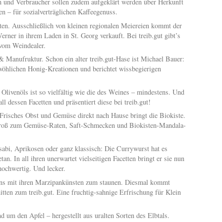
n und Verbraucher sollen zudem aufgeklärt werden über Herkunft
n – für sozialverträglichen Kaffeegenuss.
äten. Ausschließlich von kleinen regionalen Meiereien kommt der
rner in ihrem Laden in St. Georg verkauft. Bei treib.gut gibt’s
 vom Weindealer.
 Manufruktur. Schon ein alter treib.gut-Hase ist Michael Bauer:
ewöhlichen Honig-Kreationen und berichtet wissbegierigen
Olivenöls ist so vielfältig wie die des Weines – mindestens. Und
ll dessen Facetten und präsentiert diese bei treib.gut!
Frisches Obst und Gemüse direkt nach Hause bringt die Biokiste.
 Groß zum Gemüse-Raten, Saft-Schmecken und Biokisten-Mandala-
abi, Aprikosen oder ganz klassisch: Die Currywurst hat es
 In all ihren unerwartet vielseitigen Facetten bringt er sie nun
hochwertig. Und lecker.
 uns mit ihren Marzipankünsten zum staunen. Diesmal kommt
tten zum treib.gut. Eine fruchtig-sahnige Erfrischung für Klein
 um den Apfel – hergestellt aus uralten Sorten des Elbtals.