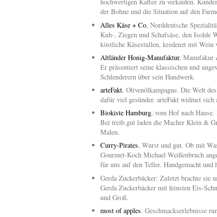
hochwertigen Kaffee zu verkaufen. Kunde
der Bohne und die Situation auf den Farme
Alles Käse + Co
, Norddeutsche Spezialit
Kuh-, Ziegen und Schafsäse, den Isolde We
köstliche Käsestullen, kredenzt mit Wein
Altländer Honig-Manufaktur
, Manufakur &
Er präsentiert seine klassischen und ung
Schlenderern über sein Handwerk.
arteFakt
, Olivenölkampagne. Die Welt des 
dafür viel gesünder. arteFakt widmet sich a
Biokiste Hamburg
, vom Hof nach Hause. 
Bei treib.gut laden die Macher Klein &
Malen.
Curry-Pirates
, Wurst und gut. Ob mit Was
Gourmet-Koch Michael Weißenbruch angetan.
für uns auf den Teller. Handgemacht und 
Gerda Zuckerbäcker: Zuletzt brachte sie
Gerda Zuckerbäcker mit feinsten Eis-Schni
und Groß.
most of apples
. Geschmackserlebnisse rund