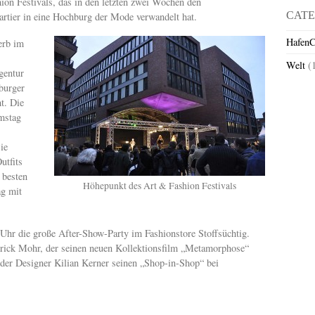
hion Festivals, das in den letzten zwei Wochen den
CATE
rtier in eine Hochburg der Mode verwandelt hat.
HafenC
erb im
Welt
(
gentur
burger
t. Die
mstag
ie
utfits
 besten
Höhepunkt des Art & Fashion Festivals
ag mit
 Uhr die große After-Show-Party im Fashionstore Stoffsüchtig.
trick Mohr, der seinen neuen Kollektionsfilm „Metamorphose“
 der Designer Kilian Kerner seinen „Shop-in-Shop“ bei