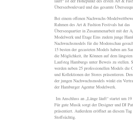
läuft“ ist der Höhepunkt des ersten Art & Fas
Überseeboulevard und das gesamte Überseequa
Bei einem offenen Nachwuchs-Modelwettbew
Rahmen des Art & Fashion Festivals hat das
Überseequartier in Zusammenarbeit mit der A
Modelwerk und Etage Eins zudem junge Ham
Nachwuchsmodels für die Modenschau gesuch
15 besten der gecasteten Models haben am Sa
die Möglichkeit, ihr Können auf dem längsten
Laufsteg Hamburgs unter Beweis zu stellen. S
werden neben 25 professionellen Models die O
und Kollektionen der Stores präsentieren. Den
der jungen Nachwuchsmodels winkt ein Vertr
der Hamburger Agentur Modelwerk.
Im Anschluss an „Länge läuft“ startet um 19
Für gute Musik sorgt der Designer und DJ Pa
präsentiert. Außerdem eröffnet an diesem Tag
Stoffsüchtig.