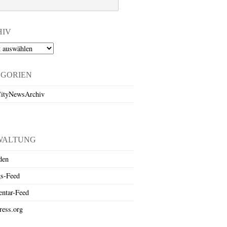
HIV
EGORIEN
ityNewsArchiv
WALTUNG
den
gs-Feed
ntar-Feed
ess.org