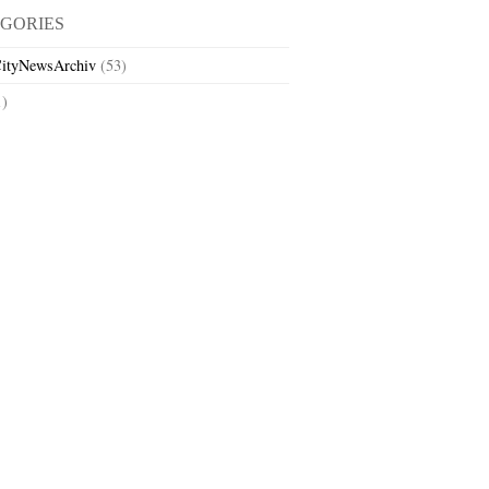
GORIES
ityNewsArchiv
(53)
1)