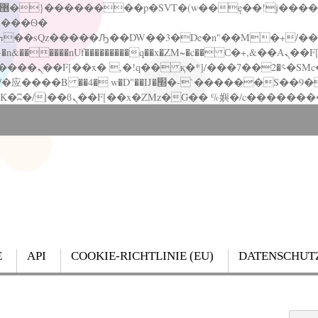
�����nUf���������q��x�ZM~�
c�� Ϲ�+,&��Ὰܢ��F[��(�1�*"��
��!� :�s"��
`������S��9�Dr�ji��EJ߅��gJ�应��
E
API
COOKIE-RICHTLINIE (EU)
DATENSCHUT
Search