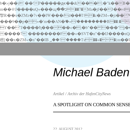
b�>j��)΄��!P�����ԫ��&���;�"k��B�޶�}��������p�SVT�(w��ę��!j������ ��x�;�-
m��@J����nQ+���պ��כ��7�Ma�jf��J��ͱ4j���Ѳ�
撆R��x�ZMz�7v��IW���/d��ٞ�Тז�c�ZM~�ji�� ߒ��sQz�����Ԡ��DW��3�De�n"��M�+/��������B��:�-�u��IJ���7j�委
���9��p�=�'m��AN�ޭ�=/��������B��:�-�n&�
ϒ��"J����ԧ�����<�;�b"�� ���"j�����ܢ��F[��x� ,�!q�� қ�*]/���؝�2��7�SMc�s"���ޭ�DQ/�应�ܢ��F_
����7`��������F��+�SVT�n"��IJ����nQ/�应����B ��4� w�D"��IJ�׭�-
Scroll
down
to
content
Michael Baden
Artikel / Archiv der HafenCityNews
A SPOTLIGHT ON COMMON SENS
Menu
Scroll
down
to
22. AUGUST 2012