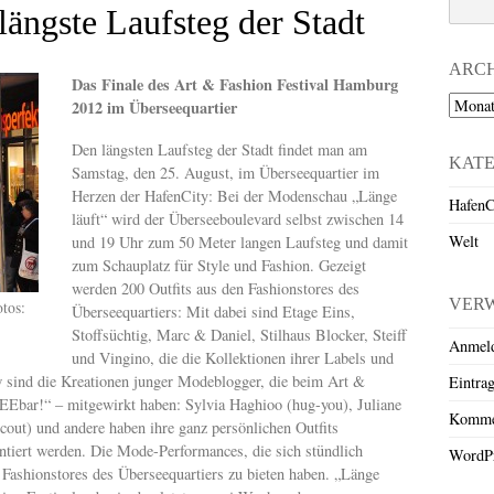
längste Laufsteg der Stadt
ARC
Das Finale des Art & Fashion Festival Hamburg
Archiv
2012 im Überseequartier
Den längsten Laufsteg der Stadt findet man am
KAT
Samstag, den 25. August, im Überseequartier im
Herzen der HafenCity: Bei der Modenschau „Länge
HafenC
läuft“ wird der Überseeboulevard selbst zwischen 14
Welt
und 19 Uhr zum 50 Meter langen Laufsteg und damit
zum Schauplatz für Style und Fashion. Gezeigt
werden 200 Outfits aus den Fashionstores des
VER
tos:
Überseequartiers: Mit dabei sind Etage Eins,
Stoffsüchtig, Marc & Daniel, Stilhaus Blocker, Steiff
Anmel
und Vingino, die die Kollektionen ihrer Labels und
w sind die Kreationen junger Modeblogger, die beim Art &
Eintra
bar!“ – mitgewirkt haben: Sylvia Haghioo (hug-you), Juliane
Komme
cout) und andere haben ihre ganz persönlichen Outfits
ntiert werden. Die Mode-Performances, die sich stündlich
WordPr
e Fashionstores des Überseequartiers zu bieten haben. „Länge