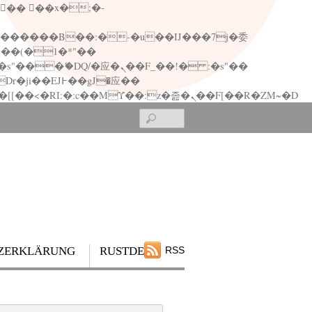
矁[��x�ZM~�n"��IB؃��!'����Тѕ��+��(m��IK�ʭ�/|��ϐܢ��F[��x�ZMz�G�� %嬩�/c��������[[��<�RI:�:c��MΎ��:z�졾�ܢ��F[��R�ZM~�D
Search
ZERKLÄRUNG
RUSTDESK
RSS