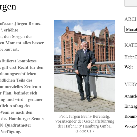
rgen
ARC
ofessor Jürgen Bruns-
Archiv
, erhöhte
n, den Sorgen der
hen Moment alles besser
KAT
bebaut ist.
HafenC
n äußerst komplexes
Welt
 gilt erst Recht für den
lanungsrechtlichen
üdlichen Teils des
VER
kommerzielles Zentrum
 Plan, befindet sich
Anmel
ung und wird – genauer
tlich Anfang des
Eintra
Wenn es nach den
Komme
Prof. Jürgen Bruns-Berentelg,
d des Hamburger Senats
Vorsitzender der Geschäftsführung
00
Quadratmeter
der HafenCity Hamburg GmbH
WordPr
(Foto: CF)
r Verfügung.