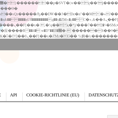
�����nUf���������q��x�ZM~�
c�� Ϲ�+,&��Ὰܢ��F[��(�1�*"��
��!� :�s"��
`������S��9�Dr�ji��EJ߅��gJ�应��
E
API
COOKIE-RICHTLINIE (EU)
DATENSCHUT
Search