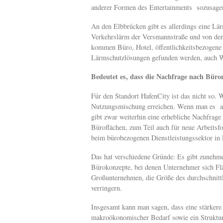
anderer Formen des Entertainments sozusagen 
An den Elbbrücken gibt es allerdings eine Lä
Verkehrslärm der Versmannstraße und von den
kommen Büro, Hotel, öffentlichkeitsbezogene
Lärmschutzlösungen gefunden werden, auch W
Bedeutet es, dass die Nachfrage nach Büro
Für den Standort HafenCity ist das nicht so. 
Nutzungsmischung erreichen. Wenn man es auf
gibt zwar weiterhin eine erhebliche Nachfrage
Büroflächen, zum Teil auch für neue Arbeits
beim bürobezogenen Dienstleistungssektor in 
Das hat verschiedene Gründe: Es gibt zunehme
Bürokonzepte, bei denen Unternehmer sich Flä
Großunternehmen, die Größe des durchschnittl
verringern.
Insgesamt kann man sagen, dass eine stärkere 
makroökonomischer Bedarf sowie ein Strukturw