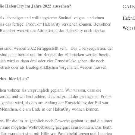
die HafenCity im Jahre 2022 aussehen?
CATE
s lebendiger und vollintegrierter Stadtteil zeigen und einen
HafenC
als das fertige „Produkt“ HafenCity verstehen können. Bewohner
Welt
(
Besucher werden die Attraktivität der HafenCity noch stärker
au sind, werden 2022 fertiggestellt sein. Das Überseequartier, der
sind dann bebaut und im Bereich der Elbbrücken werden bereits
ich wird es dann drei oder vier Grundstücke geben, die noch
betrieb oder als Baulogistikflächen vorgehalten werden müssen.
hen hier leben?
en wohnen als ursprünglich geplant. Wir wissen, dass die
erden und wir beobachten, dass aufgrund der gestiegenen Preise
geplant wird, als das am Anfang der Entwicklung der Fall war.
0 Menschen, die am Ende in der HafenCity wohnen können.
nn, für die im Augenblick noch Gewerbe geplant ist und die unter
r eine mögliche Wohnbebauung geeignet sein könnten. Das heißt,
 lärmexponiert sind mit Hilfe von Passivbelüftungen und Loggien