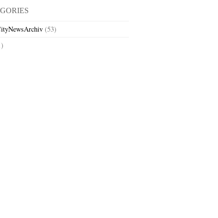
GORIES
ityNewsArchiv
(53)
1)