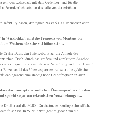
Museen, den Lohsepark mit dem Gedenkort und für die
außerordentlich sein, so dass alle von der erhöhten
r HafenCity haben, der täglich bis zu 50.000 Menschen oder
 In Wirklichkeit wird die Frequenz von Montags bis
und am Wochenende sehr viel höher sein…
ie Cruise Days, den Hafengeburtstag, die Anläufe der
 entstehen. Doch durch das größere und attraktivere Angebot
 Besucherfrequenz und eine stärkere Vernetzung und diese kommt
 Einzelhandel des Überseequartiers reduziert die zyklischen
fft dahingegend eine ständig hohe Grundfrequenz an allen
dass das Konzept des südlichen Überseequartiers für den
band spricht sogar von tektonischen Verschiebungen…
ie Kritiker auf die 80.000 Quadratmeter Bruttogeschossfläche
dem falsch ist. In Wirklichkeit geht es jedoch um die