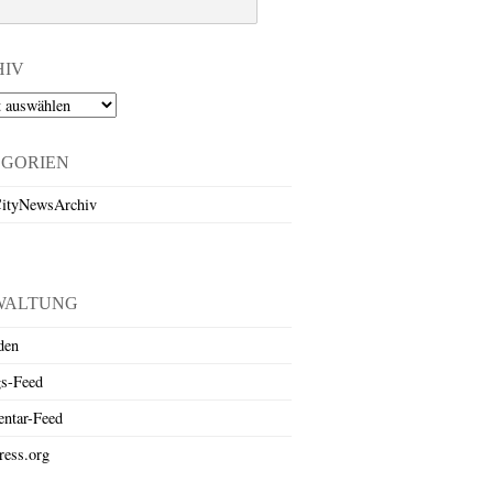
HIV
EGORIEN
ityNewsArchiv
WALTUNG
den
gs-Feed
ntar-Feed
ess.org