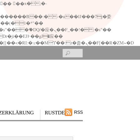
矁[��x�ZM~�n"��IB؃��!'����Тѕ��+��(m��IK�ʭ�/|��ϐܢ��F[��x�ZMz�G�� %嬩�/c��������[[��<�RI:�:c��MΎ��:z�졾�ܢ��F[��R�ZM~�D
Search
ZERKLÄRUNG
RUSTDESK
RSS