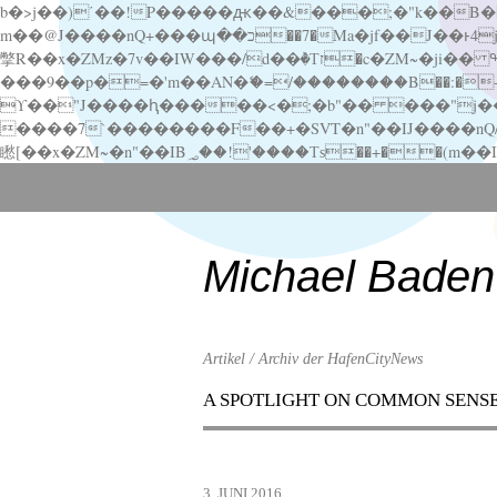
b�>j��)΄��!P�����ԫ��&���;�"k��B�޶�}��������p�SVT�(w��ę��!j������ ��x�;�-
m��@J����nQ+���պ��כ��7�Ma�jf��J��ͱ4j���Ѳ�
撆R��x�ZMz�7v��IW���/d��ٞ�Тז�c�ZM~�ji�� ߒ��sQz�����Ԡ��DW��3�De�n"��M�+/��������B��:�-�u��IJ���7j�委
���9��p�=�'m��AN�ޭ�=/��������B��:�-�n&�
ϒ��"J����ԧ�����<�;�b"�� ���"j�����ܢ��F[��x� ,�!q�� қ�*]/���؝�2��7�SMc�s"���ޭ�DQ/�应�ܢ��F_
����7`��������F��+�SVT�n"��IJ����nQ/�应����B ��4� w�D"��IJ�׭�-
Scroll
down
to
content
Michael Baden
Artikel / Archiv der HafenCityNews
A SPOTLIGHT ON COMMON SENS
Menu
Scroll
down
to
3. JUNI 2016