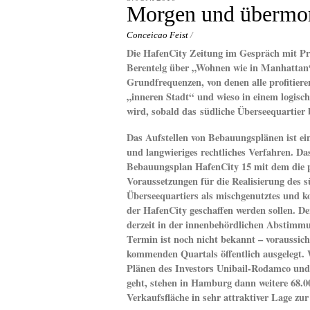
content
Morgen und übermo
Conceicao Feist
/
Die HafenCity Zeitung im Gespräch mit Pr
Berentelg über „Wohnen wie in Manhattan“
Grundfrequenzen, von denen alle profitiere
„inneren Stadt“
und wieso in einem logisc
wird, sobald das
südliche Überseequartier 
Das Aufstellen von Bebauungsplänen ist ei
und langwieriges rechtliches Verfahren. Das
Bebauungsplan HafenCity 15 mit dem die p
Voraussetzungen für die Realisierung des s
Überseequartiers als mischgenutztes und 
der HafenCity geschaffen werden sollen. Der
derzeit in der innenbehördlichen Abstimm
Termin ist noch nicht bekannt – voraussich
kommenden Quartals öffentlich ausgelegt.
Plänen des Investors Unibail-Rodamco un
geht, stehen in Hamburg dann weitere 68.0
Verkaufsfläche in sehr attraktiver Lage zu