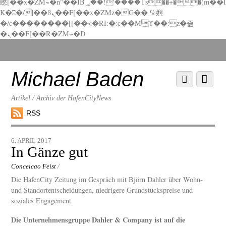
矁[��x�ZM~�n"��IB؃��!'����Тѕ��+��(m��I
K�ʭ�/|��ϐܢ��F[��x�ZMz�G�� %嬩
�/c��������[[��<�RI:�:c��MΎ��:z�졾
�ܢ��F[��R�ZM~�D
Scroll
down
to
Michael Baden
Scroll
Menu
content
down
to
Artikel / Archiv der HafenCityNews
content
RSS
6. APRIL 2017
In Gänze gut
Conceicao Feist
/
Die HafenCity Zeitung im Gespräch mit Björn Dahler über Wohn-
und Standortentscheidungen, niedrigere Grundstückspreise und
soziales Engagement
Die Unternehmensgruppe Dahler & Company ist auf die