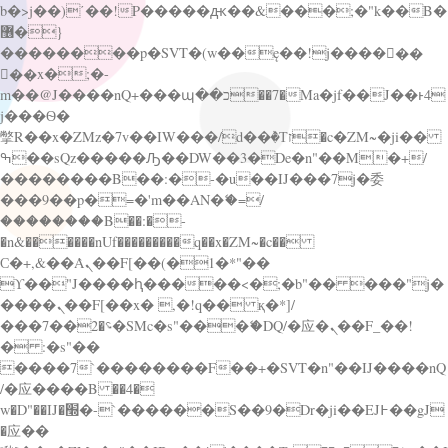
b�>j��)΄��!P�����ԫ��&���;�"k��B�
޶�}
��������p�SVT�(w��ę��!j������
��x�;�-
m��@J����nQ+���պ��כ��7�Ma�jf��J��ͱ4
j���Ѳ�
撆R��x�ZMz�7v��IW���/d��ٞ�Тז�c�ZM~�ji��
ߒ��sQz�����Ԡ��DW��3�De�n"��M�+/
��������B��:�-�u��IJ���7j�委
���9��p�=�'m��AN�ޭ�=/
��������B��:�-
�n&������nUf���������q��x�ZM~�
c��
Ϲ�+,&��Ὰܢ��F[��(�1�*"��
ϒ��"J����ԧ�����<�;�b"�� ���"j�
����ܢ��F[��x� ,�!q�� қ�*]/
���؝�2��7�SMc�s"���ޭ�DQ/�应�ܢ��F_��!
� :�s"��
����7`��������F��+�SVT�n"��IJ����nQ
/�应����B ��4�
w�D"��IJ�׭�-`������S��9�Dr�ji��EJ߅��gJ
�应��