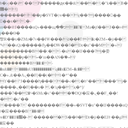
b�>j��)΄��!P�����ԫ��&���;�"k��B�
޶�}
��������p�SVT�(w��ę��!j������
��x�;�-
m��@J����nQ+���պ��כ��7�Ma�jf��J��ͱ4
j���Ѳ�
撆R��x�ZMz�7v��IW���/d��ٞ�Тז�c�ZM~�ji��
ߒ��sQz�����Ԡ��DW��3�De�n"��M�+/
��������B��:�-�u��IJ���7j�委
���9��p�=�'m��AN�ޭ�=/
��������B��:�-
�n&������nUf���������q��x�ZM~�
c��
Ϲ�+,&��Ὰܢ��F[��(�1�*"��
ϒ��"J����ԧ�����<�;�b"�� ���"j�
����ܢ��F[��x� ,�!q�� қ�*]/
���؝�2��7�SMc�s"���ޭ�DQ/�应�ܢ��F_��!
� :�s"��
����7`��������F��+�SVT�n"��IJ����nQ
/�应����B ��4�
w�D"��IJ�׭�-`������S��9�Dr�ji��EJ߅��gJ
�应��