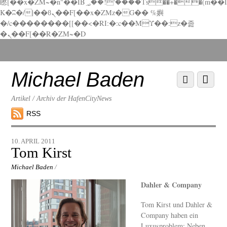
矁[��x�ZM~�n"��IB؃��!'����Тѕ��+��(m��I
K�ʭ�/|��ϐܢ��F[��x�ZMz�G�� %嬩
�/c��������[[��<�RI:�:c��MΎ��:z�졾
�ܢ��F[��R�ZM~�D
Scroll
down
to
Michael Baden
Scroll
Menu
content
down
to
Artikel / Archiv der HafenCityNews
content
RSS
10. APRIL 2011
Tom Kirst
Michael Baden
/
Dahler & Company
Tom Kirst und Dahler &
Company haben ein
Luxusproblem: Neben