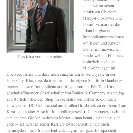
den sowieso schon
attraktiven Objekten
Marco-Polo-Tower und
Home4 vermarktet das
urhamburgische
Immobilienunternehmen
von Björn und Kirsten
Dahler mit inzwischen
bundesweitem Filialnetz
Tom Kirst vor dem Arabica
zusätzlich noch die
Mietwohnungen im
Überseequartier und dazu noch einzelne attraktive Objekte in der
HafenCity. Klar, dass da irgendwann der eigene Schritt in Hamburgs
interessantesten Immobilienmarkt folgen musste. Für Tom Kirst,
geschäftsführender Gesellschafter von Dahler & Company Alster, lag
es natürlich nahe, den Shop im ebenfalls von Dahler & Company
entwickelten DC-Commercial am Großen Grasbrook zu eröffnen. Tom
Kirst ist ein alter Hase im Immobiliengeschäft. Gut vernetzt, auch mit
den anderen Größen in diesem Metier – man kennt und schätzt sich
eben –, ist Kirst in seiner Karriere zwischenzeitlich ziemlich
herumgekommen, Standortentwicklung in fast ganz Europa steht