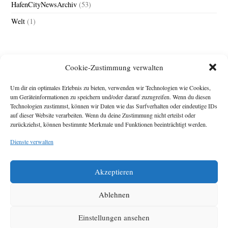
HafenCityNewsArchiv
(53)
Welt
(1)
Cookie-Zustimmung verwalten
Um dir ein optimales Erlebnis zu bieten, verwenden wir Technologien wie Cookies,
um Geräteinformationen zu speichern und/oder darauf zuzugreifen. Wenn du diesen
Technologien zustimmst, können wir Daten wie das Surfverhalten oder eindeutige IDs
Impressum
auf dieser Website verarbeiten. Wenn du deine Zustimmung nicht erteilst oder
zurückziehst, können bestimmte Merkmale und Funktionen beeinträchtigt werden.
Michael Baden,
Schwensholz 4,
Dienste verwalten
24376 Hasselberg
Disclaimer
Diese Webseite stellt
Akzeptieren
Inhalte der ersten
zehn Jahre der
HafenCity Zeitung
Ablehnen
zur Verfügung. Die
aktuelle Version ist
Einstellungen ansehen
unter
Hafencity