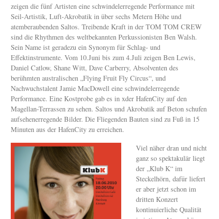
zeigen die fünf Artisten eine schwindelerregende Performance mit
Seil-Artistik, Luft-Akrobatik in über sechs Metern Höhe und
atemberaubenden Saltos. Treibende Kraft in der TOM TOM CREW
sind die Rhythmen des weltbekannten Perkussionisten Ben Walsh.
Sein Name ist geradezu ein Synonym für Schlag- und
Effektinstrumente. Vom 10.Juni bis zum 4.Juli zeigen Ben Lewis,
Daniel Catlow, Shane Witt, Dave Carberry, Absolventen des
berühmten australischen „Flying Fruit Fly Circus“, und
Nachwuchstalent Jamie MacDowell eine schwindelerregende
Performance. Eine Kostprobe gab es in xder HafenCity auf den
Magellan-Terrassen zu sehen. Saltos und Akrobatik auf Beton schufen
aufsehenerregende Bilder. Die Fliegenden Bauten sind zu Fuß in 15
Minuten aus der HafenCity zu erreichen.
Viel näher dran und nicht
ganz so spektakulär liegt
der „Klub K“ im
Steckelhörn, dafür liefert
er aber jetzt schon im
dritten Konzert
kontinuierliche Qualität