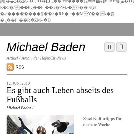
矁[��x�ZM~�n"��IB؃��!'����Тѕ��+��(m��I
K�ʭ�/|��ϐܢ��F[��x�ZMz�G�� %嬩
�/c��������[[��<�RI:�:c��MΎ��:z�졾
�ܢ��F[��R�ZM~�D
Scroll
down
to
Michael Baden
Scroll
Menu
content
down
to
Artikel / Archiv der HafenCityNews
content
RSS
12. JUNI 2010
Es gibt auch Leben abseits des
Fußballs
Michael Baden
/
Zwei Kulturtipps für
nächste Woche