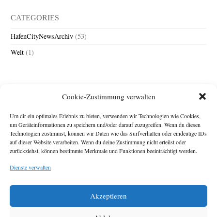
CATEGORIES
HafenCityNewsArchiv
(53)
Welt
(1)
Cookie-Zustimmung verwalten
Um dir ein optimales Erlebnis zu bieten, verwenden wir Technologien wie Cookies,
um Geräteinformationen zu speichern und/oder darauf zuzugreifen. Wenn du diesen
Technologien zustimmst, können wir Daten wie das Surfverhalten oder eindeutige IDs
Impressum
auf dieser Website verarbeiten. Wenn du deine Zustimmung nicht erteilst oder
Michael Baden,
zurückziehst, können bestimmte Merkmale und Funktionen beeinträchtigt werden.
Schwensholz 4,
Dienste verwalten
24376 Hasselberg
Disclaimer
Diese Webseite stellt
Akzeptieren
Inhalte der ersten
zehn Jahre der
HafenCity Zeitung