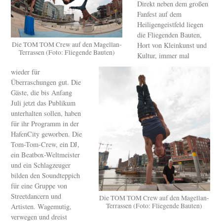
Direkt neben dem großen
Fanfest auf dem
Heiligengeistfeld liegen
die Fliegenden Bauten,
Die TOM TOM Crew auf den Magellan-
Hort von Kleinkunst und
Terrassen (Foto: Fliegende Bauten)
Kultur, immer mal
wieder für
Überraschungen gut. Die
Gäste, die bis Anfang
Juli jetzt das Publikum
unterhalten sollen, haben
für ihr Programm in der
HafenCity geworben. Die
Tom-Tom-Crew, ein DJ,
ein Beatbox-Weltmeister
und ein Schlagzeuger
bilden den Soundteppich
für eine Gruppe von
Streetdancern und
Die TOM TOM Crew auf den Magellan-
Terrassen (Foto: Fliegende Bauten)
Artisten. Wagemutig,
verwegen und dreist