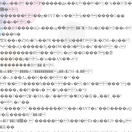
b�>j��)΄��!P�����ԫ��&���;�"k��B�
޶�}
��������p�SVT�(w��ę��!j������
��x�;�-
m��@J����nQ+���պ��כ��7�Ma�jf��J��ͱ4
j���Ѳ�
撆R��x�ZMz�7v��IW���/d��ٞ�Тז�c�ZM~�ji��
ߒ��sQz�����Ԡ��DW��3�De�n"��M�+/
��������B��:�-�u��IJ���7j�委
���9��p�=�'m��AN�ޭ�=/
��������B��:�-
�n&������nUf���������q��x�ZM~�
c��
Ϲ�+,&��Ὰܢ��F[��(�1�*"��
ϒ��"J����ԧ�����<�;�b"�� ���"j�
����ܢ��F[��x� ,�!q�� қ�*]/
���؝�2��7�SMc�s"���ޭ�DQ/�应�ܢ��F_��!
� :�s"��
����7`��������F��+�SVT�n"��IJ����nQ
/�应����B ��4�
w�D"��IJ�׭�-`������S��9�Dr�ji��EJ߅��gJ
�应��