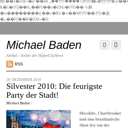
矁[��x�ZM~�n"��IB؃��!'����Тѕ��+��(m��I
K�ʭ�/|��ϐܢ��F[��x�ZMz�G�� %嬩
�/c��������[[��<�RI:�:c��MΎ��:z�졾
�ܢ��F[��R�ZM~�D
Scroll
down
to
Michael Baden
Scroll
Menu
content
down
to
Artikel / Archiv der HafenCityNews
content
RSS
29. DEZEMBER 2010
Silvester 2010: Die feurigste
Party der Stadt!
Michael Baden
/
Discohits, Chartbreaker
und eine brasilianische
Show live von der