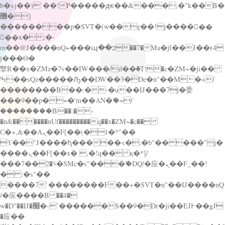
b�>j��)΄��!P�����ԫ��&���;�"k��B�
޶�}
��������p�SVT�(w��ę��!j������
��x�;�-
m��@J����nQ+���պ��כ��7�Ma�jf��J��ͱ4
j���Ѳ�
撆R��x�ZMz�7v��IW���/d��ٞ�Тז�c�ZM~�ji��
ߒ��sQz�����Ԡ��DW��3�De�n"��M�+/
��������B��:�-�u��IJ���7j�委
���9��p�=�'m��AN�ޭ�=/
��������B��:�-
�n&������nUf���������q��x�ZM~�
c��
Ϲ�+,&��Ὰܢ��F[��(�1�*"��
ϒ��"J����ԧ�����<�;�b"�� ���"j�
����ܢ��F[��x� ,�!q�� қ�*]/
���؝�2��7�SMc�s"���ޭ�DQ/�应�ܢ��F_��!
� :�s"��
����7`��������F��+�SVT�n"��IJ����nQ
/�应����B ��4�
w�D"��IJ�׭�-`������S��9�Dr�ji��EJ߅��gJ
�应��