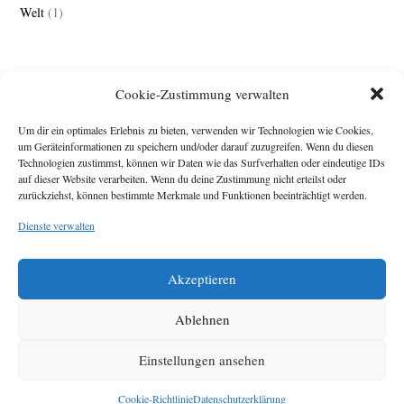
Welt
(1)
Cookie-Zustimmung verwalten
Um dir ein optimales Erlebnis zu bieten, verwenden wir Technologien wie Cookies,
um Geräteinformationen zu speichern und/oder darauf zuzugreifen. Wenn du diesen
Technologien zustimmst, können wir Daten wie das Surfverhalten oder eindeutige IDs
Impressum
auf dieser Website verarbeiten. Wenn du deine Zustimmung nicht erteilst oder
zurückziehst, können bestimmte Merkmale und Funktionen beeinträchtigt werden.
Michael Baden,
Schwensholz 4,
Dienste verwalten
24376 Hasselberg
Disclaimer
Diese Webseite stellt
Akzeptieren
Inhalte der ersten
zehn Jahre der
HafenCity Zeitung
Ablehnen
zur Verfügung. Die
aktuelle Version ist
Einstellungen ansehen
unter
Hafencity
Zeitung
zu finden
Cookie-Richtlinie
Datenschutzerklärung