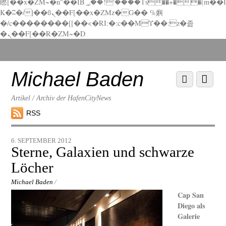
矁[��x�ZM~�n"��IB؃��!'����Тѕ��+��(m��I
K�ʭ�/|��ϐܢ��F[��x�ZMz�G�� %嬩
�/c��������[[��<�RI:�:c��MΎ��:z�졾
�ܢ��F[��R�ZM~�D
Scroll
down
to
Michael Baden
Scroll
Menu
content
down
to
Artikel / Archiv der HafenCityNews
content
RSS
6. SEPTEMBER 2012
Sterne, Galaxien und schwarze
Löcher
Michael Baden
/
Cap San
Diego als
Galerie