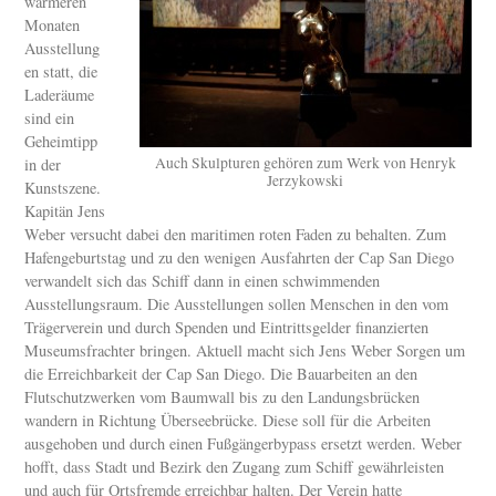
wärmeren
Monaten
Ausstellung
en statt, die
Laderäume
sind ein
Geheimtipp
Auch Skulpturen gehören zum Werk von Henryk
in der
Jerzykowski
Kunstszene.
Kapitän Jens
Weber versucht dabei den maritimen roten Faden zu behalten. Zum
Hafengeburtstag und zu den wenigen Ausfahrten der Cap San Diego
verwandelt sich das Schiff dann in einen schwimmenden
Ausstellungsraum. Die Ausstellungen sollen Menschen in den vom
Trägerverein und durch Spenden und Eintrittsgelder finanzierten
Museumsfrachter bringen. Aktuell macht sich Jens Weber Sorgen um
die Erreichbarkeit der Cap San Diego. Die Bauarbeiten an den
Flutschutzwerken vom Baumwall bis zu den Landungsbrücken
wandern in Richtung Überseebrücke. Diese soll für die Arbeiten
ausgehoben und durch einen Fußgängerbypass ersetzt werden. Weber
hofft, dass Stadt und Bezirk den Zugang zum Schiff gewährleisten
und auch für Ortsfremde erreichbar halten. Der Verein hatte