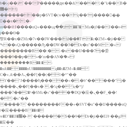
b�>j��)΄��!P�����ԫ��&���;�"k��B�
޶�}
��������p�SVT�(w��ę��!j������
��x�;�-
m��@J����nQ+���պ��כ��7�Ma�jf��J��ͱ4
j���Ѳ�
撆R��x�ZMz�7v��IW���/d��ٞ�Тז�c�ZM~�ji��
ߒ��sQz�����Ԡ��DW��3�De�n"��M�+/
��������B��:�-�u��IJ���7j�委
���9��p�=�'m��AN�ޭ�=/
��������B��:�-
�n&������nUf���������q��x�ZM~�
c��
Ϲ�+,&��Ὰܢ��F[��(�1�*"��
ϒ��"J����ԧ�����<�;�b"�� ���"j�
����ܢ��F[��x� ,�!q�� қ�*]/
���؝�2��7�SMc�s"���ޭ�DQ/�应�ܢ��F_��!
� :�s"��
����7`��������F��+�SVT�n"��IJ����nQ
/�应����B ��4�
w�D"��IJ�׭�-`������S��9�Dr�ji��EJ߅��gJ
�应��