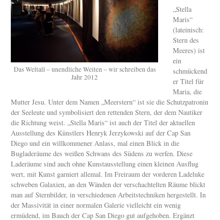
„Stella
Maris“
(lateinisch:
Stern des
Meeres) ist
ein
Das Weltall – unendliche Weiten – wir schreiben das
schmückend
Jahr 2012
er Titel für
Maria, die
Mutter Jesu. Unter dem Namen „Meerstern“ ist sie die Schutzpatronin
der Seeleute und symbolisiert den rettenden Stern, der dem Nautiker
die Richtung weist. „Stella Maris“ ist auch der Titel der aktuellen
Ausstellung des Künstlers Henryk Jerzykowski auf der Cap San
Diego und ein willkommener Anlass, mal einen Blick in die
Bugladeräume des weißen Schwans des Südens zu werfen. Diese
Laderäume sind auch ohne Kunstausstellung einen kleinen Ausflug
wert, mit Kunst garniert allemal. Im Freiraum der vorderen Ladeluke
schweben Galaxien, an den Wänden der verschachtelten Räume blickt
man auf Sternbilder, in verschiedenen Arbeitstechniken hergestellt. In
der Massivität in einer normalen Galerie vielleicht ein wenig
ermüdend, im Bauch der Cap San Diego gut aufgehoben. Ergänzt