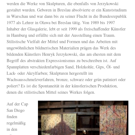
werden die Werke von Skulpturen, die ebenfalls von Jerzykowski
gestaltet wurden. Geboren in Breslau absolvierte er ein Kunststudium
in Warschau und war dann bis zu seiner Flucht in die Bundesrepublik
1977 als Lehrer in Olawa bei Breslau tätig. Von 1989 bis 1997
Inhaber der Glasgalerie, lebt er seit 1999 als freischaffender Künstler
in Hamburg und erfüllte sich mit der Ausstellung einen Traum.
Stilistische Vielfalt der Mittel und Formen und das Arbeiten mit
ungewöhnlichen bildnerischen Materialien prägen das Werk des
bildenden Künstlers Henryk Jerzykowski, das am ehesten mit dem
Begriff des abstrakten Expressionismus zu beschreiben ist. Auf
Spannplatten verschiedenfarbigen Sand, Holzkohle, Gips, Öl- und
Lack- oder Akrylfarben; Skulpturen hergestellt im
Wachsausschmelzverfahren, bronze, schwarz oder grün patiniert oder
poliert? Es ist die Spontaneität in der künstlerischen Produktion,
denen die stilistischen Mittel seines Werkes folgen.
Auf der Cap
San Diego
finden
regelmäßig
in den