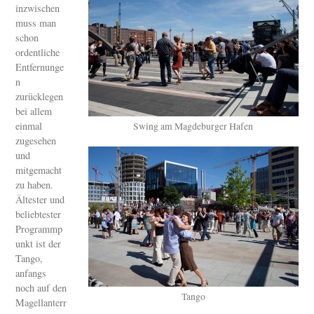
inzwischen
muss man
schon
ordentliche
Entfernunge
n
zurücklegen
bei allem
einmal
Swing am Magdeburger Hafen
zugesehen
und
mitgemacht
zu haben.
Ältester und
beliebtester
Programmp
unkt ist der
Tango,
anfangs
noch auf den
Tango
Magellanterr