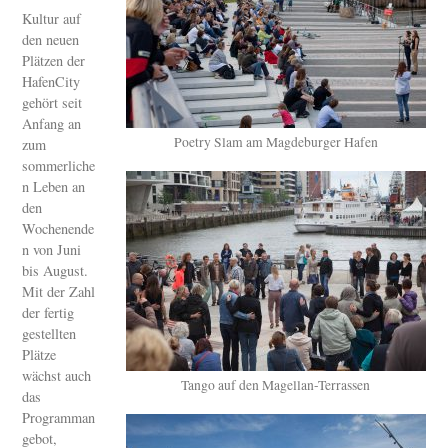
Kultur auf
den neuen
Plätzen der
HafenCity
gehört seit
Anfang an
Poetry Slam am Magdeburger Hafen
zum
sommerliche
n Leben an
den
Wochenende
n von Juni
bis August.
Mit der Zahl
der fertig
gestellten
Plätze
wächst auch
Tango auf den Magellan-Terrassen
das
Programman
gebot,