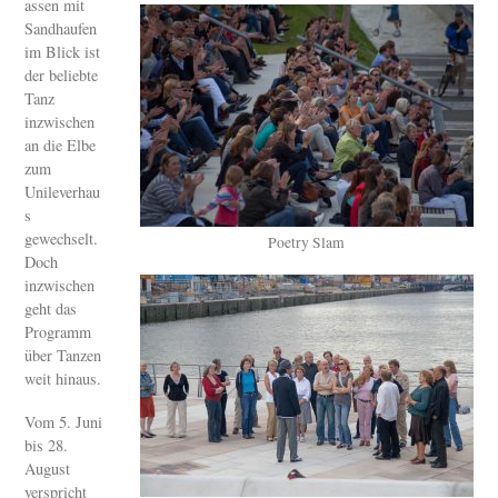
assen mit
Sandhaufen
im Blick ist
der beliebte
Tanz
inzwischen
an die Elbe
zum
Unileverhau
s
gewechselt.
Poetry Slam
Doch
inzwischen
geht das
Programm
über Tanzen
weit hinaus.
Vom 5. Juni
bis 28.
August
verspricht