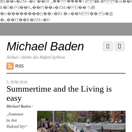
矁[��x�ZM~�n"��IB؃��!'����Тѕ��+��(m��I
K�ʭ�/|��ϐܢ��F[��x�ZMz�G�� %嬩
�/c��������[[��<�RI:�:c��MΎ��:z�졾
�ܢ��F[��R�ZM~�D
Scroll
down
to
Michael Baden
Scroll
Menu
content
down
to
Artikel / Archiv der HafenCityNews
content
RSS
5. JUNI 2016
Summertime and the Living is
easy
Michael Baden
/
„Sommer
in der
HafenCity“