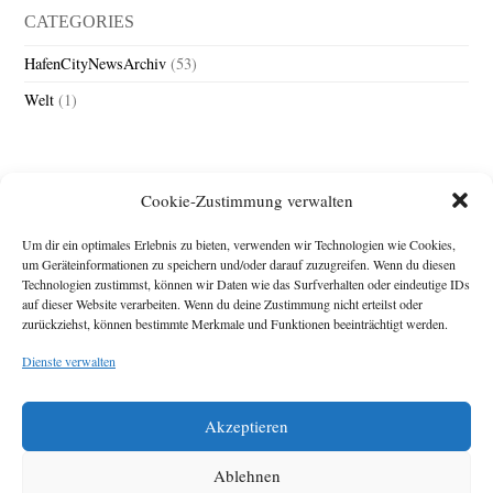
CATEGORIES
HafenCityNewsArchiv
(53)
Welt
(1)
Cookie-Zustimmung verwalten
Um dir ein optimales Erlebnis zu bieten, verwenden wir Technologien wie Cookies,
um Geräteinformationen zu speichern und/oder darauf zuzugreifen. Wenn du diesen
Technologien zustimmst, können wir Daten wie das Surfverhalten oder eindeutige IDs
Impressum
auf dieser Website verarbeiten. Wenn du deine Zustimmung nicht erteilst oder
zurückziehst, können bestimmte Merkmale und Funktionen beeinträchtigt werden.
Michael Baden,
Schwensholz 4,
Dienste verwalten
24376 Hasselberg
Disclaimer
Diese Webseite stellt
Akzeptieren
Inhalte der ersten
zehn Jahre der
HafenCity Zeitung
Ablehnen
zur Verfügung. Die