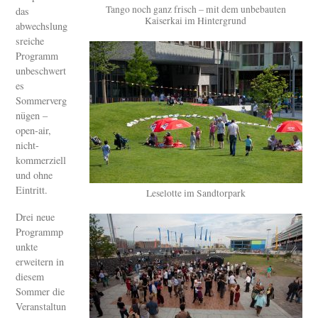
Tango noch ganz frisch – mit dem unbebauten
das
Kaiserkai im Hintergrund
abwechslung
sreiche
Programm
unbeschwert
es
Sommerverg
nügen –
open-air,
nicht-
kommerziell
und ohne
Eintritt.
Leselotte im Sandtorpark
Drei neue
Programmp
unkte
erweitern in
diesem
Sommer die
Veranstaltun