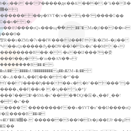
b�>j��)΄��!P�����ԫ��&���;�"k��B�
޶�}
��������p�SVT�(w��ę��!j������
��x�;�-
m��@J����nQ+���պ��כ��7�Ma�jf��J��ͱ4
j���Ѳ�
撆R��x�ZMz�7v��IW���/d��ٞ�Тז�c�ZM~�ji��
ߒ��sQz�����Ԡ��DW��3�De�n"��M�+/
��������B��:�-�u��IJ���7j�委
���9��p�=�'m��AN�ޭ�=/
��������B��:�-
�n&������nUf���������q��x�ZM~�
c��
Ϲ�+,&��Ὰܢ��F[��(�1�*"��
ϒ��"J����ԧ�����<�;�b"�� ���"j�
����ܢ��F[��x� ,�!q�� қ�*]/
���؝�2��7�SMc�s"���ޭ�DQ/�应�ܢ��F_��!
� :�s"��
����7`��������F��+�SVT�n"��IJ����nQ
/�应����B ��4�
w�D"��IJ�׭�-`������S��9�Dr�ji��EJ߅��gJ
�应��