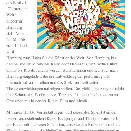
das Festival
„Theater der
Welt“
wieder in
Hamburg
statt. Vom
25. Mai bis
zum 11 Juni
wird
Hamburg zum Hafen für die Künstler der Welt. Von Hamburg bis
Samoa, von New York bis Kairo oder Damaskus, von Sydney über
China bis Rio de Janeiro wurden Künstlerinnen und Künstler nach
Hamburg eingeladen, die die Entwicklung der performing arts
international vorantreiben und das Spektrum weltweiter
Theaterentwicklungen aufzeigen wollen. Das vielfältige Angebot reicht
über Schauspiel, Performance, Tanz und Literatur bis hin zu einem
Crossover mit bildender Kunst, Film und Musik.
Mit mehr als 330 Veranstaltungen wird neben den Spielstätten der
beiden veranstaltenden Häuser Kampnagel und Thalia Theater auch
der Hafen mit mehreren Spielorten, darunter das Baakenhöft und die
Elbphilharmonie in der HafenCity, zum Veranstaltungsplatz werden.