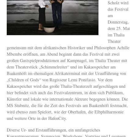
Scholz wird
das Festival
am
Donnerstag,
dem 25. Mai
im Thalia
Theater
gemeinsam mit dem afrikanischen Historiker und Philosophen Achille
Mbembe eröffnen, am Abend beginnt dann das Festival mit zwei
großen Gastspielproduktionen auf Kampnagel, im Thalia Theater mit
dem Theaterstück „Schimmelreiter“ und im Kakaospeicher am
Baakenhöft im ehemaligen Afrikaterminal mit der Uraufführung von
„Children of Gods“ von Regisseur Lemi Ponifasio. Vor dem
Kakaospeicher wird das große Thalia-Theaterzelt aufgeschlagen und
hier befindet sich auch das Festivalzentrum, in dem sich Publikum,
Künstler und lokale wie internationale Akteure begegnen können. Die
MS Stubnitz, die für die Zeit des Festivals am Baakenhöft festmacht,
wird ebenso zum Spielort, wie der Oberhafen, die Elbphilharmonie
und weitere Orte in der HafenCity.
Diverse Ur- und Erstaufführungen, ein umfangreiches
Konzertprogramm, Symposien, Workshops, Vorträge und Lesungen