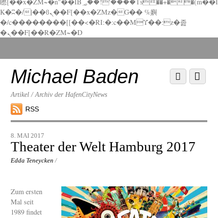
矁[��x�ZM~�n"��IB؃��!'����Тѕ��+��(m��I
K�ʭ�/|��ϐܢ��F[��x�ZMz�G�� %嬩
�/c��������[[��<�RI:�:c��MΎ��:z�졾
�ܢ��F[��R�ZM~�D
Scroll
down
to
Michael Baden
Scroll
Menu
content
down
to
Artikel / Archiv der HafenCityNews
content
RSS
8. MAI 2017
Theater der Welt Hamburg 2017
Edda Teneycken
/
Zum ersten
Mal seit
1989 findet