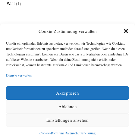
Welt
(1)
Cookie-Zustimmung verwalten
Um dir ein optimales Erlebnis zu bieten, verwenden wir Technologien wie Cookies,
um Geräteinformationen zu speichern und/oder darauf zuzugreifen. Wenn du diesen
Technologien zustimmst, können wir Daten wie das Surfverhalten oder eindeutige IDs
Impressum
auf dieser Website verarbeiten. Wenn du deine Zustimmung nicht erteilst oder
zurückziehst, können bestimmte Merkmale und Funktionen beeinträchtigt werden.
Michael Baden,
Schwensholz 4,
Dienste verwalten
24376 Hasselberg
Disclaimer
Diese Webseite stellt
Akzeptieren
Inhalte der ersten
zehn Jahre der
HafenCity Zeitung
Ablehnen
zur Verfügung. Die
aktuelle Version ist
Einstellungen ansehen
unter
Hafencity
Zeitung
zu finden
Cookie-Richtlinie
Datenschutzerklärung