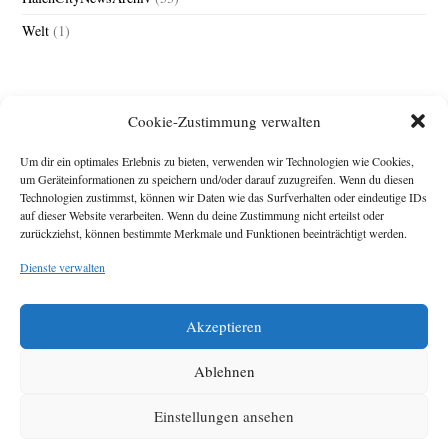
Welt
(1)
Cookie-Zustimmung verwalten
Um dir ein optimales Erlebnis zu bieten, verwenden wir Technologien wie Cookies,
um Geräteinformationen zu speichern und/oder darauf zuzugreifen. Wenn du diesen
Technologien zustimmst, können wir Daten wie das Surfverhalten oder eindeutige IDs
Impressum
auf dieser Website verarbeiten. Wenn du deine Zustimmung nicht erteilst oder
zurückziehst, können bestimmte Merkmale und Funktionen beeinträchtigt werden.
Michael Baden,
Schwensholz 4,
Dienste verwalten
24376 Hasselberg
Disclaimer
Diese Webseite stellt
Akzeptieren
Inhalte der ersten
zehn Jahre der
HafenCity Zeitung
Ablehnen
zur Verfügung. Die
aktuelle Version ist
Einstellungen ansehen
unter
Hafencity
Zeitung
zu finden