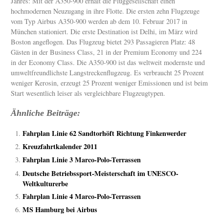
Jahres: Mit der A350-900 erhält die Fluggesellschaft einen
hochmodernen Neuzugang in ihre Flotte. Die ersten zehn Flugzeuge
vom Typ Airbus A350-900 werden ab dem 10. Februar 2017 in
München stationiert. Die erste Destination ist Delhi, im März wird
Boston angeflogen. Das Flugzeug bietet 293 Passagieren Platz: 48
Gästen in der Business Class, 21 in der Premium Economy und 224
in der Economy Class. Die A350-900 ist das weltweit modernste und
umweltfreundlichste Langstreckenflugzeug. Es verbraucht 25 Prozent
weniger Kerosin, erzeugt 25 Prozent weniger Emissionen und ist beim
Start wesentlich leiser als vergleichbare Flugzeugtypen.
Ähnliche Beiträge:
Fahrplan Linie 62 Sandtorhöft Richtung Finkenwerder
Kreuzfahrtkalender 2011
Fahrplan Linie 3 Marco-Polo-Terrassen
Deutsche Betriebssport-Meisterschaft im UNESCO-
Weltkulturerbe
Fahrplan Linie 4 Marco-Polo-Terrassen
MS Hamburg bei Airbus