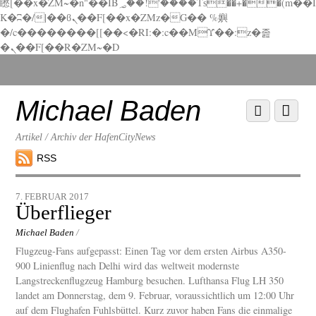
矁[��x�ZM~�n"��IB؃��!'����Тѕ��+��(m��I
K�ʭ�/|��ϐܢ��F[��x�ZMz�G�� %嬩
�/c��������[[��<�RI:�:c��MΎ��:z�졾
�ܢ��F[��R�ZM~�D
Scroll
down
to
Michael Baden
Scroll
Menu
content
down
to
Artikel / Archiv der HafenCityNews
content
RSS
7. FEBRUAR 2017
Überflieger
Michael Baden
/
Flugzeug-Fans aufgepasst: Einen Tag vor dem ersten Airbus A350-
900 Linienflug nach Delhi wird das weltweit modernste
Langstreckenflugzeug Hamburg besuchen. Lufthansa Flug LH 350
landet am Donnerstag, dem 9. Februar, voraussichtlich um 12:00 Uhr
auf dem Flughafen Fuhlsbüttel. Kurz zuvor haben Fans die einmalige