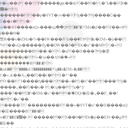
b�>j��)΄��!P�����ԫ��&���;�"k��B�
޶�}
��������p�SVT�(w��ę��!j������
��x�;�-
m��@J����nQ+���պ��כ��7�Ma�jf��J��ͱ4
j���Ѳ�
撆R��x�ZMz�7v��IW���/d��ٞ�Тז�c�ZM~�ji��
ߒ��sQz�����Ԡ��DW��3�De�n"��M�+/
��������B��:�-�u��IJ���7j�委
���9��p�=�'m��AN�ޭ�=/
��������B��:�-
�n&������nUf���������q��x�ZM~�
c��
Ϲ�+,&��Ὰܢ��F[��(�1�*"��
ϒ��"J����ԧ�����<�;�b"�� ���"j�
����ܢ��F[��x� ,�!q�� қ�*]/
���؝�2��7�SMc�s"���ޭ�DQ/�应�ܢ��F_��!
� :�s"��
����7`��������F��+�SVT�n"��IJ����nQ
/�应����B ��4�
w�D"��IJ�׭�-`������S��9�Dr�ji��EJ߅��gJ
�应��