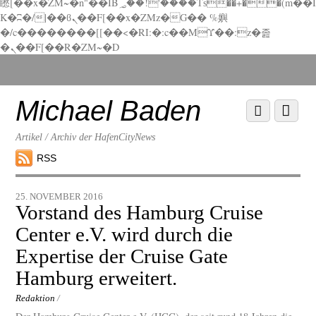
矁[��x�ZM~�n"��IB؃��!'����Тѕ��+��(m��I
K�ʭ�/|��ϐܢ��F[��x�ZMz�G�� %嬩
�/c��������[[��<�RI:�:c��MΎ��:z�졾
�ܢ��F[��R�ZM~�D
Scroll
down
to
Michael Baden
Scroll
Menu
content
down
to
Artikel / Archiv der HafenCityNews
content
RSS
25. NOVEMBER 2016
Vorstand des Hamburg Cruise
Center e.V. wird durch die
Expertise der Cruise Gate
Hamburg erweitert.
Redaktion
/