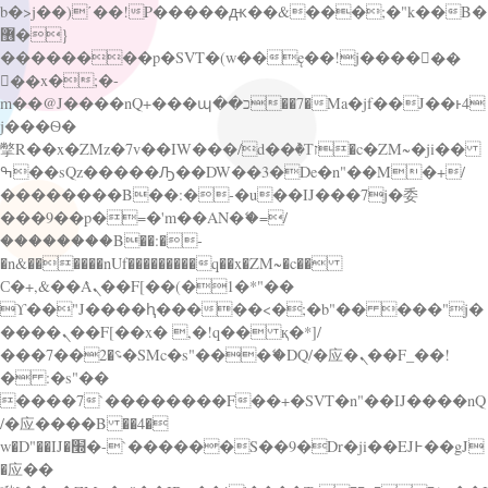
b�>j��)΄��!P�����ԫ��&���;�"k��B�
޶�}
��������p�SVT�(w��ę��!j������
��x�;�-
m��@J����nQ+���պ��כ��7�Ma�jf��J��ͱ4
j���Ѳ�
撆R��x�ZMz�7v��IW���/d��ٞ�Тז�c�ZM~�ji��
ߒ��sQz�����Ԡ��DW��3�De�n"��M�+/
��������B��:�-�u��IJ���7j�委
���9��p�=�'m��AN�ޭ�=/
��������B��:�-
�n&������nUf���������q��x�ZM~�
c��
Ϲ�+,&��Ὰܢ��F[��(�1�*"��
ϒ��"J����ԧ�����<�;�b"�� ���"j�
����ܢ��F[��x� ,�!q�� қ�*]/
���؝�2��7�SMc�s"���ޭ�DQ/�应�ܢ��F_��!
� :�s"��
����7`��������F��+�SVT�n"��IJ����nQ
/�应����B ��4�
w�D"��IJ�׭�-`������S��9�Dr�ji��EJ߅��gJ
�应��