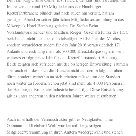
Der Hamburg Cruise Center e.V. (HCC), der seit rund 18 Jahren die
Interessen der rund 130 Mitglieder aus der Hamburger
Kreuzfahrtbranche bündelt und nach außen hin vertritt, hat am
gestrigen Abend zu seiner jährlichen Mitgliederversammlung in das
Mövenpick Hotel Hamburg geladen. Dr. Stefan Behn,
Vorstandsvorsitzender und Matthias Rieger, Geschäftsführer des HCC
berichteten nicht nur über die vielseitigen Aktivitäten des Vereins,
sondern vermeldeten zudem für das Jahr 2016 voraussichtlich 171
Anläufe und erstmalig mehr als 700.000 Kreuzfahrtpassagiere – ein
weiteres erfolgreiches Jahr für den Kreuzfahrtstandort Hamburg.
Beide zeigten sich zufrieden mit der bisherigen Entwicklung, räumten
aber auch ein, dass sich die Branche nicht auf den Erfolg ausruhen
dürfe, sondern weiterhin an sich arbeiten müsse, um den Standort
noch weiter zu fördern. Schon jetzt sind mehr als 4.000 Personen in
der Hamburger Kreuzfahrtindustrie beschäftigt. Diese Entwicklung
gilt es unter anderem in den nächsten Jahren weiter auszubauen.
Auch innerhalb der Vereinsstruktur gibt es Neuigkeiten. Tine
Oelmann und Reinhard Wolf wurden auf der gestrigen
Mitgliederversammlung in ihren Ämtern wiedergewählt und stehen