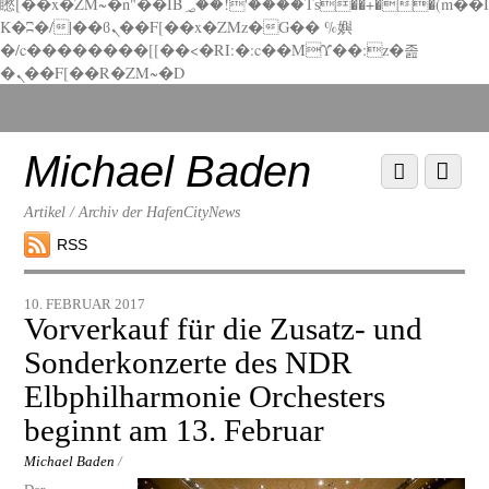
矁[��x�ZM~�n"��IB؃��!'����Тѕ��+��(m��I
K�ʭ�/|��ϐܢ��F[��x�ZMz�G�� %嬩
�/c��������[[��<�RI:�:c��MΎ��:z�졾
�ܢ��F[��R�ZM~�D
Scroll
down
to
Michael Baden
Scroll
Menu
content
down
to
Artikel / Archiv der HafenCityNews
content
RSS
10. FEBRUAR 2017
Vorverkauf für die Zusatz- und
Sonderkonzerte des NDR
Elbphilharmonie Orchesters
beginnt am 13. Februar
Michael Baden
/