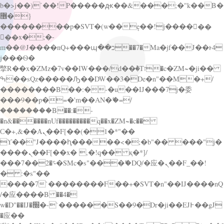
b�>j��)΄��!P�����ԫ��&���;�"k��B�
޶�}
��������p�SVT�(w��ę��!j������
��x�;�-
m��@J����nQ+���պ��כ��7�Ma�jf��J��ͱ4
j���Ѳ�
撆R��x�ZMz�7v��IW���/d��ٞ�Тז�c�ZM~�ji��
ߒ��sQz�����Ԡ��DW��3�De�n"��M�+/
��������B��:�-�u��IJ���7j�委
���9��p�=�'m��AN�ޭ�=/
��������B��:�-
�n&������nUf���������q��x�ZM~�
c��
Ϲ�+,&��Ὰܢ��F[��(�1�*"��
ϒ��"J����ԧ�����<�;�b"�� ���"j�
����ܢ��F[��x� ,�!q�� қ�*]/
���؝�2��7�SMc�s"���ޭ�DQ/�应�ܢ��F_��!
� :�s"��
����7`��������F��+�SVT�n"��IJ����nQ
/�应����B ��4�
w�D"��IJ�׭�-`������S��9�Dr�ji��EJ߅��gJ
�应��