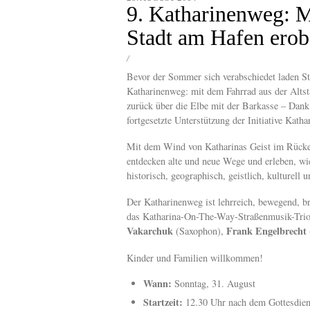
content
9. Katharinenweg: M
Stadt am Hafen erob
/
Bevor der Sommer sich verabschiedet laden St
Katharinenweg: mit dem Fahrrad aus der Alts
zurück über die Elbe mit der Barkasse – Dan
fortgesetzte Unterstützung der Initiative Kath
Mit dem Wind von Katharinas Geist im Rücke
entdecken alte und neue Wege und erleben, w
historisch, geographisch, geistlich, kulturell u
Der Katharinenweg ist lehrreich, bewegend, b
das Katharina-On-The-Way-Straßenmusik-Tri
Vakarchuk
Frank Engelbrecht
(Saxophon),
Kinder und Familien willkommen!
Wann:
Sonntag, 31. August
Startzeit:
12.30 Uhr nach dem Gottesdiens