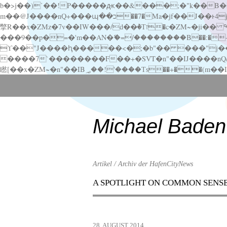
b�>j��)΄��!P�����ԫ��&���;�"k��B�޶�}��������p�SVT�(w��ę��!j������ ��x�;�-
m��@J����nQ+���պ��כ��7�Ma�jf��J��ͱ4j���Ѳ�
撆R��x�ZMz�7v��IW���/d��ٞ�Тז�c�ZM~�ji�� ߒ��sQz�����Ԡ��DW��3�De�n"��M�+/��������B��:�-�u��IJ���7j�委
���9��p�=�'m��AN�ޭ�=/��������B��:�-�n&�
ϒ��"J����ԧ�����<�;�b"�� ���"j�����ܢ��F[��x� ,�!q�� қ�*]/���؝�2��7�SMc�s"���ޭ�DQ/�应�ܢ��F_
����7`��������F��+�SVT�n"��IJ����nQ/�应����B ��4� w�D"��IJ�׭�-
Scroll
down
to
content
Michael Baden
Artikel / Archiv der HafenCityNews
A SPOTLIGHT ON COMMON SENS
Menu
Scroll
down
to
28. AUGUST 2014