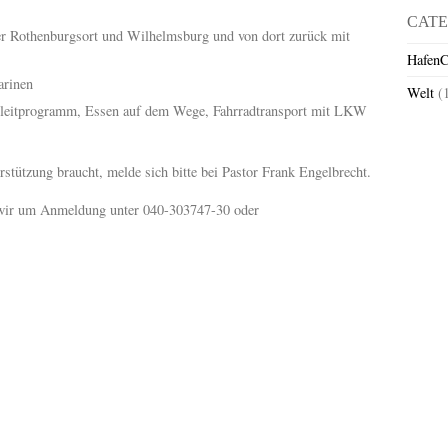
CATE
er Rothenburgsort und Wilhelmsburg und von dort zurück mit
HafenC
arinen
Welt
(
Begleitprogramm, Essen auf dem Wege, Fahrradtransport mit LKW
rstützung braucht, melde sich bitte bei Pastor Frank Engelbrecht.
en wir um Anmeldung unter 040-303747-30 oder