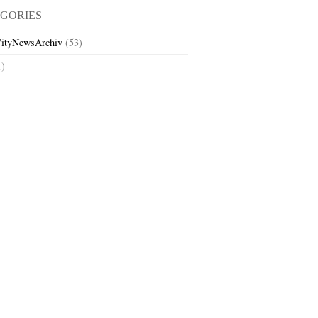
GORIES
ityNewsArchiv
(53)
1)