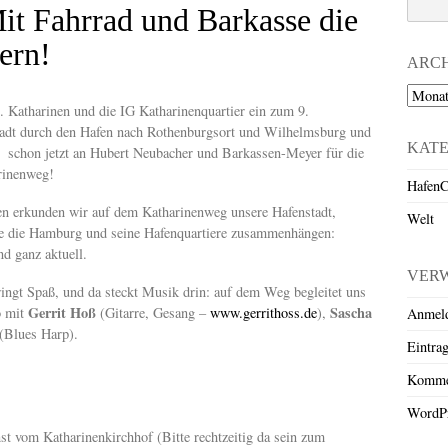
it Fahrrad und Barkasse die
ern!
ARC
Archiv
. Katharinen und die IG Katharinenquartier ein zum 9.
tadt durch den Hafen nach Rothenburgsort und Wilhelmsburg und
KAT
k schon jetzt an Hubert Neubacher und Barkassen-Meyer für die
arinenweg!
HafenC
n erkunden wir auf dem Katharinenweg unsere Hafenstadt,
Welt
ie die Hamburg und seine Hafenquartiere zusammenhängen:
nd ganz aktuell.
VER
ringt Spaß, und da steckt Musik drin: auf dem Weg begleitet uns
Gerrit Hoß
Sascha
o mit
(Gitarre, Gesang –
www.gerrithoss.de
),
Anmel
(Blues Harp).
Eintra
Komme
WordPr
t vom Katharinenkirchhof (Bitte rechtzeitig da sein zum