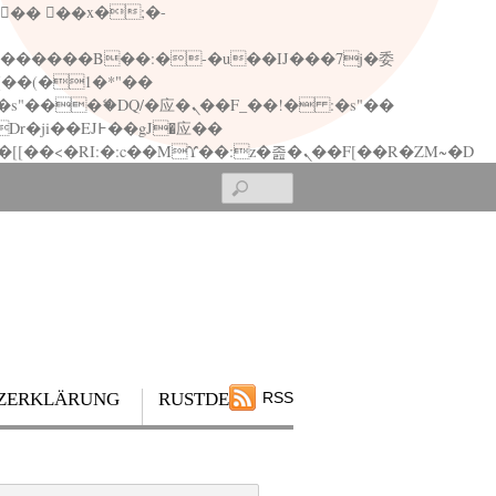
矁[��x�ZM~�n"��IB؃��!'����Тѕ��+��(m��IK�ʭ�/|��ϐܢ��F[��x�ZMz�G�� %嬩�/c��������[[��<�RI:�:c��MΎ��:z�졾�ܢ��F[��R�ZM~�D
Search
ZERKLÄRUNG
RUSTDESK
RSS