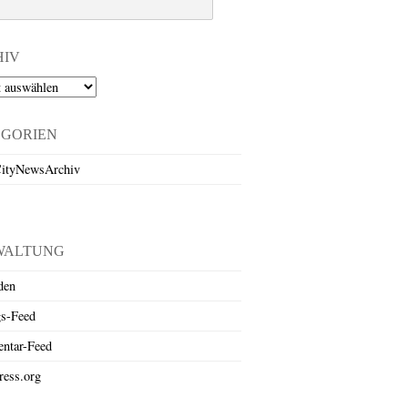
HIV
EGORIEN
ityNewsArchiv
WALTUNG
den
gs-Feed
ntar-Feed
ess.org