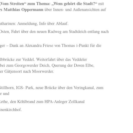
e „Vom Streiten“ zum Thema: „Wem gehört die Stadt?“
mit
lers Matthias Oppermann
über Innen- und Außenansichten auf
atharinen: Anmeldung, Info über Ablauf.
sten, Fahrt über den neuen Radweg am Stadtdeich entlang nach
er – Dank an Alexandra Friese von Thomas i-Punkt für die
lbbrücke zur Veddel. Weiterfahrt über das Veddeler
orbei zum Georgswerder Deich, Querung der Doven Elbe,
ber Gätjensort nach Moorwerder.
Stillhorn, IGS- Park, neue Brücke über den Veringkanal, zum
er und
 Rethe, den Köhlbrand zum HPA-Anleger Zollkanal
inenkirchhof.