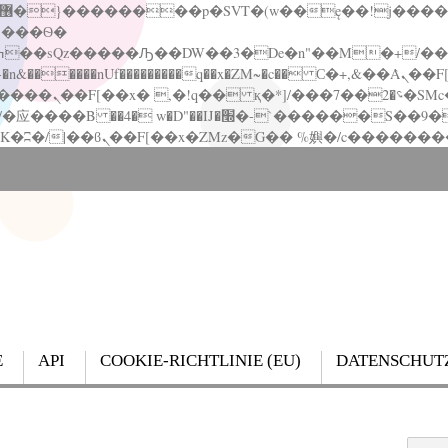
�����nUf���������q��x�ZM~�
c�� Ϲ�+,&��Ὰܢ��F[��(�1�*"��
��!� :�s"��
`������S��9�Dr�ji��EJ߅��gJ�应��
E
API
COOKIE-RICHTLINIE (EU)
DATENSCHUT
Search