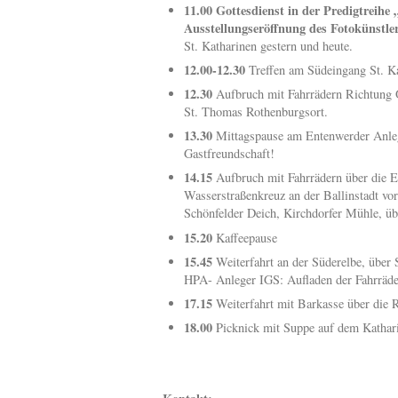
11.00
Gottesdienst in der Predigtreih
Ausstellungseröffnung des Fotokünst
St. Katharinen gestern und heute.
12.00-12.30
Treffen am Südeingang St. K
12.30
Aufbruch mit Fahrrädern Richtung O
St. Thomas Rothenburgsort.
13.30
Mittagspause am Entenwerder Anleg
Gastfreundschaft!
14.15
Aufbruch mit Fahrrädern über die E
Wasserstraßenkreuz an der Ballinstadt v
Schönfelder Deich, Kirchdorfer Mühle, ü
15.20
Kaffeepause
15.45
Weiterfahrt an der Süderelbe, über 
HPA- Anleger IGS: Aufladen der Fahrräd
17.15
Weiterfahrt mit Barkasse über die
18.00
Picknick mit Suppe auf dem Kathar