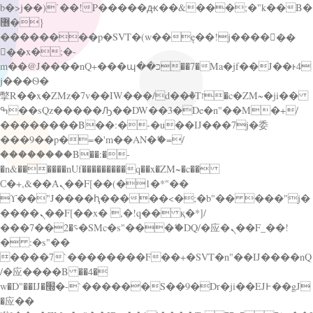
b�>j��)΄��!P�����ԫ��&���;�"k��B�
޶�}
��������p�SVT�(w��ę��!j������
��x�;�-
m��@J����nQ+���պ��כ��7�Ma�jf��J��ͱ4
j���Ѳ�
撆R��x�ZMz�7v��IW���/d��ٞ�Тז�c�ZM~�ji��
ߒ��sQz�����Ԡ��DW��3�De�n"��M�+/
��������B��:�-�u��IJ���7j�委
���9��p�=�'m��AN�ޭ�=/
��������B��:�-
�n&������nUf���������q��x�ZM~�
c��
Ϲ�+,&��Ὰܢ��F[��(�1�*"��
ϒ��"J����ԧ�����<�;�b"�� ���"j�
����ܢ��F[��x� ,�!q�� қ�*]/
���؝�2��7�SMc�s"���ޭ�DQ/�应�ܢ��F_��!
� :�s"��
����7`��������F��+�SVT�n"��IJ����nQ
/�应����B ��4�
w�D"��IJ�׭�-`������S��9�Dr�ji��EJ߅��gJ
�应��