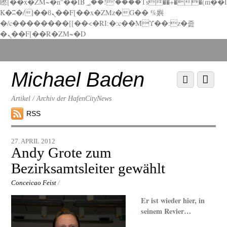
矁[��x�ZM~�n"��IB؃��!'����Тѕ��+��(m��I
K�ʭ�/|��ϐܢ��F[��x�ZMz�G�� %嬩
�/c��������[[��<�RI:�:c��MΎ��:z�졾
�ܢ��F[��R�ZM~�D
Scroll
down
to
Michael Baden
Scroll
Menu
content
down
to
Artikel / Archiv der HafenCityNews
content
RSS
27. APRIL 2012
Andy Grote zum
Bezirksamtsleiter gewählt
Conceicao Feist
/
Er ist wieder hier, in
seinem Revier…