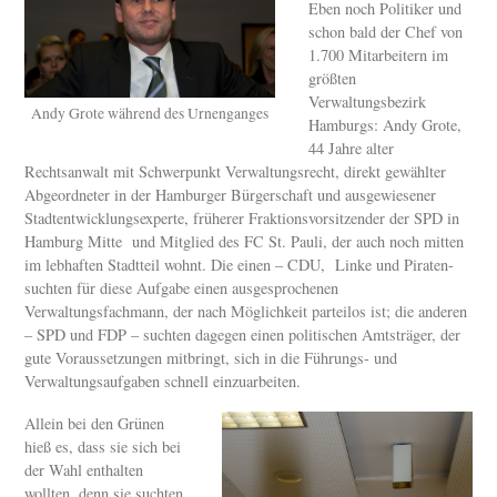
Eben noch Politiker und
schon bald der Chef von
1.700 Mitarbeitern im
größten
Verwaltungsbezirk
Andy Grote während des Urnenganges
Hamburgs: Andy Grote,
44 Jahre alter
Rechtsanwalt mit Schwerpunkt Verwaltungsrecht, direkt gewählter
Abgeordneter in der Hamburger Bürgerschaft und ausgewiesener
Stadtentwicklungsexperte, früherer Fraktionsvorsitzender der SPD in
Hamburg Mitte und Mitglied des FC St. Pauli, der auch noch mitten
im lebhaften Stadtteil wohnt. Die einen – CDU, Linke und Piraten-
suchten für diese Aufgabe einen ausgesprochenen
Verwaltungsfachmann, der nach Möglichkeit parteilos ist; die anderen
– SPD und FDP – suchten dagegen einen politischen Amtsträger, der
gute Voraussetzungen mitbringt, sich in die Führungs- und
Verwaltungsaufgaben schnell einzuarbeiten.
Allein bei den Grünen
hieß es, dass sie sich bei
der Wahl enthalten
wollten, denn sie suchten