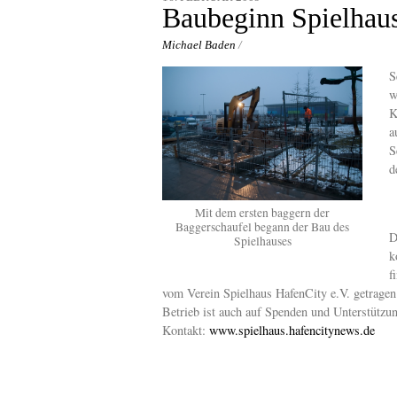
content
Baubeginn Spielhau
Michael Baden
/
S
w
K
a
S
d
Mit dem ersten baggern der
Baggerschaufel begann der Bau des
D
Spielhauses
k
f
vom Verein Spielhaus HafenCity e.V. getragen
Betrieb ist auch auf Spenden und Unterstützu
Kontakt:
www.spielhaus.hafencitynews.de