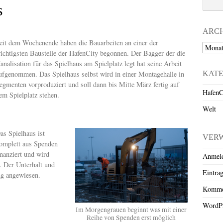
s
ARC
eit dem Wochenende haben die Bauarbeiten an einer der
Archiv
ichtigsten Baustelle der HafenCity begonnen. Der Bagger der die
analisation für das Spielhaus am Spielplatz legt hat seine Arbeit
KAT
ufgenommen. Das Spielhaus selbst wird in einer Montagehalle in
egmenten vorproduziert und soll dann bis Mitte März fertig auf
HafenC
em Spielplatz stehen.
Welt
as Spielhaus ist
VER
omplett aus Spenden
inanziert und wird
Anmel
. Der Unterhalt und
Eintra
ng angewiesen.
Komme
WordPr
Im Morgengrauen beginnt was mit einer
Reihe von Spenden erst möglich