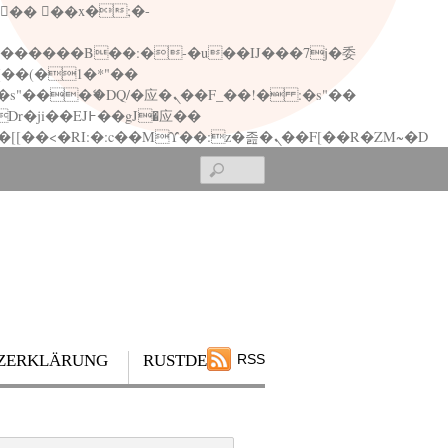
矁[��x�ZM~�n"��IB؃��!'����Тѕ��+��(m��IK�ʭ�/|��ϐܢ��F[��x�ZMz�G�� %嬩�/c��������[[��<�RI:�:c��MΎ��:z�졾�ܢ��F[��R�ZM~�D
Search
ZERKLÄRUNG
RUSTDESK
RSS