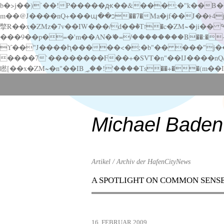
b�>j��)΄��!P�����ԫ��&���;�"k��B�޶�}��������p�SVT�(w��ę��!j������ ��x�;�-
m��@J����nQ+���պ��כ��7�Ma�jf��J��ͱ4j���Ѳ�
撆R��x�ZMz�7v��IW���/d��ٞ�Тז�c�ZM~�ji�� ߒ��sQz�����Ԡ��DW��3�De�n"��M�+/��������B��:�-�u��IJ���7j�委
���9��p�=�'m��AN�ޭ�=/��������B��:�-�n&�
ϒ��"J����ԧ�����<�;�b"�� ���"j�����ܢ��F[��x� ,�!q�� қ�*]/���؝�2��7�SMc�s"���ޭ�DQ/�应�ܢ��F_
����7`��������F��+�SVT�n"��IJ����nQ/�应����B ��4� w�D"��IJ�׭�-
Scroll
down
to
content
Michael Baden
Artikel / Archiv der HafenCityNews
A SPOTLIGHT ON COMMON SENS
Menu
Scroll
down
to
16. FEBRUAR 2009