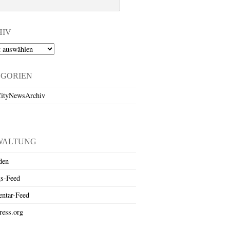
HIV
EGORIEN
ityNewsArchiv
WALTUNG
den
gs-Feed
ntar-Feed
ess.org