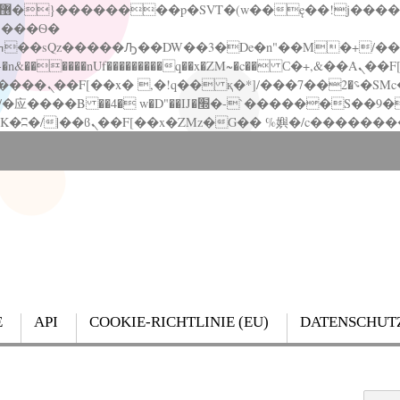
�����nUf���������q��x�ZM~�
c�� Ϲ�+,&��Ὰܢ��F[��(�1�*"��
��!� :�s"��
`������S��9�Dr�ji��EJ߅��gJ�应��
E
API
COOKIE-RICHTLINIE (EU)
DATENSCHUT
Search