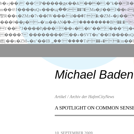
b�>j��)΄��!P�����ԫ��&���;�"k��B�޶�}��������p�SVT�(w��ę��!j������ ��x�;�-
m��@J����nQ+���պ��כ��7�Ma�jf��J��ͱ4j���Ѳ�
撆R��x�ZMz�7v��IW���/d��ٞ�Тז�c�ZM~�ji�� ߒ��sQz�����Ԡ��DW��3�De�n"��M�+/��������B��:�-�u��IJ���7j�委
���9��p�=�'m��AN�ޭ�=/��������B��:�-�n&�
ϒ��"J����ԧ�����<�;�b"�� ���"j�����ܢ��F[��x� ,�!q�� қ�*]/���؝�2��7�SMc�s"���ޭ�DQ/�应�ܢ��F_
����7`��������F��+�SVT�n"��IJ����nQ/�应����B ��4� w�D"��IJ�׭�-
Scroll
down
to
content
Michael Baden
Artikel / Archiv der HafenCityNews
A SPOTLIGHT ON COMMON SENS
Menu
Scroll
down
to
10. SEPTEMBER 2009