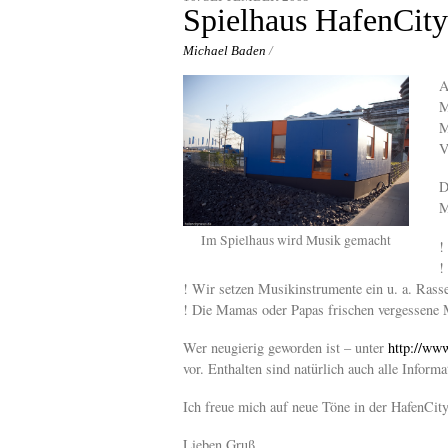
content
Spielhaus HafenCity
Michael Baden
/
A
M
M
V
D
M
Im Spielhaus wird Musik gemacht
!
!
! Wir setzen Musikinstrumente ein u. a. Ras
! Die Mamas oder Papas frischen vergessene 
Wer neugierig geworden ist – unter
http://www
vor. Enthalten sind natürlich auch alle Infor
Ich freue mich auf neue Töne in der HafenCit
Lieben Gruß