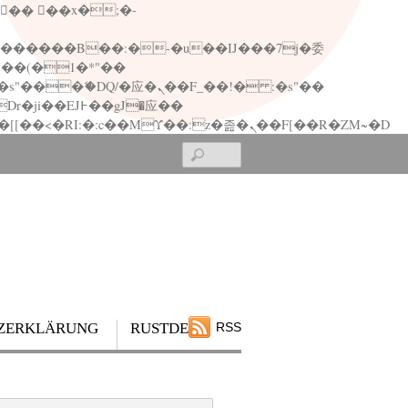
矁[��x�ZM~�n"��IB؃��!'����Тѕ��+��(m��IK�ʭ�/|��ϐܢ��F[��x�ZMz�G�� %嬩�/c��������[[��<�RI:�:c��MΎ��:z�졾�ܢ��F[��R�ZM~�D
Search
ZERKLÄRUNG
RUSTDESK
RSS