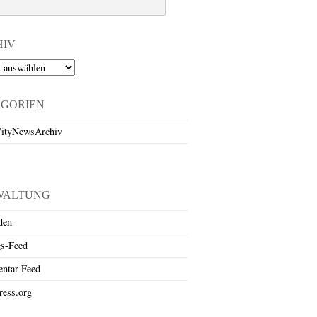
HIV
EGORIEN
ityNewsArchiv
WALTUNG
den
gs-Feed
ntar-Feed
ess.org