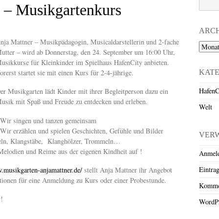
 – Musikgartenkurs
ARC
nja Mattner – Musikpädagogin, Musicaldarstellerin und 2-fache
Archiv
utter – wird ab Donnerstag, den 24. September um 16:00 Uhr,
usikkurse für Kleinkinder im Spielhaus HafenCity anbieten.
KAT
orerst startet sie mit einen Kurs für 2-4-jährige.
HafenC
er Musikgarten lädt Kinder mit ihrer Begleitperson dazu ein
usik mit Spaß und Freude zu entdecken und erleben.
Welt
 Wir singen und tanzen gemeinsam
 Wir erzählen und spielen Geschichten, Gefühle und Bilder
VER
seln, Klangstäbe, Klanghölzer, Trommeln…
Melodien und Reime aus der eigenen Kindheit auf !
Anmel
Eintra
.musikgarten-anjamattner.de/
stellt Anja Mattner ihr Angebot
mationen für eine Anmeldung zu Kurs oder einer Probestunde.
Komme
y!
WordPr