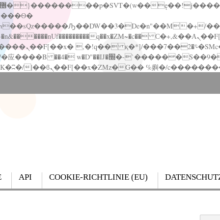
�����nUf���������q��x�ZM~�
c�� Ϲ�+,&��Ὰܢ��F[��(�1�*"��
��!� :�s"��
`������S��9�Dr�ji��EJ߅��gJ�应��
E
API
COOKIE-RICHTLINIE (EU)
DATENSCHUT
Search