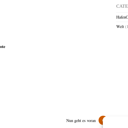
CATE
HafenC
Welt
(
ote
»
Nun geht es voran