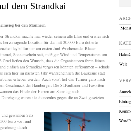
auf dem Strandkai
ARC
eimsieg bei den Männern
Archiv
er Strandkai machte mal wieder seinem alle Ehre und erwies sich
ls hervorragende Location für das mit 20.000 Euro dotierte
KAT
eachvolleyballturnier am ersten Juni-Wochenende. Blauer
HafenC
immel, Sonnenschein satt, mäßiger Wind und Temperaturen um
8 Grad ließen den Wunsch, dass die Organisatoren ihren feinen
Welt
and einfach am Strandkai vergessen könnten aufkommen – schade
as sich hier im nächsten Jahr wahrscheinlich die Baukräne statt
ribünen erheben werden. Auch sonst lief das Turnier ganz nach
VER
em Geschmack der Hamburger: Die St.Paulianer und Favoriten
annen das Finale der Herren am Samstag nach
Anmel
n Durchgang waren sie chancenlos gegen die an Zwei gesetzten
Eintra
Komme
t und gewannen Satz
WordPr
.500 Euro vor rund
egerehrung durch