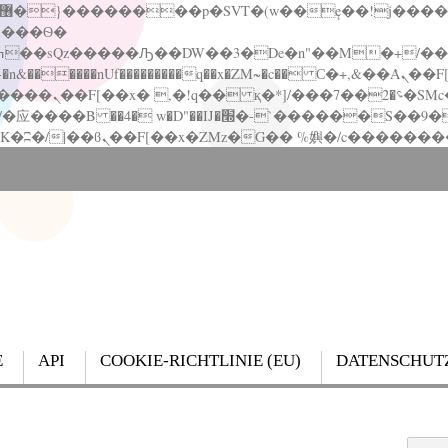
�����nUf���������q��x�ZM~�
c�� Ϲ�+,&��Ὰܢ��F[��(�1�*"��
��!� :�s"��
`������S��9�Dr�ji��EJ߅��gJ�应��
E
API
COOKIE-RICHTLINIE (EU)
DATENSCHUT
Search