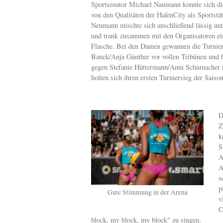
Sportsenator Michael Naumann konnte sich di
von den Qualitäten der HafenCity als Sportstä
Neumann mischte sich anschließend lässig un
und trank zusammen mit den Organisatoren ei
Flasche. Bei den Damen gewannen die Turnier
Banck/Anja Günther vor vollen Tribünen und 
gegen Stefanie Hüttermann/Anni Schumacher i
holten sich ihren ersten Turniersieg der Saison
D
Z
k
S
A
A
s
p
Gute Stimmung in der Arena
v
C
block, my block, my block" zu singen.