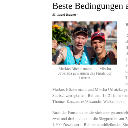
content
Beste Bedingungen 
Michael Baden
/
H
D
a
B
H
2
S
Markus Böckermann und Mischa
d
Urbatzka gewannen das Finale der
T
Herren
d
Markus Böckermann und Mischa Urbatzka gew
Startschwierigkeiten. Bei dem 13-21 im erste
Thomas Kaczmarek/Alexander Walkenhorst.
Nach der Pause hatten sie sich aber gesammel
zwei und drei und damit die Siegprämie von 2
1.500 Zuschauern. Bei der anschließenden Si