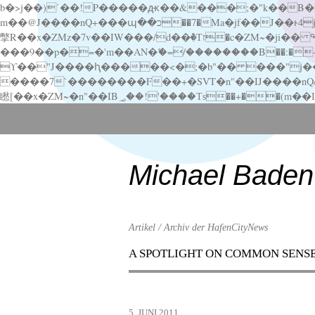
b�>j��)΄��!P�����ԫ��&���;�"k��B�޶�}��������p�SVT�(w��ę��!j������ ��x�;�-
m��@J����nQ+���պ��כ��7�Ma�jf��J��ͱ4j���Ѳ�
撆R��x�ZMz�7v��IW���/d��ٞ�Тז�c�ZM~�ji�� ߒ��sQz�����Ԡ��DW��3�De�n"��M�+/��������B��:�-�u��IJ���7j�委
���9��p�=�'m��AN�ޭ�=/��������B��:�-�n&�
ϒ��"J����ԧ�����<�;�b"�� ���"j�����ܢ��F[��x� ,�!q�� қ�*]/���؝�2��7�SMc�s"���ޭ�DQ/�应�ܢ��F_
����7`��������F��+�SVT�n"��IJ����nQ/�应����B ��4� w�D"��IJ�׭�-
Scroll
down
to
content
Michael Baden
Artikel / Archiv der HafenCityNews
A SPOTLIGHT ON COMMON SENS
Menu
Scroll
down
to
5. JUNI 2011