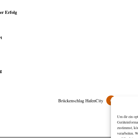
er Erfolg
rt
g
»
Brückenschlag HafenCity
Um dir ein op
Geräteinforma
zustimmst, kö
verarbeiten. 