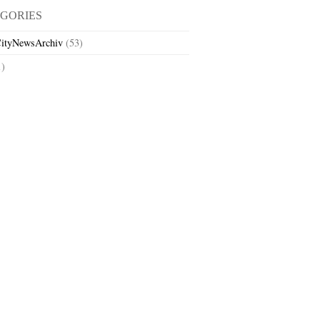
GORIES
ityNewsArchiv
(53)
1)