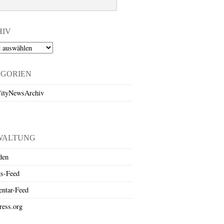
HIV
EGORIEN
ityNewsArchiv
WALTUNG
den
gs-Feed
ntar-Feed
ess.org