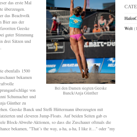
eser das erste Mal
CATE
tte überzeugen.
ter das Beachvolk
HafenC
n Bier aus der
favoriten Geeske
Welt
(
bei guter Stimmung
n drei Sätzen und
.
ie ebenfalls 1500
uschauer bekamen
raftvolle
Bei den Damen siegten Geeske
prungaufschläge von
Banck/Anja Günther
nni Schumacher und
nja Günther zu
ehen. Geeske Banck und Steffi Hüttermann überzeugten mit
latzierten und cleveren Jump-Floats. Auf beiden Seiten gab es
iele Block-Abwehr-Aktionen, so dass die Zuschauer oftmals die
hance bekamen, "That´s the way, a-ha, a-ha, I like it…" oder "my