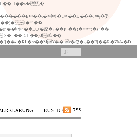
矁[��x�ZM~�n"��IB؃��!'����Тѕ��+��(m��IK�ʭ�/|��ϐܢ��F[��x�ZMz�G�� %嬩�/c��������[[��<�RI:�:c��MΎ��:z�졾�ܢ��F[��R�ZM~�D
Search
ZERKLÄRUNG
RUSTDESK
RSS