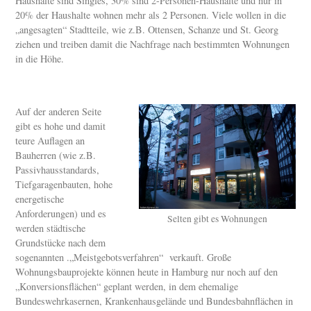
Haushalte sind Singles, 30% sind 2-Personen-Haushalte und nur in
20% der Haushalte wohnen mehr als 2 Personen. Viele wollen in die
„angesagten“ Stadtteile, wie z.B. Ottensen, Schanze und St. Georg
ziehen und treiben damit die Nachfrage nach bestimmten Wohnungen
in die Höhe.
Auf der anderen Seite
gibt es hohe und damit
teure Auflagen an
Bauherren (wie z.B.
Passivhausstandards,
Tiefgaragenbauten, hohe
energetische
Anforderungen) und es
Selten gibt es Wohnungen
werden städtische
Grundstücke nach dem
sogenannten .„Meistgebotsverfahren“ verkauft. Große
Wohnungsbauprojekte können heute in Hamburg nur noch auf den
„Konversionsflächen“ geplant werden, in dem ehemalige
Bundeswehrkasernen, Krankenhausgelände und Bundesbahnflächen in