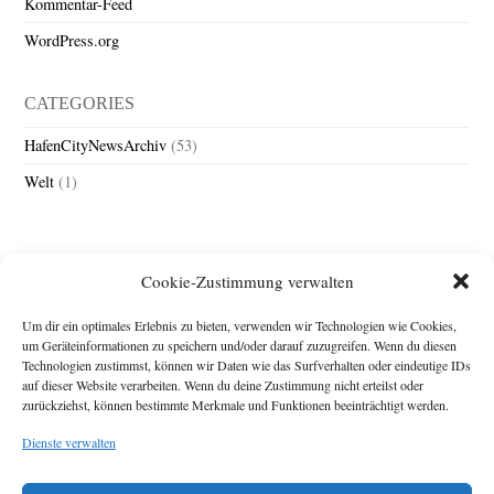
Kommentar-Feed
WordPress.org
CATEGORIES
HafenCityNewsArchiv
(53)
Welt
(1)
Cookie-Zustimmung verwalten
Um dir ein optimales Erlebnis zu bieten, verwenden wir Technologien wie Cookies,
um Geräteinformationen zu speichern und/oder darauf zuzugreifen. Wenn du diesen
Technologien zustimmst, können wir Daten wie das Surfverhalten oder eindeutige IDs
Impressum
auf dieser Website verarbeiten. Wenn du deine Zustimmung nicht erteilst oder
zurückziehst, können bestimmte Merkmale und Funktionen beeinträchtigt werden.
Michael Baden,
Schwensholz 4,
Dienste verwalten
24376 Hasselberg
Disclaimer
Diese Webseite stellt