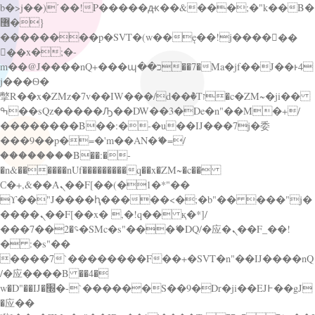
b�>j��)΄��!P�����ԫ��&���;�"k��B�
޶�}
��������p�SVT�(w��ę��!j������
��x�;�-
m��@J����nQ+���պ��כ��7�Ma�jf��J��ͱ4
j���Ѳ�
撆R��x�ZMz�7v��IW���/d��ٞ�Тז�c�ZM~�ji��
ߒ��sQz�����Ԡ��DW��3�De�n"��M�+/
��������B��:�-�u��IJ���7j�委
���9��p�=�'m��AN�ޭ�=/
��������B��:�-
�n&������nUf���������q��x�ZM~�
c��
Ϲ�+,&��Ὰܢ��F[��(�1�*"��
ϒ��"J����ԧ�����<�;�b"�� ���"j�
����ܢ��F[��x� ,�!q�� қ�*]/
���؝�2��7�SMc�s"���ޭ�DQ/�应�ܢ��F_��!
� :�s"��
����7`��������F��+�SVT�n"��IJ����nQ
/�应����B ��4�
w�D"��IJ�׭�-`������S��9�Dr�ji��EJ߅��gJ
�应��