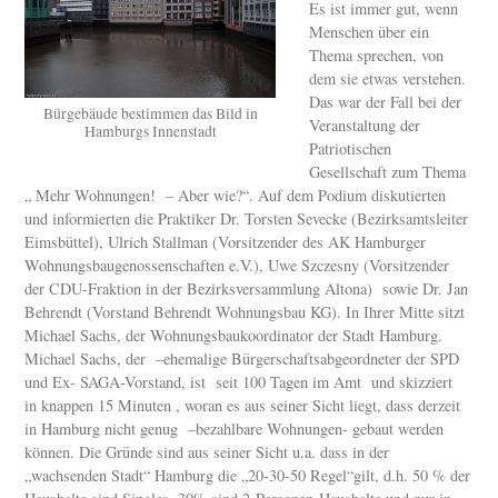
Es ist immer gut, wenn
Menschen über ein
Thema sprechen, von
dem sie etwas verstehen.
Das war der Fall bei der
Bürgebäude bestimmen das Bild in
Veranstaltung der
Hamburgs Innenstadt
Patriotischen
Gesellschaft zum Thema
„ Mehr Wohnungen! – Aber wie?“. Auf dem Podium diskutierten
und informierten die Praktiker Dr. Torsten Sevecke (Bezirksamtsleiter
Eimsbüttel), Ulrich Stallman (Vorsitzender des AK Hamburger
Wohnungsbaugenossenschaften e.V.), Uwe Szczesny (Vorsitzender
der CDU-Fraktion in der Bezirksversammlung Altona) sowie Dr. Jan
Behrendt (Vorstand Behrendt Wohnungsbau KG). In Ihrer Mitte sitzt
Michael Sachs, der Wohnungsbaukoordinator der Stadt Hamburg.
Michael Sachs, der –ehemalige Bürgerschaftsabgeordneter der SPD
und Ex- SAGA-Vorstand, ist seit 100 Tagen im Amt und skizziert
in knappen 15 Minuten , woran es aus seiner Sicht liegt, dass derzeit
in Hamburg nicht genug –bezahlbare Wohnungen- gebaut werden
können. Die Gründe sind aus seiner Sicht u.a. dass in der
„wachsenden Stadt“ Hamburg die „20-30-50 Regel“gilt, d.h. 50 % der