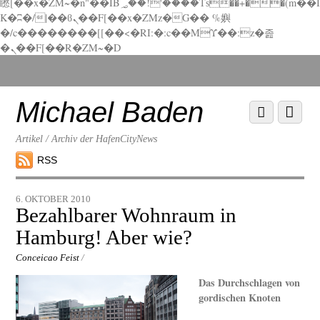
矁[��x�ZM~�n"��IB؃��!'����Тѕ��+��(m��I
K�ʭ�/|��ϐܢ��F[��x�ZMz�G�� %嬩
�/c��������[[��<�RI:�:c��MΎ��:z�졾
�ܢ��F[��R�ZM~�D
Scroll
down
to
Michael Baden
Scroll
Menu
content
down
to
Artikel / Archiv der HafenCityNews
content
RSS
6. OKTOBER 2010
Bezahlbarer Wohnraum in
Hamburg! Aber wie?
Conceicao Feist
/
Das Durchschlagen von
gordischen Knoten