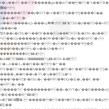
b�>j��)΄��!P�����ԫ��&���;�"k��B�
޶�}
��������p�SVT�(w��ę��!j������
��x�;�-
m��@J����nQ+���պ��כ��7�Ma�jf��J��ͱ4
j���Ѳ�
撆R��x�ZMz�7v��IW���/d��ٞ�Тז�c�ZM~�ji��
ߒ��sQz�����Ԡ��DW��3�De�n"��M�+/
��������B��:�-�u��IJ���7j�委
���9��p�=�'m��AN�ޭ�=/
��������B��:�-
�n&������nUf���������q��x�ZM~�
c��
Ϲ�+,&��Ὰܢ��F[��(�1�*"��
ϒ��"J����ԧ�����<�;�b"�� ���"j�
����ܢ��F[��x� ,�!q�� қ�*]/
���؝�2��7�SMc�s"���ޭ�DQ/�应�ܢ��F_��!
� :�s"��
����7`��������F��+�SVT�n"��IJ����nQ
/�应����B ��4�
w�D"��IJ�׭�-`������S��9�Dr�ji��EJ߅��gJ
�应��