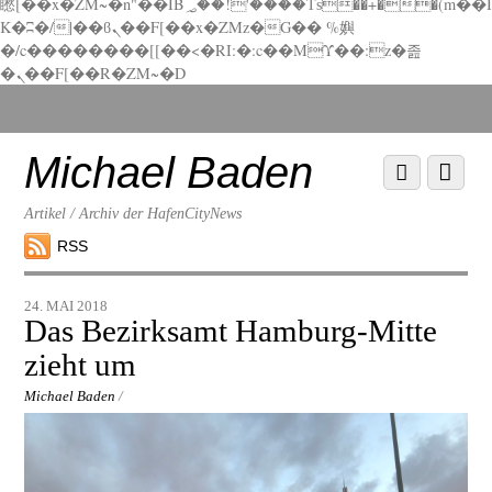
矁[��x�ZM~�n"��IB؃��!'����Тѕ��+��(m��I
K�ʭ�/|��ϐܢ��F[��x�ZMz�G�� %嬩
�/c��������[[��<�RI:�:c��MΎ��:z�졾
�ܢ��F[��R�ZM~�D
Scroll
down
to
Michael Baden
Scroll
Menu
content
down
to
Artikel / Archiv der HafenCityNews
content
RSS
24. MAI 2018
Das Bezirksamt Hamburg-Mitte
zieht um
Michael Baden
/