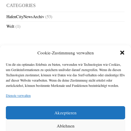
CATEGORIES
HafenCityNewsArchiv
(53)
Welt
(1)
Cookie-Zustimmung verwalten
Um dir ein optimales Erlebnis zu bieten, verwenden wir Technologien wie Cookies,
um Geräteinformationen zu speichern und/oder darauf zuzugreifen. Wenn du diesen
Technologien zustimmst, können wir Daten wie das Surfverhalten oder eindeutige IDs
Impressum
auf dieser Website verarbeiten. Wenn du deine Zustimmung nicht erteilst oder
zurückziehst, können bestimmte Merkmale und Funktionen beeinträchtigt werden.
Michael Baden,
Schwensholz 4,
Dienste verwalten
24376 Hasselberg
Disclaimer
Diese Webseite stellt
Akzeptieren
Inhalte der ersten
zehn Jahre der
HafenCity Zeitung
Ablehnen
zur Verfügung. Die