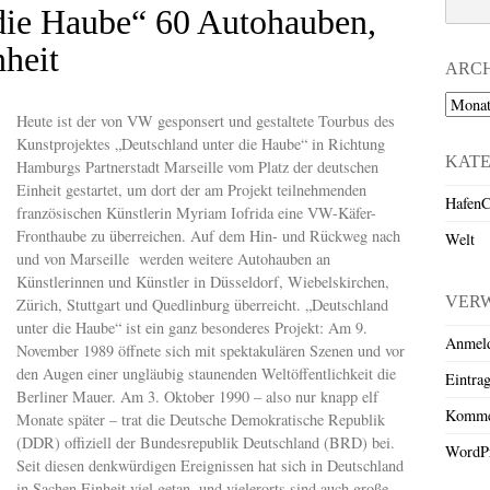
die Haube“ 60 Autohauben,
nheit
ARC
Archiv
Heute ist der von VW gesponsert und gestaltete Tourbus des
Kunstprojektes „Deutschland unter die Haube“ in Richtung
KAT
Hamburgs Partnerstadt Marseille vom Platz der deutschen
Einheit gestartet, um dort der am Projekt teilnehmenden
HafenC
französischen Künstlerin Myriam Iofrida eine VW-Käfer-
Fronthaube zu überreichen. Auf dem Hin- und Rückweg nach
Welt
und von Marseille werden weitere Autohauben an
Künstlerinnen und Künstler in Düsseldorf, Wiebelskirchen,
VER
Zürich, Stuttgart und Quedlinburg überreicht. „Deutschland
unter die Haube“ ist ein ganz besonderes Projekt: Am 9.
Anmel
November 1989 öffnete sich mit spektakulären Szenen und vor
den Augen einer ungläubig staunenden Weltöffentlichkeit die
Eintra
Berliner Mauer. Am 3. Oktober 1990 – also nur knapp elf
Komme
Monate später – trat die Deutsche Demokratische Republik
(DDR) offiziell der Bundesrepublik Deutschland (BRD) bei.
WordPr
Seit diesen denkwürdigen Ereignissen hat sich in Deutschland
in Sachen Einheit viel getan, und vielerorts sind auch große