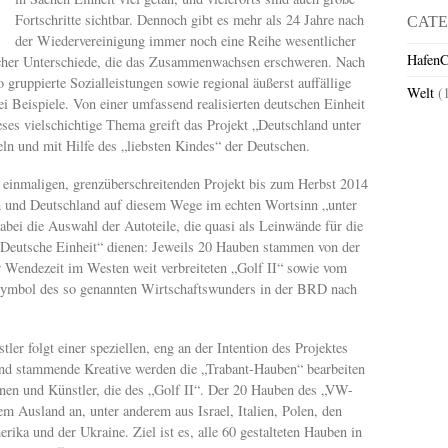
Fortschritte sichtbar. Dennoch gibt es mehr als 24 Jahre nach
CATE
der Wiedervereinigung immer noch eine Reihe wesentlicher
HafenC
tlicher Unterschiede, die das Zusammenwachsen erschweren. Nach
 gruppierte Sozialleistungen sowie regional äußerst auffällige
Welt
(
ei Beispiele. Von einer umfassend realisierten deutschen Einheit
ses vielschichtige Thema greift das Projekt „Deutschland unter
eln und mit Hilfe des „liebsten Kindes“ der Deutschen.
 einmaligen, grenzüberschreitenden Projekt bis zum Herbst 2014
en und Deutschland auf diesem Wege im echten Wortsinn „unter
bei die Auswahl der Autoteile, die quasi als Leinwände für die
Deutsche Einheit“ dienen: Jeweils 20 Hauben stammen von der
Wendezeit im Westen weit verbreiteten „Golf II“ sowie vom
Symbol des so genannten Wirtschaftswunders in der BRD nach
er folgt einer speziellen, eng an der Intention des Projektes
and stammende Kreative werden die „Trabant-Hauben“ bearbeiten
nen und Künstler, die des „Golf II“. Der 20 Hauben des „VW-
em Ausland an, unter anderem aus Israel, Italien, Polen, den
ika und der Ukraine. Ziel ist es, alle 60 gestalteten Hauben in