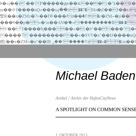
b�>j��)΄��!P�����ԫ��&���;�"k��B�޶�}��������p�SVT�(w��ę��!j������ ��x�;�-
m��@J����nQ+���պ��כ��7�Ma�jf��J��ͱ4j���Ѳ�
撆R��x�ZMz�7v��IW���/d��ٞ�Тז�c�ZM~�ji�� ߒ��sQz�����Ԡ��DW��3�De�n"��M�+/��������B��:�-�u��IJ���7j�委
���9��p�=�'m��AN�ޭ�=/��������B��:�-�n&�
ϒ��"J����ԧ�����<�;�b"�� ���"j�����ܢ��F[��x� ,�!q�� қ�*]/���؝�2��7�SMc�s"���ޭ�DQ/�应�ܢ��F_
����7`��������F��+�SVT�n"��IJ����nQ/�应����B ��4� w�D"��IJ�׭�-
Scroll
down
to
content
Michael Baden
Artikel / Archiv der HafenCityNews
A SPOTLIGHT ON COMMON SENS
Menu
Scroll
down
to
1. OKTOBER 2013