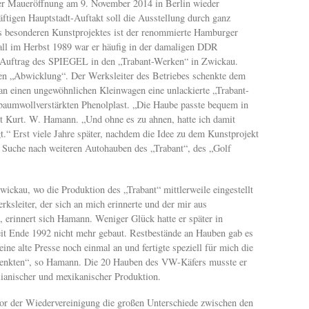
der Maueröffnung am 9. November 2014 in Berlin wieder
tigen Hauptstadt-Auftakt soll die Ausstellung durch ganz
es besonderen Kunstprojektes ist der renommierte Hamburger
l im Herbst 1989 war er häufig in der damaligen DDR
m Auftrag des SPIEGEL in den „Trabant-Werken“ in Zwickau.
ten „Abwicklung“. Der Werksleiter des Betriebes schenkte dem
n einen ungewöhnlichen Kleinwagen eine unlackierte „Trabant-
baumwollverstärkten Phenolplast. „Die Haube passte bequem in
et Kurt. W. Hamann. „Und ohne es zu ahnen, hatte ich damit
egt.“ Erst viele Jahre später, nachdem die Idee zu dem Kunstprojekt
e Suche nach weiteren Autohauben des „Trabant“, des „Golf
wickau, wo die Produktion des „Trabant“ mittlerweile eingestellt
ksleiter, der sich an mich erinnerte und der mir aus
 erinnert sich Hamann. Weniger Glück hatte er später in
it Ende 1992 nicht mehr gebaut. Restbestände an Hauben gab es
ine alte Presse noch einmal an und fertigte speziell für mich die
chenkten“, so Hamann. Die 20 Hauben des VW-Käfers musste er
lianischer und mexikanischer Produktion.
or der Wiedervereinigung die großen Unterschiede zwischen den