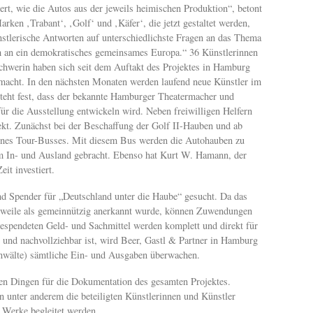
ert, wie die Autos aus der jeweils heimischen Produktion“, betont
ken ‚Trabant‘, ‚Golf‘ und ‚Käfer‘, die jetzt gestaltet werden,
nstlerische Antworten auf unterschiedlichste Fragen an das Thema
ch an ein demokratisches gemeinsames Europa.“ 36 Künstlerinnen
chwerin haben sich seit dem Auftakt des Projektes in Hamburg
emacht. In den nächsten Monaten werden laufend neue Künstler im
teht fest, dass der bekannte Hamburger Theatermacher und
ür die Ausstellung entwickeln wird. Neben freiwilligen Helfern
kt. Zunächst bei der Beschaffung der Golf II-Hauben und ab
ines Tour-Busses. Mit diesem Bus werden die Autohauben zu
im In- und Ausland gebracht. Ebenso hat Kurt W. Hamann, der
eit investiert.
d Spender für „Deutschland unter die Haube“ gesucht. Da das
weile als gemeinnützig anerkannt wurde, können Zuwendungen
gespendeten Geld- und Sachmittel werden komplett und direkt für
t und nachvollziehbar ist, wird Beer, Gastl & Partner in Hamburg
anwälte) sämtliche Ein- und Ausgaben überwachen.
en Dingen für die Dokumentation des gesamten Projektes.
n unter anderem die beteiligten Künstlerinnen und Künstler
n Werke begleitet werden.