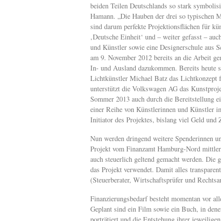
beiden Teilen Deutschlands so stark symbolisi
Hamann. „Die Hauben der drei so typischen Mar
sind darum perfekte Projektionsflächen für kü
‚Deutsche Einheit‘ und – weiter gefasst – au
und Künstler sowie eine Designerschule aus S
am 9. November 2012 bereits an die Arbeit g
In- und Ausland dazukommen. Bereits heute s
Lichtkünstler Michael Batz das Lichtkonzept f
unterstützt die Volkswagen AG das Kunstproje
Sommer 2013 auch durch die Bereitstellung e
einer Reihe von Künstlerinnen und Künstler 
Initiator des Projektes, bislang viel Geld und Z
Nun werden dringend weitere Spenderinnen un
Projekt vom Finanzamt Hamburg-Nord mittler
auch steuerlich geltend gemacht werden. Die 
das Projekt verwendet. Damit alles transparen
(Steuerberater, Wirtschaftsprüfer und Rechts
Finanzierungsbedarf besteht momentan vor all
Geplant sind ein Film sowie ein Buch, in dene
porträtiert und die Entstehung ihrer jeweilige