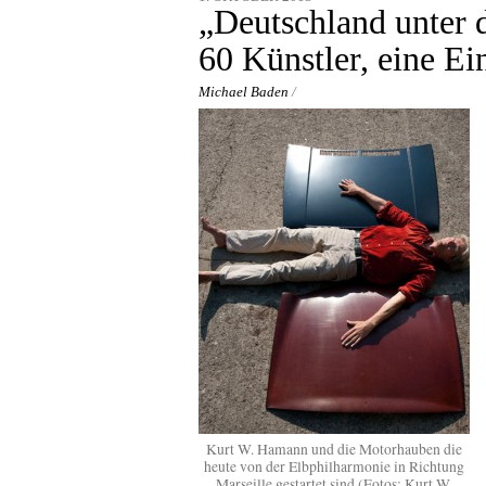
content
„Deutschland unter 
60 Künstler, eine Ei
Michael Baden
/
Kurt W. Hamann und die Motorhauben die
heute von der Elbphilharmonie in Richtung
Marseille gestartet sind (Fotos: Kurt W.