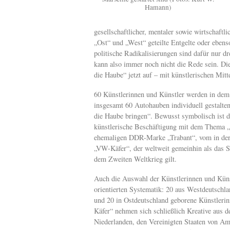
Hamann)
gesellschaftlicher, mentaler sowie wirtschaf
„Ost“ und „West“ geteilte Entgelte oder ebenso
politische Radikalisierungen sind dafür nur dr
kann also immer noch nicht die Rede sein. Die
die Haube“ jetzt auf – mit künstlerischen Mitt
60 Künstlerinnen und Künstler werden in dem
insgesamt 60 Autohauben individuell gestalt
die Haube bringen“. Bewusst symbolisch ist da
künstlerische Beschäftigung mit dem Thema „
ehemaligen DDR-Marke „Trabant“, vom in der 
„VW-Käfer“, der weltweit gemeinhin als das 
dem Zweiten Weltkrieg gilt.
Auch die Auswahl der Künstlerinnen und Künstl
orientierten Systematik: 20 aus Westdeutschl
und 20 in Ostdeutschland geborene Künstlerin
Käfer“ nehmen sich schließlich Kreative aus d
Niederlanden, den Vereinigten Staaten von Amer