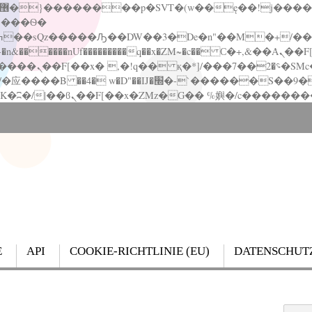
�����nUf���������q��x�ZM~�
c�� Ϲ�+,&��Ὰܢ��F[��(�1�*"��
��!� :�s"��
`������S��9�Dr�ji��EJ߅��gJ�应��
E
API
COOKIE-RICHTLINIE (EU)
DATENSCHUT
Search