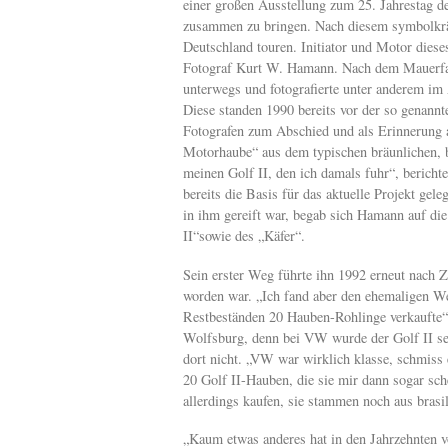
einer großen Ausstellung zum 25. Jahrestag 
zusammen zu bringen. Nach diesem symbolkräf
Deutschland touren. Initiator und Motor dies
Fotograf Kurt W. Hamann. Nach dem Mauerfal
unterwegs und fotografierte unter anderem i
Diese standen 1990 bereits vor der so genann
Fotografen zum Abschied und als Erinnerung a
Motorhaube“ aus dem typischen bräunlichen, 
meinen Golf II, den ich damals fuhr“, bericht
bereits die Basis für das aktuelle Projekt gel
in ihm gereift war, begab sich Hamann auf di
II“sowie des „Käfer“.
Sein erster Weg führte ihn 1992 erneut nach Z
worden war. „Ich fand aber den ehemaligen Wer
Restbeständen 20 Hauben-Rohlinge verkaufte“,
Wolfsburg, denn bei VW wurde der Golf II se
dort nicht. „VW war wirklich klasse, schmiss e
20 Golf II-Hauben, die sie mir dann sogar s
allerdings kaufen, sie stammen noch aus brasi
„Kaum etwas anderes hat in den Jahrzehnten v