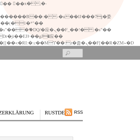
矁[��x�ZM~�n"��IB؃��!'����Тѕ��+��(m��IK�ʭ�/|��ϐܢ��F[��x�ZMz�G�� %嬩�/c��������[[��<�RI:�:c��MΎ��:z�졾�ܢ��F[��R�ZM~�D
Search
ZERKLÄRUNG
RUSTDESK
RSS