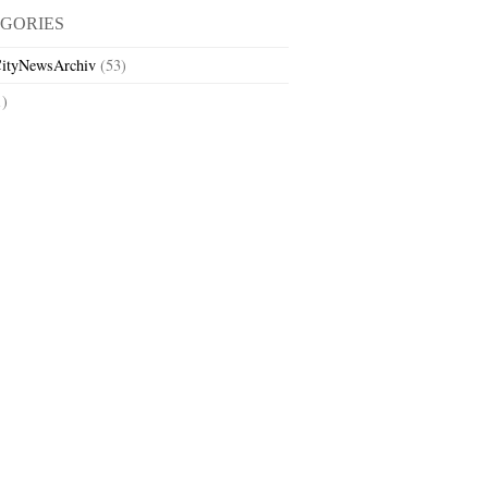
GORIES
ityNewsArchiv
(53)
1)