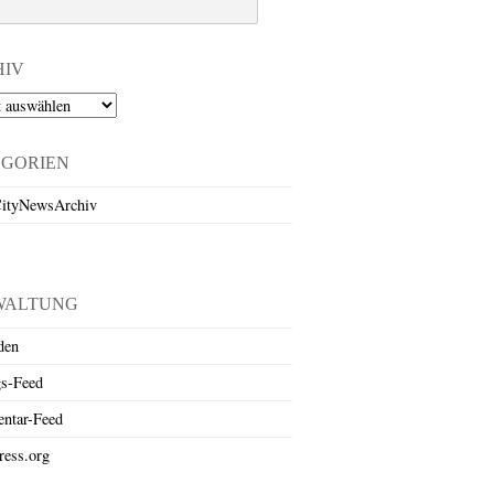
HIV
EGORIEN
ityNewsArchiv
WALTUNG
den
gs-Feed
ntar-Feed
ess.org