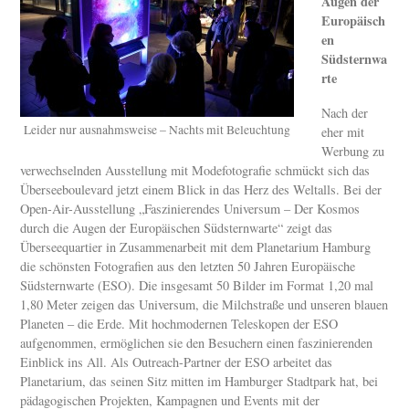
Augen der
Europäisch
en
Südsternwa
rte
Nach der
Leider nur ausnahmsweise – Nachts mit Beleuchtung
eher mit
Werbung zu
verwechselnden Ausstellung mit Modefotografie schmückt sich das
Überseeboulevard jetzt einem Blick in das Herz des Weltalls. Bei der
Open-Air-Ausstellung „Faszinierendes Universum – Der Kosmos
durch die Augen der Europäischen Südsternwarte“ zeigt das
Überseequartier in Zusammenarbeit mit dem Planetarium Hamburg
die schönsten Fotografien aus den letzten 50 Jahren Europäische
Südsternwarte (ESO). Die insgesamt 50 Bilder im Format 1,20 mal
1,80 Meter zeigen das Universum, die Milchstraße und unseren blauen
Planeten – die Erde. Mit hochmodernen Teleskopen der ESO
aufgenommen, ermöglichen sie den Besuchern einen faszinierenden
Einblick ins All. Als Outreach-Partner der ESO arbeitet das
Planetarium, das seinen Sitz mitten im Hamburger Stadtpark hat, bei
pädagogischen Projekten, Kampagnen und Events mit der