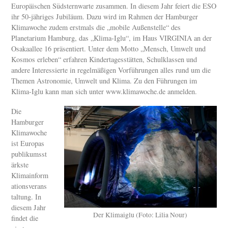
Europäischen Südsternwarte zusammen. In diesem Jahr feiert die ESO
ihr 50-jähriges Jubiläum. Dazu wird im Rahmen der Hamburger
Klimawoche zudem erstmals die „mobile Außenstelle“ des
Planetarium Hamburg, das „Klima-Iglu“, im Haus VIRGINIA an der
Osakaallee 16 präsentiert. Unter dem Motto „Mensch, Umwelt und
Kosmos erleben“ erfahren Kindertagesstätten, Schulklassen und
andere Interessierte in regelmäßigen Vorführungen alles rund um die
Themen Astronomie, Umwelt und Klima. Zu den Führungen im
Klima-Iglu kann man sich unter www.klimawoche.de anmelden.
Die
Hamburger
Klimawoche
ist Europas
publikumsst
ärkste
Klimainform
ationsverans
taltung. In
diesem Jahr
Der Klimaiglu (Foto: Lilia Nour)
findet die