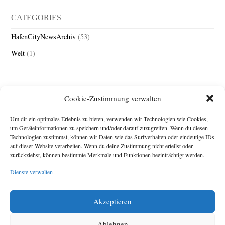
CATEGORIES
HafenCityNewsArchiv
(53)
Welt
(1)
Cookie-Zustimmung verwalten
Um dir ein optimales Erlebnis zu bieten, verwenden wir Technologien wie Cookies,
um Geräteinformationen zu speichern und/oder darauf zuzugreifen. Wenn du diesen
Technologien zustimmst, können wir Daten wie das Surfverhalten oder eindeutige IDs
Impressum
auf dieser Website verarbeiten. Wenn du deine Zustimmung nicht erteilst oder
zurückziehst, können bestimmte Merkmale und Funktionen beeinträchtigt werden.
Michael Baden,
Schwensholz 4,
Dienste verwalten
24376 Hasselberg
Disclaimer
Diese Webseite stellt
Akzeptieren
Inhalte der ersten
zehn Jahre der
HafenCity Zeitung
Ablehnen