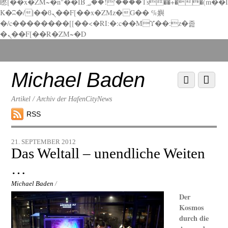
矁[��x�ZM~�n"��IB؃��!'����Тѕ��+��(m��I
K�ʭ�/|��ϐܢ��F[��x�ZMz�G�� %嬩
�/c��������[[��<�RI:�:c��MΎ��:z�졾
�ܢ��F[��R�ZM~�D
Scroll
down
to
Michael Baden
Scroll
Menu
content
down
to
Artikel / Archiv der HafenCityNews
content
RSS
21. SEPTEMBER 2012
Das Weltall – unendliche Weiten
…
Michael Baden
/
Der
Kosmos
durch die