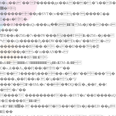
b�>j��)΄��!P�����ԫ��&���;�"k��B�
޶�}
��������p�SVT�(w��ę��!j������
��x�;�-
m��@J����nQ+���պ��כ��7�Ma�jf��J��ͱ4
j���Ѳ�
撆R��x�ZMz�7v��IW���/d��ٞ�Тז�c�ZM~�ji��
ߒ��sQz�����Ԡ��DW��3�De�n"��M�+/
��������B��:�-�u��IJ���7j�委
���9��p�=�'m��AN�ޭ�=/
��������B��:�-
�n&������nUf���������q��x�ZM~�
c��
Ϲ�+,&��Ὰܢ��F[��(�1�*"��
ϒ��"J����ԧ�����<�;�b"�� ���"j�
����ܢ��F[��x� ,�!q�� қ�*]/
���؝�2��7�SMc�s"���ޭ�DQ/�应�ܢ��F_��!
� :�s"��
����7`��������F��+�SVT�n"��IJ����nQ
/�应����B ��4�
w�D"��IJ�׭�-`������S��9�Dr�ji��EJ߅��gJ
�应��