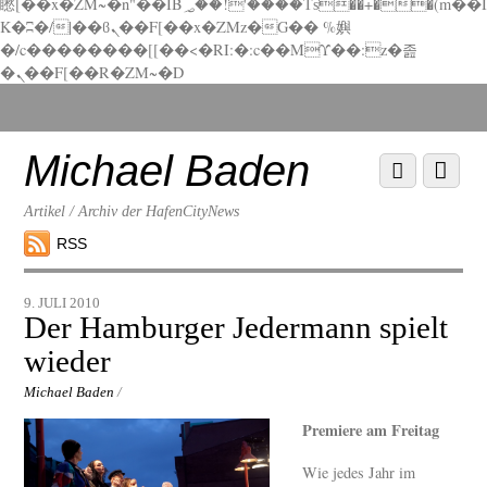
矁[��x�ZM~�n"��IB؃��!'����Тѕ��+��(m��I
K�ʭ�/|��ϐܢ��F[��x�ZMz�G�� %嬩
�/c��������[[��<�RI:�:c��MΎ��:z�졾
�ܢ��F[��R�ZM~�D
Scroll
down
to
Michael Baden
Scroll
Menu
content
down
to
Artikel / Archiv der HafenCityNews
content
RSS
9. JULI 2010
Der Hamburger Jedermann spielt
wieder
Michael Baden
/
Premiere am Freitag
Wie jedes Jahr im