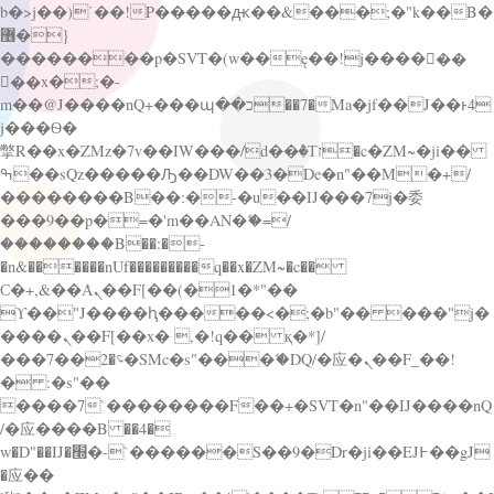
b�>j��)΄��!P�����ԫ��&���;�"k��B�
޶�}
��������p�SVT�(w��ę��!j������
��x�;�-
m��@J����nQ+���պ��כ��7�Ma�jf��J��ͱ4
j���Ѳ�
撆R��x�ZMz�7v��IW���/d��ٞ�Тז�c�ZM~�ji��
ߒ��sQz�����Ԡ��DW��3�De�n"��M�+/
��������B��:�-�u��IJ���7j�委
���9��p�=�'m��AN�ޭ�=/
��������B��:�-
�n&������nUf���������q��x�ZM~�
c��
Ϲ�+,&��Ὰܢ��F[��(�1�*"��
ϒ��"J����ԧ�����<�;�b"�� ���"j�
����ܢ��F[��x� ,�!q�� қ�*]/
���؝�2��7�SMc�s"���ޭ�DQ/�应�ܢ��F_��!
� :�s"��
����7`��������F��+�SVT�n"��IJ����nQ
/�应����B ��4�
w�D"��IJ�׭�-`������S��9�Dr�ji��EJ߅��gJ
�应��