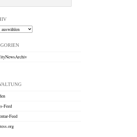
HIV
EGORIEN
ityNewsArchiv
WALTUNG
den
gs-Feed
ntar-Feed
ess.org