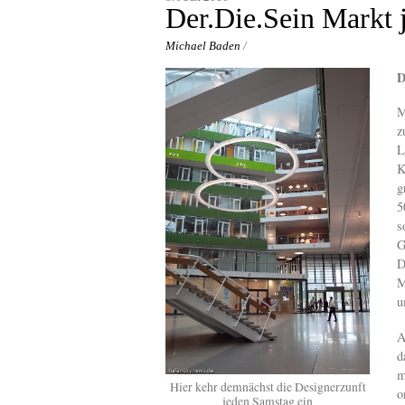
content
Der.Die.Sein Markt 
Michael Baden
/
D
M
z
L
K
g
5
s
G
D
M
u
A
d
m
Hier kehr demnächst die Designerzunft
o
jeden Samstag ein