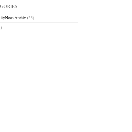
GORIES
ityNewsArchiv
(53)
1)