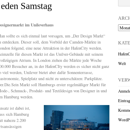
jeden Samstag
ARC
esignermarkt im Unileverhaus
Archiv
an sollte es sich einmal laut vorsagen, um „Der Design Markt“
u entdecken. Dieser soll, dem Vorbild der Camden-Märkte in
KAT
ondon folgend, eine neue Attraktion in der HafenCity werden.
HafenC
eimzelle für diesen Markt ist das Unilver-Gebäude mit seinem
roßzügigen Atrium. In London ziehen die Märkte jede Woche
Welt
00.000 Besucher an, in der HafenCIty werden es sicher nicht ganz
o viel werden, Unilever bietet aber dafür Sonnenterrasse,
astronomie, Spielplatz und nicht zu unterschätzen: Parkplätze.
VER
er.Die.Sein Markt soll Hamburgs erster regelmäßiger Markt für
ode-, Schmuck-, Produkt- und Textildesign von Designer in und
Anmel
m Hamburg werden.
Eintra
nsatz ist dabei ist,
Komme
ass sich Hamburg
WordPr
it nahezu 2.200
rtsansässigen