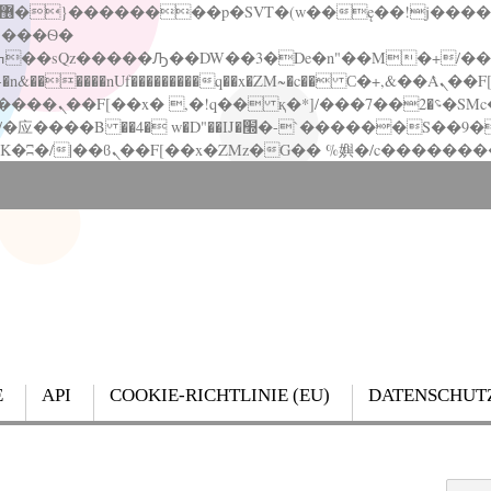
�����nUf���������q��x�ZM~�
c�� Ϲ�+,&��Ὰܢ��F[��(�1�*"��
��!� :�s"��
`������S��9�Dr�ji��EJ߅��gJ�应��
E
API
COOKIE-RICHTLINIE (EU)
DATENSCHUT
Search