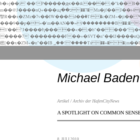
b�>j��)΄��!P�����ԫ��&���;�"k��B�޶�}��������p�SVT�(w��ę��!j������ ��x�;�-
m��@J����nQ+���պ��כ��7�Ma�jf��J��ͱ4j���Ѳ�
撆R��x�ZMz�7v��IW���/d��ٞ�Тז�c�ZM~�ji�� ߒ��sQz�����Ԡ��DW��3�De�n"��M�+/��������B��:�-�u��IJ���7j�委
���9��p�=�'m��AN�ޭ�=/��������B��:�-�n&�
ϒ��"J����ԧ�����<�;�b"�� ���"j�����ܢ��F[��x� ,�!q�� қ�*]/���؝�2��7�SMc�s"���ޭ�DQ/�应�ܢ��F_
����7`��������F��+�SVT�n"��IJ����nQ/�应����B ��4� w�D"��IJ�׭�-
Scroll
down
to
content
Michael Baden
Artikel / Archiv der HafenCityNews
A SPOTLIGHT ON COMMON SENS
Menu
Scroll
down
to
8. JULI 2010