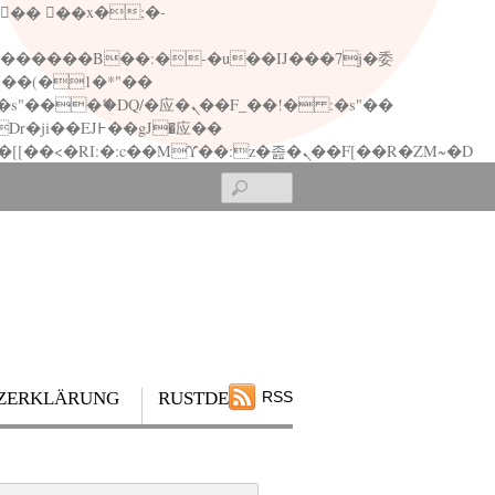
矁[��x�ZM~�n"��IB؃��!'����Тѕ��+��(m��IK�ʭ�/|��ϐܢ��F[��x�ZMz�G�� %嬩�/c��������[[��<�RI:�:c��MΎ��:z�졾�ܢ��F[��R�ZM~�D
Search
ZERKLÄRUNG
RUSTDESK
RSS