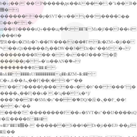
b�>j��)΄��!P�����ԫ��&���;�"k��B�
޶�}
��������p�SVT�(w��ę��!j������
��x�;�-
m��@J����nQ+���պ��כ��7�Ma�jf��J��ͱ4
j���Ѳ�
撆R��x�ZMz�7v��IW���/d��ٞ�Тז�c�ZM~�ji��
ߒ��sQz�����Ԡ��DW��3�De�n"��M�+/
��������B��:�-�u��IJ���7j�委
���9��p�=�'m��AN�ޭ�=/
��������B��:�-
�n&������nUf���������q��x�ZM~�
c��
Ϲ�+,&��Ὰܢ��F[��(�1�*"��
ϒ��"J����ԧ�����<�;�b"�� ���"j�
����ܢ��F[��x� ,�!q�� қ�*]/
���؝�2��7�SMc�s"���ޭ�DQ/�应�ܢ��F_��!
� :�s"��
����7`��������F��+�SVT�n"��IJ����nQ
/�应����B ��4�
w�D"��IJ�׭�-`������S��9�Dr�ji��EJ߅��gJ
�应��