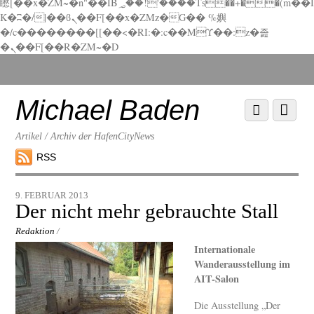
矁[��x�ZM~�n"��IB؃��!'����Тѕ��+��(m��I
K�ʭ�/|��ϐܢ��F[��x�ZMz�G�� %嬩
�/c��������[[��<�RI:�:c��MΎ��:z�졾
�ܢ��F[��R�ZM~�D
Scroll
down
to
Michael Baden
Scroll
Menu
content
down
to
Artikel / Archiv der HafenCityNews
content
RSS
9. FEBRUAR 2013
Der nicht mehr gebrauchte Stall
Redaktion
/
Internationale
Wanderausstellung im
AIT-Salon
Die Ausstellung „Der