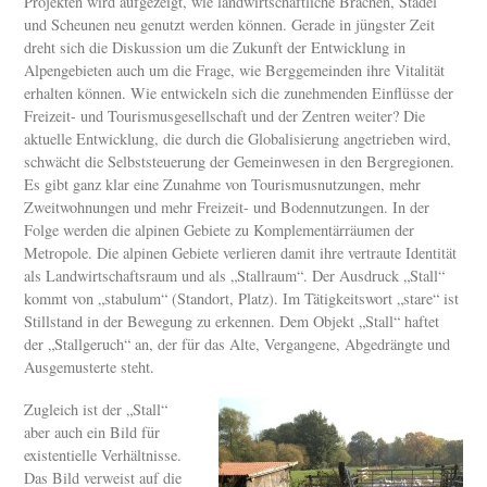
Projekten wird aufgezeigt, wie landwirtschaftliche Brachen, Stadel
und Scheunen neu genutzt werden können. Gerade in jüngster Zeit
dreht sich die Diskussion um die Zukunft der Entwicklung in
Alpengebieten auch um die Frage, wie Berggemeinden ihre Vitalität
erhalten können. Wie entwickeln sich die zunehmenden Einflüsse der
Freizeit- und Tourismusgesellschaft und der Zentren weiter? Die
aktuelle Entwicklung, die durch die Globalisierung angetrieben wird,
schwächt die Selbststeuerung der Gemeinwesen in den Bergregionen.
Es gibt ganz klar eine Zunahme von Tourismusnutzungen, mehr
Zweitwohnungen und mehr Freizeit- und Bodennutzungen. In der
Folge werden die alpinen Gebiete zu Komplementärräumen der
Metropole. Die alpinen Gebiete verlieren damit ihre vertraute Identität
als Landwirtschaftsraum und als „Stallraum“. Der Ausdruck „Stall“
kommt von „stabulum“ (Standort, Platz). Im Tätigkeitswort „stare“ ist
Stillstand in der Bewegung zu erkennen. Dem Objekt „Stall“ haftet
der „Stallgeruch“ an, der für das Alte, Vergangene, Abgedrängte und
Ausgemusterte steht.
Zugleich ist der „Stall“
aber auch ein Bild für
existentielle Verhältnisse.
Das Bild verweist auf die