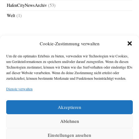
HafenCityNewsArchiv
(53)
Welt
(1)
Cookie-Zustimmung verwalten
Um dir ein optimales Erlebnis zu bieten, verwenden wir Technologien wie Cookies,
um Geräteinformationen zu speichern und/oder darauf zuzugreifen. Wenn du diesen
Technologien zustimmst, können wir Daten wie das Surfverhalten oder eindeutige IDs
Impressum
auf dieser Website verarbeiten. Wenn du deine Zustimmung nicht erteilst oder
zurückziehst, können bestimmte Merkmale und Funktionen beeinträchtigt werden.
Michael Baden,
Schwensholz 4,
Dienste verwalten
24376 Hasselberg
Disclaimer
Diese Webseite stellt
Akzeptieren
Inhalte der ersten
zehn Jahre der
HafenCity Zeitung
Ablehnen
zur Verfügung. Die
aktuelle Version ist
Einstellungen ansehen
unter
Hafencity