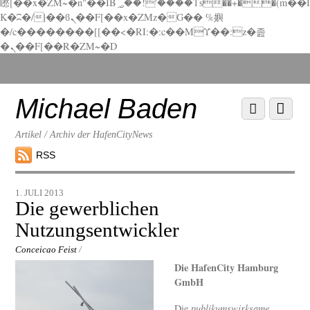
矁[��x�ZM~�n"��IB؃��!'����Тѕ��+��(m��I
K�ʭ�/|��ϐܢ��F[��x�ZMz�G�� %嬩
�/c��������[[��<�RI:�:c��MΎ��:z�졾
�ܢ��F[��R�ZM~�D
Scroll
down
to
Michael Baden
Scroll
Menu
content
down
to
Artikel / Archiv der HafenCityNews
content
RSS
1. JULI 2013
Die gewerblichen
Nutzungsentwickler
Conceicao Feist
/
Die HafenCity Hamburg
GmbH
Die
publikumswirksame