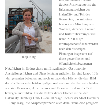
Erdgeschossnutzung
ist ein
Erkennungszeichen der
HafenCity und Teil des
Konzeptes, das mit einer
besonderen Mischung aus
Wohnen, Arbeiten, Freizeit
und Kultur überzeugen will.
Rund 215.000 qm
Bruttogeschossfläche werden
nach den bisherigen
Planungen insgesamt auf
Tanja Karg
diese gewerblichen und
öffentlichkeitsbezogenen
Nutzflächen im Erdgeschoss mit Einzelhandel, Gastronomie,
Ausstellungsflächen und Dienstleistung entfallen. Es sind knapp 10%
der gesamten bebauten und noch zu bauenden Fläche, die das Bild
des Stadtteiles entscheidend prägen und auch mit darüber entscheiden
wie sich Bewohner, Arbeitnehmer und Besucher in dem Stadtteil
bewegen und fühlen. Für die Nutzer dieser Flächen ist bei der
HafenCity Hamburg GmbH – die 100%ige Tochter der Stadt Hamburg
– Tanja Karg die Ansprechpartnerin auch dann, wenn eine geeignete