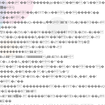
b�>j��)΄��!P�����ԫ��&���;�"k��B�
޶�}
��������p�SVT�(w��ę��!j������
��x�;�-
m��@J����nQ+���պ��כ��7�Ma�jf��J��ͱ4
j���Ѳ�
撆R��x�ZMz�7v��IW���/d��ٞ�Тז�c�ZM~�ji��
ߒ��sQz�����Ԡ��DW��3�De�n"��M�+/
��������B��:�-�u��IJ���7j�委
���9��p�=�'m��AN�ޭ�=/
��������B��:�-
�n&������nUf���������q��x�ZM~�
c��
Ϲ�+,&��Ὰܢ��F[��(�1�*"��
ϒ��"J����ԧ�����<�;�b"�� ���"j�
����ܢ��F[��x� ,�!q�� қ�*]/
���؝�2��7�SMc�s"���ޭ�DQ/�应�ܢ��F_��!
� :�s"��
����7`��������F��+�SVT�n"��IJ����nQ
/�应����B ��4�
w�D"��IJ�׭�-`������S��9�Dr�ji��EJ߅��gJ
�应��