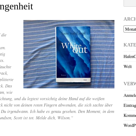
ngenheit
ARC
Archiv
 die
KAT
ken.
tig
HafenC
ts.
Welt
fauchte
rack,
litterte
VER
ck. Das
am, wie
Anmel
 Richtung, und du legtest vorsichtig deine Hand auf die weißen
ck nicht von deinen roten Fingern abwenden, die sich sachte über
Eintra
est Du irgendwann. Ich habe es genau gesehen. Den Moment, in dem
Komme
ndsen, Scott ist tot. Melde dich, Wilson.“
WordPr