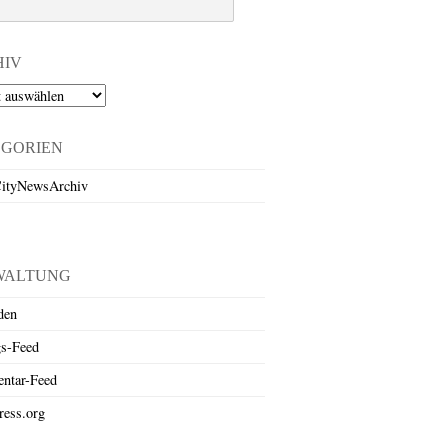
HIV
EGORIEN
ityNewsArchiv
WALTUNG
den
gs-Feed
ntar-Feed
ess.org