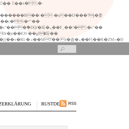
矁[��x�ZM~�n"��IB؃��!'����Тѕ��+��(m��IK�ʭ�/|��ϐܢ��F[��x�ZMz�G�� %嬩�/c��������[[��<�RI:�:c��MΎ��:z�졾�ܢ��F[��R�ZM~�D
Search
ZERKLÄRUNG
RUSTDESK
RSS