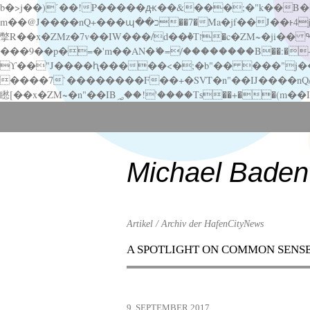
b�>j��)΄��!P�����ԫ��&���;�"k��B�޶�}��������p�SVT�(w��ę��!j������ ��x�;�-
m��@J����nQ+���պ��כ��7�Ma�jf��J��ͱ4j���Ѳ�
撆R��x�ZMz�7v��IW���/d��ٞ�Тז�c�ZM~�ji�� ߒ��sQz�����Ԡ��DW��3�De�n"��M�+/��������B��:�-�u��IJ���7j�委
���9��p�=�'m��AN�ޭ�=/��������B��:�-�n&�
ϒ��"J����ԧ�����<�;�b"�� ���"j�����ܢ��F[��x� ,�!q�� қ�*]/���؝�2��7�SMc�s"���ޭ�DQ/�应�ܢ��F_
����7`��������F��+�SVT�n"��IJ����nQ/�应����B ��4� w�D"��IJ�׭�-
Scroll
down
to
content
Michael Baden
Artikel / Archiv der HafenCityNews
A SPOTLIGHT ON COMMON SENS
Menu
Scroll
down
to
9. SEPTEMBER 2017