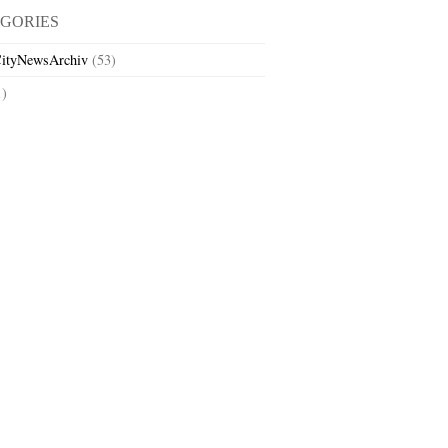
GORIES
ityNewsArchiv
(53)
1)