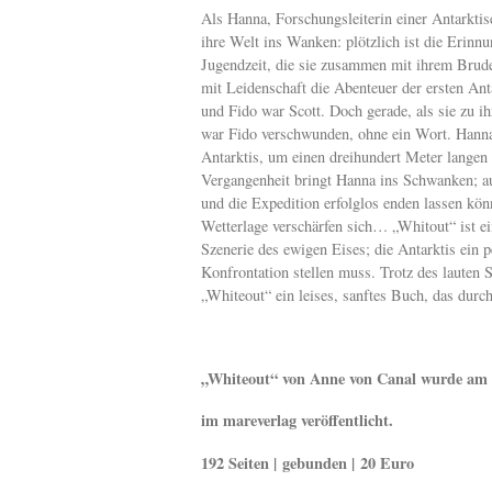
Als Hanna, Forschungsleiterin einer Antarkti
ihre Welt ins Wanken: plötzlich ist die Erinn
Jugendzeit, die sie zusammen mit ihrem Bruder
mit Leidenschaft die Abenteuer der ersten A
und Fido war Scott. Doch gerade, als sie zu 
war Fido verschwunden, ohne ein Wort. Hanna 
Antarktis, um einen dreihundert Meter langen 
Vergangenheit bringt Hanna ins Schwanken; auc
und die Expedition erfolglos enden lassen k
Wetterlage verschärfen sich… „Whitout“ ist e
Szenerie des ewigen Eises; die Antarktis ein 
Konfrontation stellen muss. Trotz des lauten
„Whiteout“ ein leises, sanftes Buch, das durc
„Whiteout“ von Anne von Canal wurde am 
im mareverlag veröffentlicht.
192 Seiten | gebunden | 20 Euro