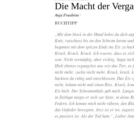
content
Die Macht der Verga
Anja Frauböse
/
BUCHTIPP
„Mit dem Stock in der Hand hobst du dich auf
Knie, rutschtest bis an den Schwan heran und
begannst mit dem spitzen Ende ins Eis zu hac
Krack. Krack. Krack. Ich wusste, dass es rich
war. Nicht vernünftig, aber richtig. Sagte nich
Hielt ebenso regungslos aus wie das Tier, es 
nicht mehr, zuckte nicht mehr. Krack, krack, k
hacktest du ruhig und entschlossen. Das Eis sp
nicht, bekam nicht mal einen Riss. Krack, kra
Eis hielt. Der Schwanenhals gab nach. Langs
in Zeitlupe neigte er sich zur Seite, in deine
Federn. Ich konnte mich nicht rühren, den Bli
das Gefieder bewegten. Jetzt ist er tot, sagt
es passiert ist. Als der Tod kam.“„Lieber Amu