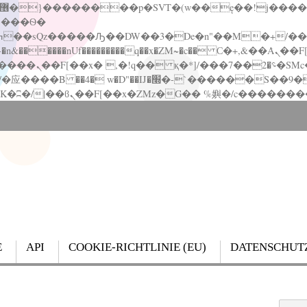
�����nUf���������q��x�ZM~�
c�� Ϲ�+,&��Ὰܢ��F[��(�1�*"��
��!� :�s"��
`������S��9�Dr�ji��EJ߅��gJ�应��
E
API
COOKIE-RICHTLINIE (EU)
DATENSCHUT
Search