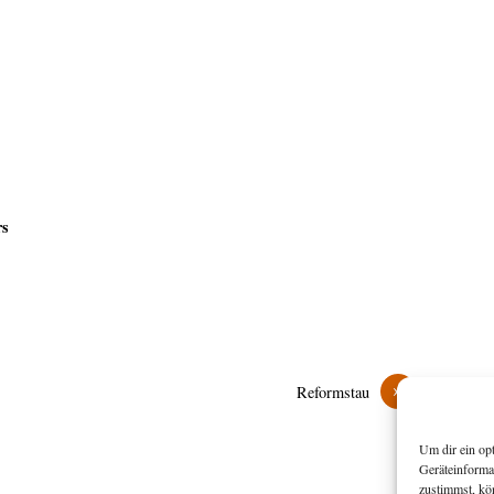
rs
»
Reformstau
Um dir ein op
Geräteinforma
zustimmst, kö