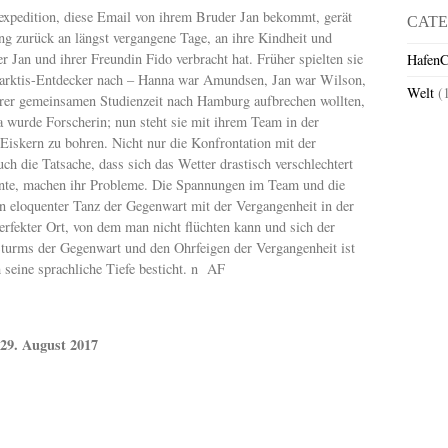
sexpedition, diese Email von ihrem Bruder Jan bekommt, gerät
CATE
ung zurück an längst vergangene Tage, an ihre Kindheit und
 Jan und ihrer Freundin Fido verbracht hat. Früher spielten sie
HafenC
ntarktis-Entdecker nach – Hanna war Amundsen, Jan war Wilson,
Welt
(
ihrer gemeinsamen Studienzeit nach Hamburg aufbrechen wollten,
wurde Forscherin; nun steht sie mit ihrem Team in der
Eiskern zu bohren. Nicht nur die Konfrontation mit der
h die Tatsache, dass sich das Wetter drastisch verschlechtert
önnte, machen ihr Probleme. Die Spannungen im Team und die
in eloquenter Tanz der Gegenwart mit der Vergangenheit in der
perfekter Ort, von dem man nicht flüchten kann und sich der
 Sturms der Gegenwart und den Ohrfeigen der Vergangenheit ist
h seine sprachliche Tiefe besticht. n AF
29. August 2017