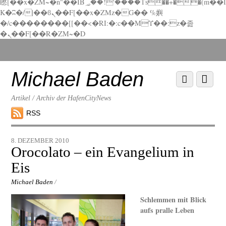
矁[��x�ZM~�n"��IB؃��!'����Тѕ��+��(m��I
K�ʭ�/|��ϐܢ��F[��x�ZMz�G�� %嬩
�/c��������[[��<�RI:�:c��MΎ��:z�졾
�ܢ��F[��R�ZM~�D
Scroll
down
to
Michael Baden
Scroll
Menu
content
down
to
Artikel / Archiv der HafenCityNews
content
RSS
8. DEZEMBER 2010
Orocolato – ein Evangelium in
Eis
Michael Baden
/
Schlemmen mit Blick
aufs pralle Leben