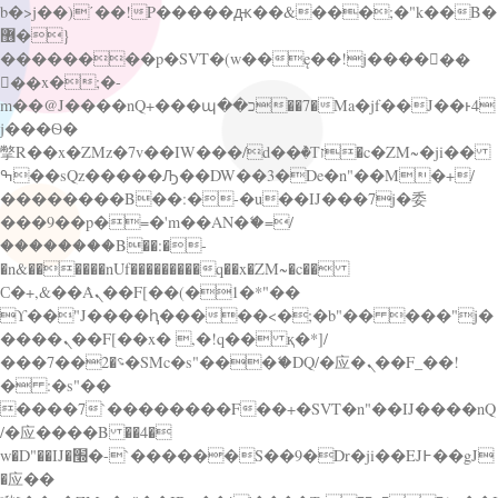
b�>j��)΄��!P�����ԫ��&���;�"k��B�
޶�}
��������p�SVT�(w��ę��!j������
��x�;�-
m��@J����nQ+���պ��כ��7�Ma�jf��J��ͱ4
j���Ѳ�
撆R��x�ZMz�7v��IW���/d��ٞ�Тז�c�ZM~�ji��
ߒ��sQz�����Ԡ��DW��3�De�n"��M�+/
��������B��:�-�u��IJ���7j�委
���9��p�=�'m��AN�ޭ�=/
��������B��:�-
�n&������nUf���������q��x�ZM~�
c��
Ϲ�+,&��Ὰܢ��F[��(�1�*"��
ϒ��"J����ԧ�����<�;�b"�� ���"j�
����ܢ��F[��x� ,�!q�� қ�*]/
���؝�2��7�SMc�s"���ޭ�DQ/�应�ܢ��F_��!
� :�s"��
����7`��������F��+�SVT�n"��IJ����nQ
/�应����B ��4�
w�D"��IJ�׭�-`������S��9�Dr�ji��EJ߅��gJ
�应��