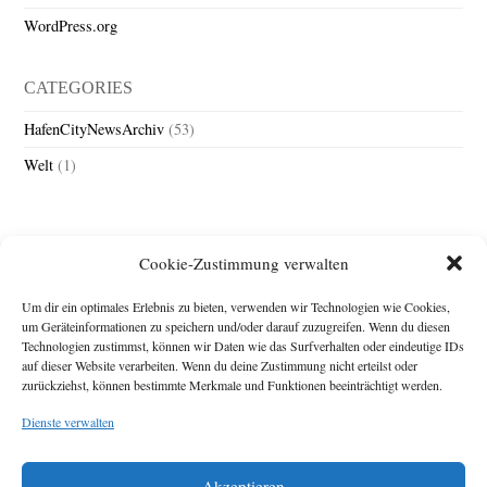
WordPress.org
CATEGORIES
HafenCityNewsArchiv
(53)
Welt
(1)
Cookie-Zustimmung verwalten
Um dir ein optimales Erlebnis zu bieten, verwenden wir Technologien wie Cookies,
um Geräteinformationen zu speichern und/oder darauf zuzugreifen. Wenn du diesen
Technologien zustimmst, können wir Daten wie das Surfverhalten oder eindeutige IDs
Impressum
auf dieser Website verarbeiten. Wenn du deine Zustimmung nicht erteilst oder
zurückziehst, können bestimmte Merkmale und Funktionen beeinträchtigt werden.
Michael Baden,
Schwensholz 4,
Dienste verwalten
24376 Hasselberg
Disclaimer
Diese Webseite stellt
Akzeptieren