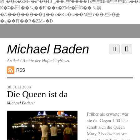
矁[��x�ZM~�n"��IB؃��!'����Тѕ��+��(m��I
K�ʭ�/|��ϐܢ��F[��x�ZMz�G�� %嬩
�/c��������[[��<�RI:�:c��MΎ��:z�졾
�ܢ��F[��R�ZM~�D
Scroll
down
to
Michael Baden
Scroll
Menu
content
down
to
Artikel / Archiv der HafenCityNews
content
RSS
30. JULI 2008
Die Queen ist da
Michael Baden
/
Früher als erwartet war
sie da. Gegen 1:00 Uhr
schob sich die Queen
Mary 2 beobachtet von