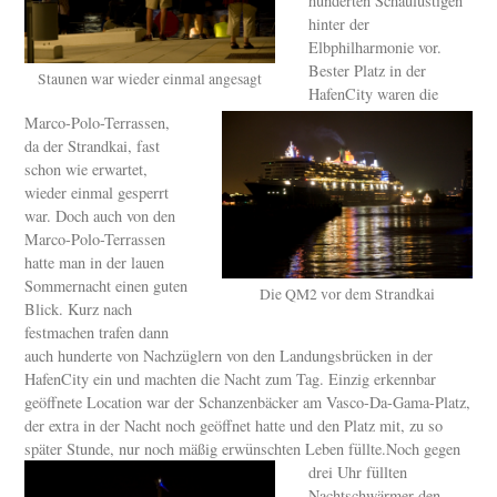
hunderten Schaulustigen
hinter der
Elbphilharmonie vor.
Bester Platz in der
Staunen war wieder einmal angesagt
HafenCity waren die
Marco-Polo-Terrassen,
da der Strandkai, fast
schon wie erwartet,
wieder einmal gesperrt
war. Doch auch von den
Marco-Polo-Terrassen
hatte man in der lauen
Sommernacht einen guten
Die QM2 vor dem Strandkai
Blick. Kurz nach
festmachen trafen dann
auch hunderte von Nachzüglern von den Landungsbrücken in der
HafenCity ein und machten die Nacht zum Tag. Einzig erkennbar
geöffnete Location war der Schanzenbäcker am Vasco-Da-Gama-Platz,
der extra in der Nacht noch geöffnet hatte und den Platz mit, zu so
später Stunde, nur noch mäßig erwünschten Leben füllte.
Noch gegen
drei Uhr füllten
Nachtschwärmer den