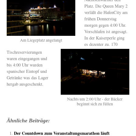
Platz. Die Queen Mary 2
verläßt die HafenCity am
frühen Donnerstag
morgen gegen 4:00 Uhr.
Vorschlafen ist angesagt.
In der Kaiserperle ging
Am Liegeplatz angelangt
es dezenter zu. 170
Tischreservierungen
waren eingegangen und
bis 4:00 Uhr wurden
spanischer Eintopf und
Getränke was das Lager
hergab ausgeschenkt.
Nachts um 2:00 Uhr - der Bäcker
beginnt sich zu füllen
Ähnliche Beiträge:
Der Countdown zum Veranstaltungsmarathon läuft