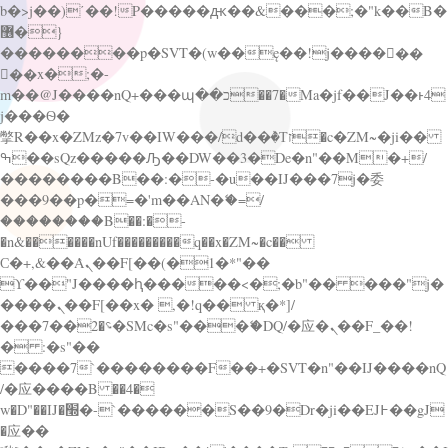
b�>j��)΄��!P�����ԫ��&���;�"k��B�
޶�}
��������p�SVT�(w��ę��!j������
��x�;�-
m��@J����nQ+���պ��כ��7�Ma�jf��J��ͱ4
j���Ѳ�
撆R��x�ZMz�7v��IW���/d��ٞ�Тז�c�ZM~�ji��
ߒ��sQz�����Ԡ��DW��3�De�n"��M�+/
��������B��:�-�u��IJ���7j�委
���9��p�=�'m��AN�ޭ�=/
��������B��:�-
�n&������nUf���������q��x�ZM~�
c��
Ϲ�+,&��Ὰܢ��F[��(�1�*"��
ϒ��"J����ԧ�����<�;�b"�� ���"j�
����ܢ��F[��x� ,�!q�� қ�*]/
���؝�2��7�SMc�s"���ޭ�DQ/�应�ܢ��F_��!
� :�s"��
����7`��������F��+�SVT�n"��IJ����nQ
/�应����B ��4�
w�D"��IJ�׭�-`������S��9�Dr�ji��EJ߅��gJ
�应��