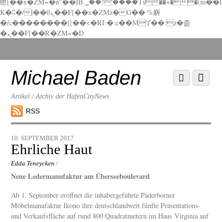
矁[��x�ZM~�n"��IB؃��!'����Тѕ��+��(m��I
K�ʭ�/|��ϐܢ��F[��x�ZMz�G�� %嬩
�/c��������[[��<�RI:�:c��MΎ��:z�졾
�ܢ��F[��R�ZM~�D
Scroll
down
to
Michael Baden
Scroll
Menu
content
down
to
Artikel / Archiv der HafenCityNews
content
RSS
10. SEPTEMBER 2017
Ehrliche Haut
Edda Teneycken
/
Neue Ledermanufaktur am Überseeboulevard
Ab 1. September eröffnet die inhabergeführte Paderborner
Möbelmanufaktur Ikono ihre deutschlandweit fünfte Präsentations-
und Verkaufsfläche auf rund 800 Quadratmetern im Haus Virginia auf