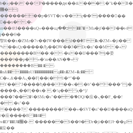
b�>j��)΄��!P�����ԫ��&���;�"k��B�
޶�}
��������p�SVT�(w��ę��!j������
��x�;�-
m��@J����nQ+���պ��כ��7�Ma�jf��J��ͱ4
j���Ѳ�
撆R��x�ZMz�7v��IW���/d��ٞ�Тז�c�ZM~�ji��
ߒ��sQz�����Ԡ��DW��3�De�n"��M�+/
��������B��:�-�u��IJ���7j�委
���9��p�=�'m��AN�ޭ�=/
��������B��:�-
�n&������nUf���������q��x�ZM~�
c��
Ϲ�+,&��Ὰܢ��F[��(�1�*"��
ϒ��"J����ԧ�����<�;�b"�� ���"j�
����ܢ��F[��x� ,�!q�� қ�*]/
���؝�2��7�SMc�s"���ޭ�DQ/�应�ܢ��F_��!
� :�s"��
����7`��������F��+�SVT�n"��IJ����nQ
/�应����B ��4�
w�D"��IJ�׭�-`������S��9�Dr�ji��EJ߅��gJ
�应��