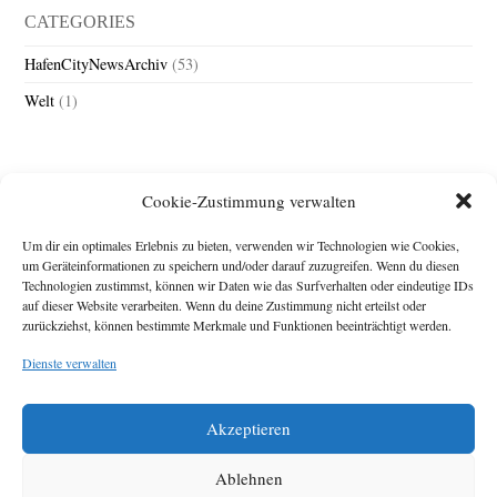
CATEGORIES
HafenCityNewsArchiv
(53)
Welt
(1)
Cookie-Zustimmung verwalten
Um dir ein optimales Erlebnis zu bieten, verwenden wir Technologien wie Cookies,
um Geräteinformationen zu speichern und/oder darauf zuzugreifen. Wenn du diesen
Technologien zustimmst, können wir Daten wie das Surfverhalten oder eindeutige IDs
Impressum
auf dieser Website verarbeiten. Wenn du deine Zustimmung nicht erteilst oder
zurückziehst, können bestimmte Merkmale und Funktionen beeinträchtigt werden.
Michael Baden,
Schwensholz 4,
Dienste verwalten
24376 Hasselberg
Disclaimer
Diese Webseite stellt
Akzeptieren
Inhalte der ersten
zehn Jahre der
HafenCity Zeitung
Ablehnen
zur Verfügung. Die