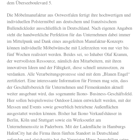
dem Überseeboulevard 5.
Die Möbelmanufaktur aus Ostwestfalen fertigt ihre hochwertigen und
individuellen Polstermöbel aus deutschem und französischem
Bullendickleder ausschließlich in Deutschland. Nach eigenen Angaben
steht die handwerkliche Perfektion für das Unternehmen dabei immer
im Mittelpunk und Dank eines ausgefeilten Manufaktur-Konzepts
können individuelle Möbelwünsche mit Lieferzeiten von nur vier bis
fünf Wochen realisiert werden. Beides sei, so Inhaber Olaf Kramm,
der wertvollsten Ressource, nämlich den Mitarbeitern, mit ihren
innovativen Ideen und der Fähigkeit, diese schnell umzusetzen, zu
verdanken. Alle Verarbeitungsprozesse sind mit dem „Blauen Engel“
zertifiziert. Eine interessante Information für Firmen mag sein, dass
der Geschäftsbereich für Unternehmen und Firmenkunden aktuell
weiter ausgebaut wird, das sogenannte Ikono- Business-Geschäftsfeld.
Hier sollen beispielsweise Outdoor-Linien entwickelt werden, mit der
Messen und Events sowie gewerblich betriebene Außenflächen
ausgestattet werden können. Bisher hat Ikono Verkaufshäuser in
Berlin, Köln und Stuttgart sowie ein Werksoutlet am
Unternehmenssitz in Paderborn. Mit der Ladenfläche in Hamburgs
HafenCity hat die Firma ihren fünften Standort in Deutschland
gefunden und gleichzeitig hat der Vermieter Hines Immobilien seine