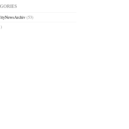
GORIES
ityNewsArchiv
(53)
1)