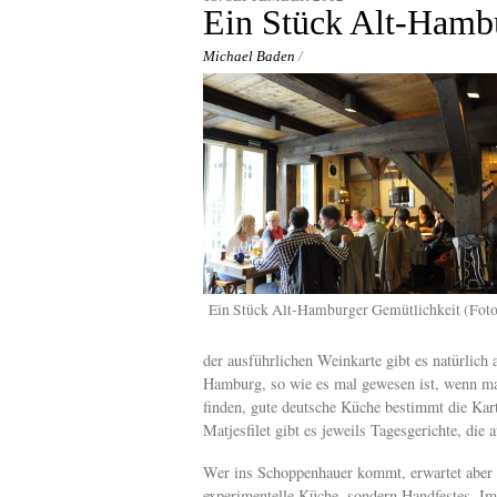
content
Ein Stück Alt-Hambu
Michael Baden
/
Ein Stück Alt-Hamburger Gemütlichkeit (Fot
der ausführlichen Weinkarte gibt es natürlic
Hamburg, so wie es mal gewesen ist, wenn man
finden, gute deutsche Küche bestimmt die Ka
Matjesfilet gibt es jeweils Tagesgerichte, die 
Wer ins Schoppenhauer kommt, erwartet aber 
experimentelle Küche, sondern Handfestes. Im