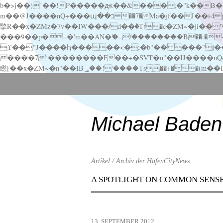
b�>j��)΄��!P�����ԫ��&���;�"k��B�޶�}��������p�SVT�(w��ę��!j������ ��x�;�-
m��@J����nQ+���պ��כ��7�Ma�jf��J��ͱ4j���Ѳ�
撆R��x�ZMz�7v��IW���/d��ٞ�Тז�c�ZM~�ji�� ߒ��sQz�����Ԡ��DW��3�De�n"��M�+/��������B��:�-�u��IJ���7j�委
���9��p�=�'m��AN�ޭ�=/��������B��:�-�n&�
ϒ��"J����ԧ�����<�;�b"�� ���"j�����ܢ��F[��x� ,�!q�� қ�*]/���؝�2��7�SMc�s"���ޭ�DQ/�应�ܢ��F_
����7`��������F��+�SVT�n"��IJ����nQ/�应����B ��4� w�D"��IJ�׭�-
Scroll
down
to
content
Michael Baden
Artikel / Archiv der HafenCityNews
A SPOTLIGHT ON COMMON SENS
Menu
Scroll
down
to
13. SEPTEMBER 2012