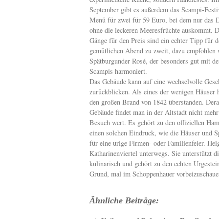
September gibt es außerdem das Scampi-Festiv
Menü für zwei für 59 Euro, bei dem nur das D
ohne die leckeren Meeresfrüchte auskommt. D
Gänge für den Preis sind ein echter Tipp für 
gemütlichen Abend zu zweit, dazu empfohlen 
Spätburgunder Rosé, der besonders gut mit de
Scampis harmoniert.
Das Gebäude kann auf eine wechselvolle Gesc
zurückblicken. Als eines der wenigen Häuser h
den großen Brand von 1842 überstanden. Derar
Gebäude findet man in der Altstadt nicht mehr
Besuch wert. Es gehört zu den offiziellen H
einen solchen Eindruck, wie die Häuser und S
für eine urige Firmen- oder Familienfeier. He
Katharinenviertel unterwegs. Sie unterstützt d
kulinarisch und gehört zu den echten Urgestein
Grund, mal im Schoppenhauer vorbeizuschaue
Ähnliche Beiträge: