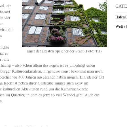
al, ein
CATE
essert
HafenC
ie vier
den
Welt
(
wird ein
n
hichte
Einer der ältesten Speicher der Stadt (Foto: TH)
at es
t alte
 häufig – also schon allein deswegen ist es unbedingt einen
amburger Kulturdenkmälern, nirgendwo sonst bekommt man noch
peicher vor 400 Jahren ausgesehen haben mögen. Ein idealer Ort
lga Koch ist neben ihrer Gaststube immer auch aktiv im
ie kulturellen Aktivitäten rund um die Katharinenkirche
en im Quartier, in dem es jetzt so viel Wandel gibt. Auch ein
n.