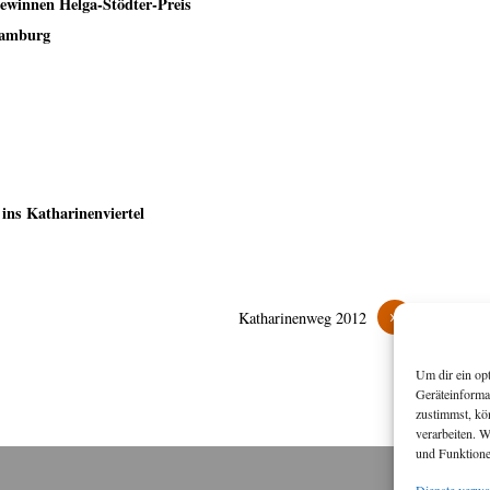
ewinnen Helga-Stödter-Preis
Hamburg
ins Katharinenviertel
»
Katharinenweg 2012
Um dir ein op
Geräteinforma
zustimmst, kö
verarbeiten. 
und Funktione
Dienste verwa