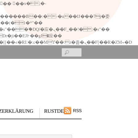
矁[��x�ZM~�n"��IB؃��!'����Тѕ��+��(m��IK�ʭ�/|��ϐܢ��F[��x�ZMz�G�� %嬩�/c��������[[��<�RI:�:c��MΎ��:z�졾�ܢ��F[��R�ZM~�D
Search
ZERKLÄRUNG
RUSTDESK
RSS