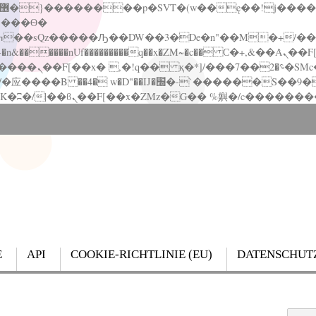
�����nUf���������q��x�ZM~�
c�� Ϲ�+,&��Ὰܢ��F[��(�1�*"��
��!� :�s"��
`������S��9�Dr�ji��EJ߅��gJ�应��
E
API
COOKIE-RICHTLINIE (EU)
DATENSCHUT
Search