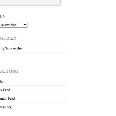
HIV
EGORIEN
ityNewsArchiv
WALTUNG
den
gs-Feed
ntar-Feed
ess.org