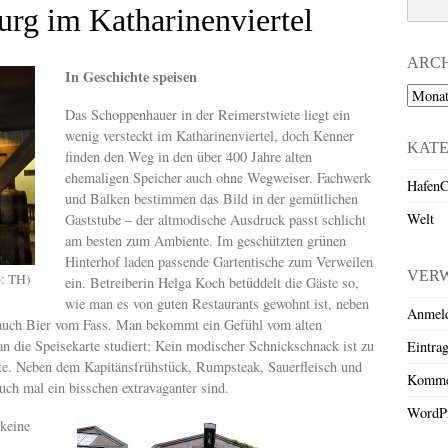
rg im Katharinenviertel
ARC
In Geschichte speisen
Archiv
Das Schoppenhauer in der Reimerstwiete liegt ein
wenig versteckt im Katharinenviertel, doch Kenner
KAT
finden den Weg in den über 400 Jahre alten
ehemaligen Speicher auch ohne Wegweiser. Fachwerk
HafenC
und Balken bestimmen das Bild in der gemütlichen
Welt
Gaststube – der altmodische Ausdruck passt schlicht
am besten zum Ambiente. Im geschützten grünen
Hinterhof laden passende Gartentische zum Verweilen
VER
o: TH)
ein. Betreiberin Helga Koch betüddelt die Gäste so,
wie man es von guten Restaurants gewohnt ist, neben
Anmel
h auch Bier vom Fass. Man bekommt ein Gefühl vom alten
 die Speisekarte studiert: Kein modischer Schnickschnack ist zu
Eintra
rte. Neben dem Kapitänsfrühstück, Rumpsteak, Sauerfleisch und
Komme
auch mal ein bisschen extravaganter sind.
WordPr
keine