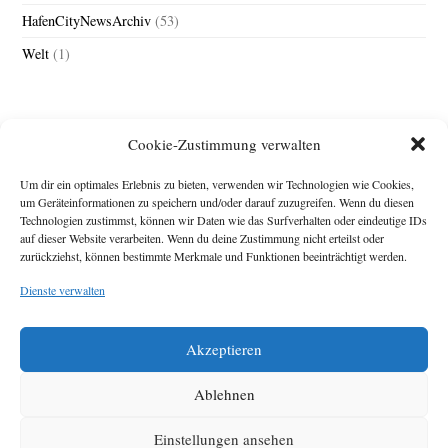
HafenCityNewsArchiv
(53)
Welt
(1)
Cookie-Zustimmung verwalten
Um dir ein optimales Erlebnis zu bieten, verwenden wir Technologien wie Cookies,
um Geräteinformationen zu speichern und/oder darauf zuzugreifen. Wenn du diesen
Technologien zustimmst, können wir Daten wie das Surfverhalten oder eindeutige IDs
Impressum
auf dieser Website verarbeiten. Wenn du deine Zustimmung nicht erteilst oder
zurückziehst, können bestimmte Merkmale und Funktionen beeinträchtigt werden.
Michael Baden,
Schwensholz 4,
Dienste verwalten
24376 Hasselberg
Disclaimer
Diese Webseite stellt
Akzeptieren
Inhalte der ersten
zehn Jahre der
HafenCity Zeitung
Ablehnen
zur Verfügung. Die
aktuelle Version ist
Einstellungen ansehen
unter
Hafencity