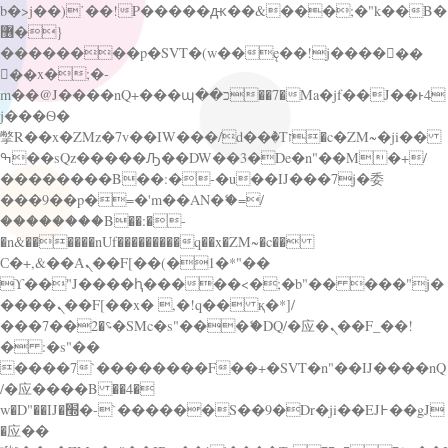
b�>j��)΄��!P�����ԫ��&���;�"k��B�
޶�}
��������p�SVT�(w��ę��!j������
��x�;�-
m��@J����nQ+���պ��כ��7�Ma�jf��J��ͱ4
j���Ѳ�
撆R��x�ZMz�7v��IW���/d��ٞ�Тז�c�ZM~�ji��
ߒ��sQz�����Ԡ��DW��3�De�n"��M�+/
��������B��:�-�u��IJ���7j�委
���9��p�=�'m��AN�ޭ�=/
��������B��:�-
�n&������nUf���������q��x�ZM~�
c��
Ϲ�+,&��Ὰܢ��F[��(�1�*"��
ϒ��"J����ԧ�����<�;�b"�� ���"j�
����ܢ��F[��x� ,�!q�� қ�*]/
���؝�2��7�SMc�s"���ޭ�DQ/�应�ܢ��F_��!
� :�s"��
����7`��������F��+�SVT�n"��IJ����nQ
/�应����B ��4�
w�D"��IJ�׭�-`������S��9�Dr�ji��EJ߅��gJ
�应��