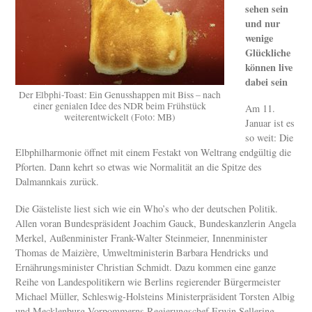
sehen sein
und nur
wenige
Glückliche
können live
dabei sein
Der Elbphi-Toast: Ein Genusshappen mit Biss – nach
einer genialen Idee des NDR beim Frühstück
Am 11.
weiterentwickelt (Foto: MB)
Januar ist es
so weit: Die
Elbphilharmonie öffnet mit einem Festakt von Weltrang endgültig die
Pforten. Dann kehrt so etwas wie Normalität an die Spitze des
Dalmannkais zurück.
Die Gästeliste liest sich wie ein Who’s who der deutschen Politik.
Allen voran Bundespräsident Joachim Gauck, Bundeskanzlerin Angela
Merkel, Außenminister Frank-Walter Steinmeier, Innenminister
Thomas de Maizière, Umweltministerin Barbara Hendricks und
Ernährungsminister Christian Schmidt. Dazu kommen eine ganze
Reihe von Landespolitikern wie Berlins regierender Bürgermeister
Michael Müller, Schleswig-Holsteins Ministerpräsident Torsten Albig
und Mecklenburg-Vorpommerns Regierungschef Erwin Sellering.