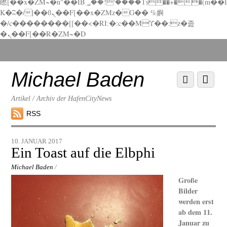
矁[��x�ZM~�n"��IB؃��!'����Тѕ��+��(m��I
K�ʭ�/|��ϐܢ��F[��x�ZMz�G�� %嬩
�/c��������[[��<�RI:�:c��MΎ��:z�졾
�ܢ��F[��R�ZM~�D
Scroll
down
to
Michael Baden
Scroll
Menu
content
down
to
Artikel / Archiv der HafenCityNews
content
RSS
10. JANUAR 2017
Ein Toast auf die Elbphi
Michael Baden
/
Große
Bilder
werden erst
ab dem 11.
Januar zu