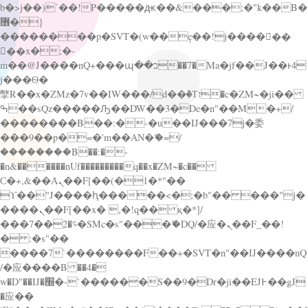
b�>j��)΄��!P�����ԫ��&���;�"k��B�
޶�}
��������p�SVT�(w��ę��!j������
��x�;�-
m��@J����nQ+���պ��כ��7�Ma�jf��J��ͱ4
j���Ѳ�
撆R��x�ZMz�7v��IW���/d��ٞ�Тז�c�ZM~�ji��
ߒ��sQz�����Ԡ��DW��3�De�n"��M�+/
��������B��:�-�u��IJ���7j�委
���9��p�=�'m��AN�ޭ�=/
��������B��:�-
�n&������nUf���������q��x�ZM~�
c��
Ϲ�+,&��Ὰܢ��F[��(�1�*"��
ϒ��"J����ԧ�����<�;�b"�� ���"j�
����ܢ��F[��x� ,�!q�� қ�*]/
���؝�2��7�SMc�s"���ޭ�DQ/�应�ܢ��F_��!
� :�s"��
����7`��������F��+�SVT�n"��IJ����nQ
/�应����B ��4�
w�D"��IJ�׭�-`������S��9�Dr�ji��EJ߅��gJ
�应��