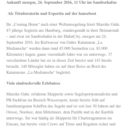
Ankunft morgen, 24. September 2016, 11 Uhr im Sandtorhafen
Als Törnberaterin und Expertin auf der hanseboot
Ihr „Coming Home“ nach einer Weltumsegelung feiert Mareike Guhr,
47-jährige Seglerin aus Hamburg, standesgemäß in ihrer Heimatstadt
– und zwar im Sandtorhafen in der HafenCity, morgen am 24.
September 2016. Im Kielwasser von Guhrs Katamaran „La
Medianoche“ werden dann rund 45.000 Seemeilen (ca. 83.000
Kilometer) liegen; ganze viereinhalb Jahre war sie unterwegs. 37
verschiedene Länder hat sie in dieser Zeit bereist und 143 Inseln
besucht, 140 Mitsegler haben sie auf ihrer Reise an Bord des
Katamarans „La Medianoche“ begleitet.
Viele eindrucksvolle Erlebnisse
Mareike Guhr, erfahrene Skipperin sowie Segelsportjournalistin und
PR-Fachfrau im Bereich Wassersport, lernte bereits früh auf
familieneigenen Schiffen das Segeln und ist seit fast 30 Jahren auf der
Ostsee, Nordsee, dem Mittelmeer, dem Pazifik und in der Karibik
unterwegs. Sie war häufig als Skipperin für Charteragenturen im
Einsatz, hat bereits viele Crews auf Törns und Regatten sicher und