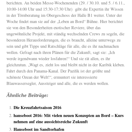
berichten. An beiden Messe-Wochenenden (29. / 30.10. und 5. / 6.11.,
10:00-14:00 Uhr und 15:30-17:30 Uhr) gibt die Expertin ihr Wissen
in der Törnberatung im Obergeschoss der Halle B1 weiter. Unter der
Woche findet man sie auf der „Leben an Bord“ Bühne. Hier berichtet
sie von den Besonderheiten exotischer Reviere, über das
ungewöhnliche Projekt, mit ständig wechselnden Crews zu segeln, die
besonderen Herausforderungen, die es braucht, alleine unterwegs zu
sein und gibt Tipps und Ratschläge für alle, die es ihr nachmachen
wollen. Gefragt nach ihren Plänen für die Zukunft, sagt sie: „Ich
werde irgendwann wieder losfahren!“ Und sie rät allen, es ihr
gleichzutun. „Wagt es, zieht los und bleibt nicht in der Karibik kleben.
Fahrt durch den Panama-Kanal. Der Pazifik ist der größte und
schönste Ozean der Welt!“, ermuntert sie interessierte
Blauwassersegler, Aussteiger und alle, die es werden wollen.
Ähnliche Beiträge:
Die Kreuzfahrtsaison 2016
hanseboot 2016: Mit vielen neuen Konzepten an Bord – Kurs
nehmen auf eine aussichtsreiche Zukunft
Hanseboot im Sandtorhafen