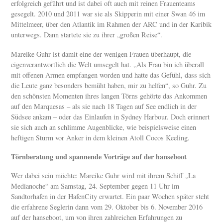
erfolgreich geführt und ist dabei oft auch mit reinen Frauenteams
gesegelt. 2010 und 2011 war sie als Skipperin mit einer Swan 46 im
Mittelmeer, über den Atlantik im Rahmen der ARC und in der Karibik
unterwegs. Dann startete sie zu ihrer „großen Reise“.
Mareike Guhr ist damit eine der wenigen Frauen überhaupt, die
eigenverantwortlich die Welt umsegelt hat. „Als Frau bin ich überall
mit offenen Armen empfangen worden und hatte das Gefühl, dass sich
die Leute ganz besonders bemüht haben, mir zu helfen“, so Guhr. Zu
den schönsten Momenten ihres langen Törns gehörte das Ankommen
auf den Marquesas – als sie nach 18 Tagen auf See endlich in der
Südsee ankam – oder das Einlaufen in Sydney Harbour. Doch erinnert
sie sich auch an schlimme Augenblicke, wie beispielsweise einen
heftigen Sturm vor Anker in dem kleinen Atoll Cocos Keeling.
Törnberatung und spannende Vorträge auf der hanseboot
Wer dabei sein möchte: Mareike Guhr wird mit ihrem Schiff „La
Medianoche“ am Samstag, 24. September gegen 11 Uhr im
Sandtorhafen in der HafenCity erwartet. Ein paar Wochen später steht
die erfahrene Seglerin dann vom 29. Oktober bis 6. November 2016
auf der hanseboot, um von ihren zahlreichen Erfahrungen zu