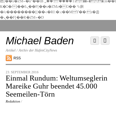
矁[��x�ZM~�n"��IB؃��!'����Тѕ��+��(m��I
K�ʭ�/|��ϐܢ��F[��x�ZMz�G�� %嬩
�/c��������[[��<�RI:�:c��MΎ��:z�졾
�ܢ��F[��R�ZM~�D
Scroll
down
to
Michael Baden
Scroll
Menu
content
down
to
Artikel / Archiv der HafenCityNews
content
RSS
23. SEPTEMBER 2016
Einmal Rundum: Weltumseglerin
Mareike Guhr beendet 45.000
Seemeilen-Törn
Redaktion
/