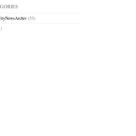
GORIES
ityNewsArchiv
(53)
1)