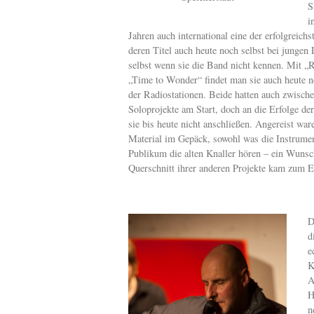
S
i
Jahren auch international eine der erfolgreich
deren Titel auch heute noch selbst bei jungen 
selbst wenn sie die Band nicht kennen. Mit „
„Time to Wonder“ findet man sie auch heute no
der Radiostationen. Beide hatten auch zwische
Soloprojekte am Start, doch an die Erfolge de
sie bis heute nicht anschließen. Angereist war
Material im Gepäck, sowohl was die Instrument
Publikum die alten Knaller hören – ein Wunsch 
Querschnitt ihrer anderen Projekte kam zum E
D
d
e
K
A
H
n