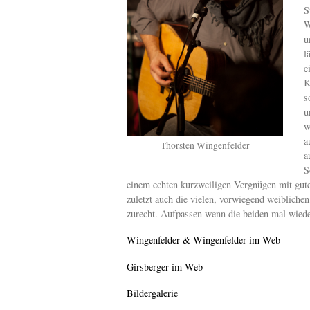
S
W
u
l
e
K
s
u
w
a
Thorsten Wingenfelder
a
S
einem echten kurzweiligen Vergnügen mit gut
zuletzt auch die vielen, vorwiegend weiblichen
zurecht. Aufpassen wenn die beiden mal wieder
Wingenfelder & Wingenfelder im Web
Girsberger im Web
Bildergalerie