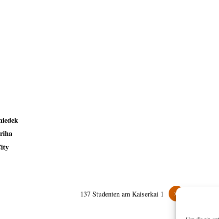
hiedek
ariha
ity
»
137 Studenten am Kaiserkai 1
Um dir ein op