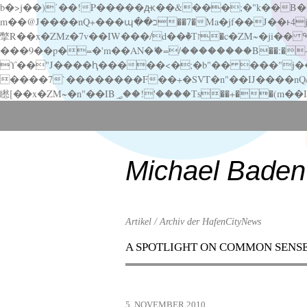
b�>j��)΄��!P�����ԫ��&���;�"k��B�޶�}��������p�SVT�(w��ę��!j������ ��x�;�-
m��@J����nQ+���պ��כ��7�Ma�jf��J��ͱ4j���Ѳ�
撆R��x�ZMz�7v��IW���/d��ٞ�Тז�c�ZM~�ji�� ߒ��sQz�����Ԡ��DW��3�De�n"��M�+/��������B��:�-�u��IJ���7j�委
���9��p�=�'m��AN�ޭ�=/��������B��:�-�n&�
ϒ��"J����ԧ�����<�;�b"�� ���"j�����ܢ��F[��x� ,�!q�� қ�*]/���؝�2��7�SMc�s"���ޭ�DQ/�应�ܢ��F_
����7`��������F��+�SVT�n"��IJ����nQ/�应����B ��4� w�D"��IJ�׭�-
Scroll
down
to
content
Michael Baden
Artikel / Archiv der HafenCityNews
A SPOTLIGHT ON COMMON SENS
Menu
Scroll
down
to
5. NOVEMBER 2010