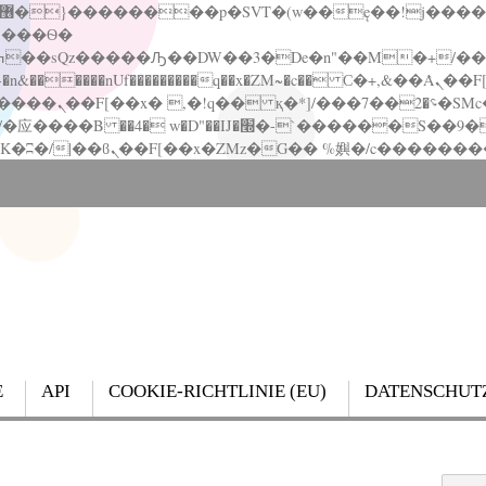
�����nUf���������q��x�ZM~�
c�� Ϲ�+,&��Ὰܢ��F[��(�1�*"��
��!� :�s"��
`������S��9�Dr�ji��EJ߅��gJ�应��
E
API
COOKIE-RICHTLINIE (EU)
DATENSCHUT
Search