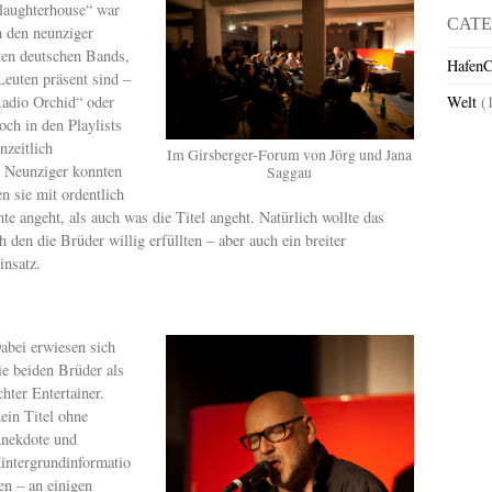
laughterhouse“ war
CATE
n den neunziger
sten deutschen Bands,
HafenC
Leuten präsent sind –
Radio Orchid“ oder
Welt
(
ch in den Playlists
nzeitlich
Im Girsberger-Forum von Jörg und Jana
r Neunziger konnten
Saggau
en sie mit ordentlich
e angeht, als auch was die Titel angeht. Natürlich wollte das
den die Brüder willig erfüllten – aber auch ein breiter
insatz.
abei erwiesen sich
ie beiden Brüder als
chter Entertainer.
ein Titel ohne
nekdote und
intergrundinformatio
en – an einigen