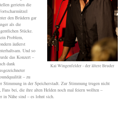
tellen gerieten die
ortscharmützel
nter den Brüdern gar
änger als die
igentlichen Stücke.
ein Problem,
ondern äußerst
nterhaltsam. Und so
urde das Konzert –
uch dank
Kai Wingenfelder - der ältere Bruder
usgezeichneter
oundqualität – zu
er Stimmung in der Speicherstadt. Zur Stimmung trugen nicht
, Fans bei, die ihre alten Helden noch mal feiern wollten –
 in Nähe sind – es lohnt sich.