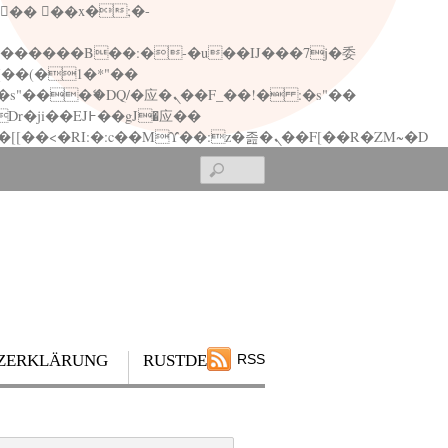
矁[��x�ZM~�n"��IB؃��!'����Тѕ��+��(m��IK�ʭ�/|��ϐܢ��F[��x�ZMz�G�� %嬩�/c��������[[��<�RI:�:c��MΎ��:z�졾�ܢ��F[��R�ZM~�D
Search
ZERKLÄRUNG
RUSTDESK
RSS