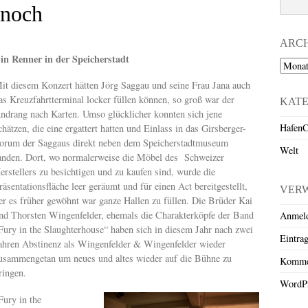
 noch
ARC
in Renner in der Speicherstadt
Archiv
it diesem Konzert hätten Jörg Saggau und seine Frau Jana auch
as Kreuzfahrtterminal locker füllen können, so groß war der
KAT
ndrang nach Karten. Umso glücklicher konnten sich jene
HafenC
chätzen, die eine ergattert hatten und Einlass in das Girsberger-
orum der Saggaus direkt neben dem Speicherstadtmuseum
Welt
anden. Dort, wo normalerweise die Möbel des Schweizer
erstellers zu besichtigen und zu kaufen sind, wurde die
räsentationsfläche leer geräumt und für einen Act bereitgestellt,
VER
er es früher gewöhnt war ganze Hallen zu füllen. Die Brüder Kai
nd Thorsten Wingenfelder, ehemals die Charakterköpfe der Band
Anmel
Fury in the Slaughterhouse“ haben sich in diesem Jahr nach zwei
Eintra
ahren Abstinenz als Wingenfelder & Wingenfelder wieder
usammengetan um neues und altes wieder auf die Bühne zu
Komme
ringen.
WordPr
Fury in the