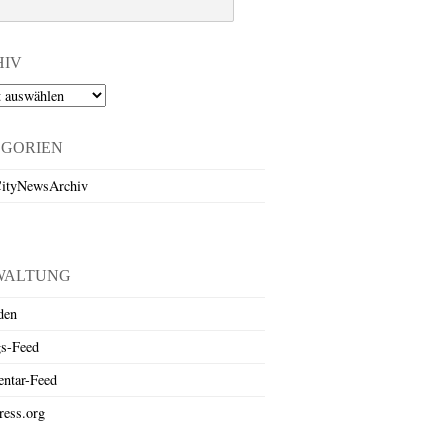
HIV
EGORIEN
ityNewsArchiv
WALTUNG
den
gs-Feed
ntar-Feed
ess.org