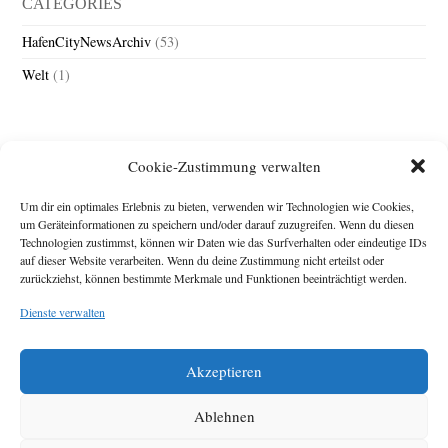
CATEGORIES
HafenCityNewsArchiv
(53)
Welt
(1)
Cookie-Zustimmung verwalten
Um dir ein optimales Erlebnis zu bieten, verwenden wir Technologien wie Cookies,
um Geräteinformationen zu speichern und/oder darauf zuzugreifen. Wenn du diesen
Technologien zustimmst, können wir Daten wie das Surfverhalten oder eindeutige IDs
Impressum
auf dieser Website verarbeiten. Wenn du deine Zustimmung nicht erteilst oder
zurückziehst, können bestimmte Merkmale und Funktionen beeinträchtigt werden.
Michael Baden,
Schwensholz 4,
Dienste verwalten
24376 Hasselberg
Disclaimer
Diese Webseite stellt
Akzeptieren
Inhalte der ersten
zehn Jahre der
HafenCity Zeitung
Ablehnen
zur Verfügung. Die