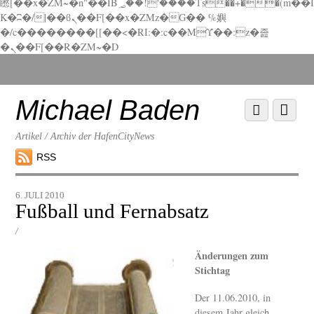
矁[��x�ZM~�n"��IB؃��!'����Тѕ��+��(m��I
K�ʭ�/|��ϐܢ��F[��x�ZMz�G�� %嬩
�/c��������[[��<�RI:�:c��MΎ��:z�졾
�ܢ��F[��R�ZM~�D
Scroll
down
to
Michael Baden
Scroll
Menu
content
down
to
Artikel / Archiv der HafenCityNews
content
RSS
6. JULI 2010
Fußball und Fernabsatz
/
Änderungen zum
Stichtag
Der 11.06.2010, in
diesem Jahr gleich