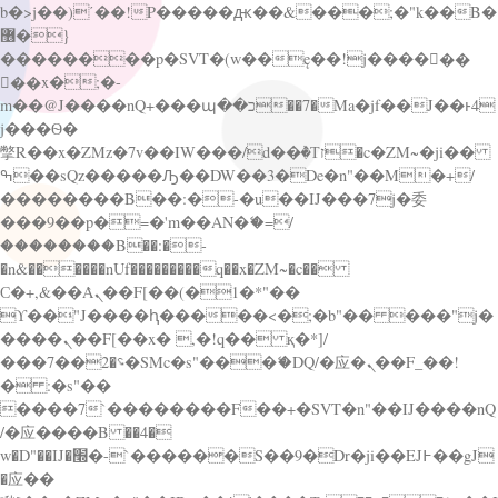
b�>j��)΄��!P�����ԫ��&���;�"k��B�
޶�}
��������p�SVT�(w��ę��!j������
��x�;�-
m��@J����nQ+���պ��כ��7�Ma�jf��J��ͱ4
j���Ѳ�
撆R��x�ZMz�7v��IW���/d��ٞ�Тז�c�ZM~�ji��
ߒ��sQz�����Ԡ��DW��3�De�n"��M�+/
��������B��:�-�u��IJ���7j�委
���9��p�=�'m��AN�ޭ�=/
��������B��:�-
�n&������nUf���������q��x�ZM~�
c��
Ϲ�+,&��Ὰܢ��F[��(�1�*"��
ϒ��"J����ԧ�����<�;�b"�� ���"j�
����ܢ��F[��x� ,�!q�� қ�*]/
���؝�2��7�SMc�s"���ޭ�DQ/�应�ܢ��F_��!
� :�s"��
����7`��������F��+�SVT�n"��IJ����nQ
/�应����B ��4�
w�D"��IJ�׭�-`������S��9�Dr�ji��EJ߅��gJ
�应��