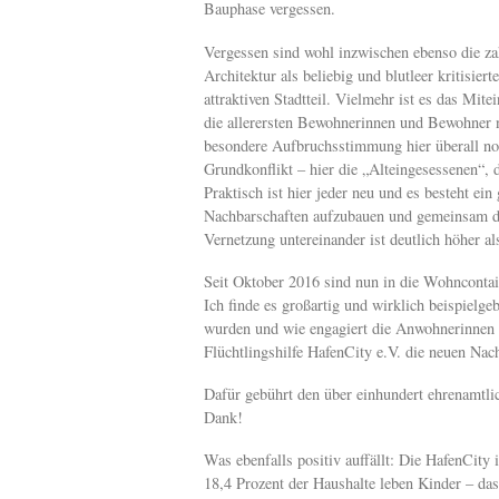
Bauphase vergessen.
Vergessen sind wohl inzwischen ebenso die zah
Architektur als beliebig und blutleer kritisier
attraktiven Stadtteil. Vielmehr ist es das Mi
die allerersten Bewohnerinnen und Bewohner nu
besondere Aufbruchsstimmung hier überall noc
Grundkonflikt – hier die „Alteingesessenen“, 
Praktisch ist hier jeder neu und es besteht ei
Nachbarschaften aufzubauen und gemeinsam den
Vernetzung untereinander ist deutlich höher als
Seit Oktober 2016 sind nun in die Wohncontain
Ich finde es großartig und wirklich beispielge
wurden und wie engagiert die Anwohnerinnen
Flüchtlingshilfe HafenCity e.V. die neuen Nach
Dafür gebührt den über einhundert ehrenamtlic
Dank!
Was ebenfalls positiv auffällt: Die HafenCity 
18,4 Prozent der Haushalte leben Kinder – da