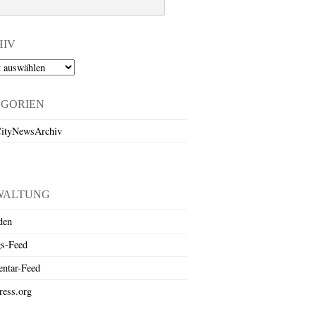
HIV
EGORIEN
ityNewsArchiv
WALTUNG
den
gs-Feed
ntar-Feed
ess.org