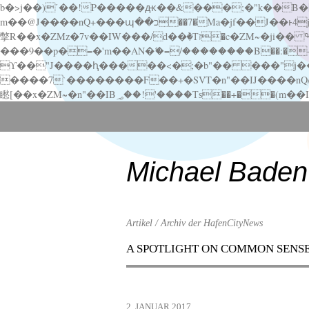
b�>j��)΄��!P�����ԫ��&���;�"k��B�޶�}��������p�SVT�(w��ę��!j������ ��x�;�-
m��@J����nQ+���պ��כ��7�Ma�jf��J��ͱ4j���Ѳ�
撆R��x�ZMz�7v��IW���/d��ٞ�Тז�c�ZM~�ji�� ߒ��sQz�����Ԡ��DW��3�De�n"��M�+/��������B��:�-�u��IJ���7j�委
���9��p�=�'m��AN�ޭ�=/��������B��:�-�n&�
ϒ��"J����ԧ�����<�;�b"�� ���"j�����ܢ��F[��x� ,�!q�� қ�*]/���؝�2��7�SMc�s"���ޭ�DQ/�应�ܢ��F_
����7`��������F��+�SVT�n"��IJ����nQ/�应����B ��4� w�D"��IJ�׭�-
Scroll
down
to
content
Michael Baden
Artikel / Archiv der HafenCityNews
A SPOTLIGHT ON COMMON SENS
Menu
Scroll
down
to
2. JANUAR 2017