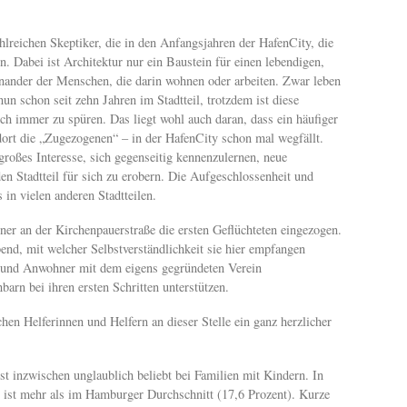
lreichen Skeptiker, die in den Anfangsjahren der HafenCity, die
ten. Dabei ist Architektur nur ein Baustein für einen lebendigen,
teinander der Menschen, die darin wohnen oder arbeiten. Zwar leben
n schon seit zehn Jahren im Stadtteil, trotzdem ist diese
h immer zu spüren. Das liegt wohl auch daran, dass ein häufiger
dort die „Zugezogenen“ – in der HafenCity schon mal wegfällt.
n großes Interesse, sich gegenseitig kennenzulernen, neue
 Stadtteil für sich zu erobern. Die Aufgeschlossenheit und
 in vielen anderen Stadtteilen.
er an der Kirchenpauerstraße die ersten Geflüchteten eingezogen.
bend, mit welcher Selbstverständlichkeit sie hier empfangen
 und Anwohner mit dem eigens gegründeten Verein
barn bei ihren ersten Schritten unterstützen.
hen Helferinnen und Helfern an dieser Stelle ein ganz herzlicher
ist inzwischen unglaublich beliebt bei Familien mit Kindern. In
s ist mehr als im Hamburger Durchschnitt (17,6 Prozent). Kurze