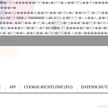
�����nUf���������q��x�ZM~�
c�� Ϲ�+,&��Ὰܢ��F[��(�1�*"��
��!� :�s"��
`������S��9�Dr�ji��EJ߅��gJ�应��
E
API
COOKIE-RICHTLINIE (EU)
DATENSCHUT
Search