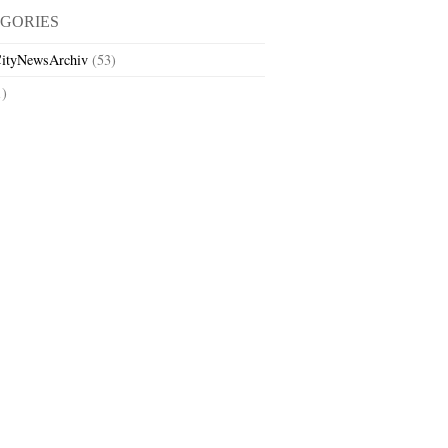
GORIES
ityNewsArchiv
(53)
1)