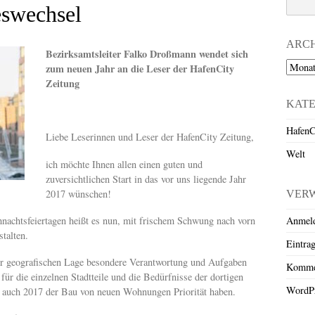
swechsel
ARC
Bezirksamtsleiter Falko Droßmann wendet sich
Archiv
zum neuen Jahr an die Leser der HafenCity
Zeitung
KAT
HafenC
Liebe Leserinnen und Leser der HafenCity Zeitung,
Welt
ich möchte Ihnen allen einen guten und
zuversichtlichen Start in das vor uns liegende Jahr
2017 wünschen!
VER
Anmel
hnachtsfeiertagen heißt es nun, mit frischem Schwung nach vorn
talten.
Eintra
r geografischen Lage besondere Verantwortung und Aufgaben
Komme
für die einzelnen Stadtteile und die Bedürfnisse der dortigen
WordPr
 auch 2017 der Bau von neuen Wohnungen Priorität haben.