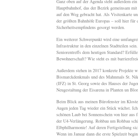
Ganz oben auf der Agenda steht außerdem e
Hauptbahnhof, das der Bezirk gemeinsam mit 
auf den Weg gebracht hat. Als Visitenkarte un
der größten Bahnhöfe Europas – soll hier für 
Sicherheitsempfindens gesorgt werden.
Ein weiterer Schwerpunkt wird eine umfangrei
Infrastruktur in den einzelnen Stadtteilen se
Seniorentreffs dem heutigen Standard? Erfülle
Bewohnerschaft? Wie steht es mit barrierefre
Außerdem stehen in 2017 konkrete Projekte wi
Bismarckdenkmals und des Mahnmals St. Nikol
(IFZ) in St. Georg sowie des Hauses der Juge
Neugestaltung der Eisarena in Planten un Blom
Beim Blick aus meinen Bürofenster im Kloster
Augen jeden Tag wieder ein Stück wächst. Ic
schönen Laub bei Sonnenschein von hier aus f
der U4-Verlängerung. Rohbau um Rohbau schäl
Elbphilharmonie! Auf deren Fertigstellung si
Wenn im Januar dann die erste Spielzeit begin