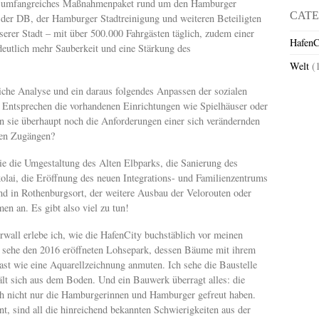
in umfangreiches Maßnahmenpaket rund um den Hamburger
CATE
der DB, der Hamburger Stadtreinigung und weiteren Beteiligten
serer Stadt – mit über 500.000 Fahrgästen täglich, zudem einer
HafenC
deutlich mehr Sauberkeit und eine Stärkung des
Welt
(
che Analyse und ein daraus folgendes Anpassen der sozialen
in. Entsprechen die vorhandenen Einrichtungen wie Spielhäuser oder
n sie überhaupt noch die Anforderungen einer sich verändernden
ien Zugängen?
e die Umgestaltung des Alten Elbparks, die Sanierung des
ai, die Eröffnung des neuen Integrations- und Familienzentrums
nd in Rothenburgsort, der weitere Ausbau der Velorouten oder
en an. Es gibt also viel zu tun!
wall erlebe ich, wie die HafenCity buchstäblich vor meinen
h sehe den 2016 eröffneten Lohsepark, dessen Bäume mit ihrem
ast wie eine Aquarellzeichnung anmuten. Ich sehe die Baustelle
t sich aus dem Boden. Und ein Bauwerk überragt alles: die
ch nicht nur die Hamburgerinnen und Hamburger gefreut haben.
nt, sind all die hinreichend bekannten Schwierigkeiten aus der