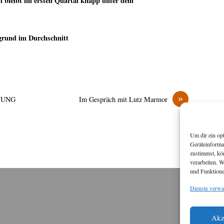
bleibt im ersten Quartal knapp unter dem
grund im Durchschnitt
»
NUNG
Im Gespräch mit Lutz Marmor
Um dir ein op
Geräteinforma
zustimmst, kö
verarbeiten. 
und Funktione
Dienste verwa
M
Diese
Akz