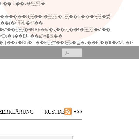
矁[��x�ZM~�n"��IB؃��!'����Тѕ��+��(m��IK�ʭ�/|��ϐܢ��F[��x�ZMz�G�� %嬩�/c��������[[��<�RI:�:c��MΎ��:z�졾�ܢ��F[��R�ZM~�D
Search
ZERKLÄRUNG
RUSTDESK
RSS