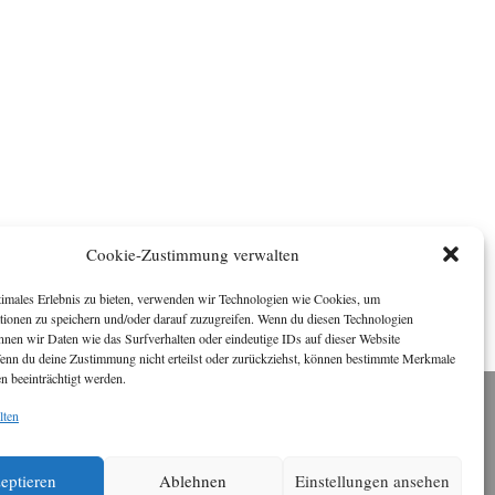
Cookie-Zustimmung verwalten
timales Erlebnis zu bieten, verwenden wir Technologien wie Cookies, um
tionen zu speichern und/oder darauf zuzugreifen. Wenn du diesen Technologien
nnen wir Daten wie das Surfverhalten oder eindeutige IDs auf dieser Website
Wenn du deine Zustimmung nicht erteilst oder zurückziehst, können bestimmte Merkmale
n beeinträchtigt werden.
lten
Impressum
ichael Baden, Schwensholz 4, 24376 Hasselberg
Disclaimer
 Webseite stellt Inhalte der ersten zehn Jahre der
eptieren
Ablehnen
Einstellungen ansehen