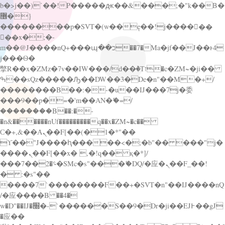
b�>j��)΄��!P�����ԫ��&���;�"k��B�
޶�}
��������p�SVT�(w��ę��!j������
��x�;�-
m��@J����nQ+���պ��כ��7�Ma�jf��J��ͱ4
j���Ѳ�
撆R��x�ZMz�7v��IW���/d��ٞ�Тז�c�ZM~�ji��
ߒ��sQz�����Ԡ��DW��3�De�n"��M�+/
��������B��:�-�u��IJ���7j�委
���9��p�=�'m��AN�ޭ�=/
��������B��:�-
�n&������nUf���������q��x�ZM~�
c��
Ϲ�+,&��Ὰܢ��F[��(�1�*"��
ϒ��"J����ԧ�����<�;�b"�� ���"j�
����ܢ��F[��x� ,�!q�� қ�*]/
���؝�2��7�SMc�s"���ޭ�DQ/�应�ܢ��F_��!
� :�s"��
����7`��������F��+�SVT�n"��IJ����nQ
/�应����B ��4�
w�D"��IJ�׭�-`������S��9�Dr�ji��EJ߅��gJ
�应��