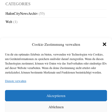
CATEGORIES
HafenCityNewsArchiv
(53)
Welt
(1)
Cookie-Zustimmung verwalten
Um dir ein optimales Erlebnis zu bieten, verwenden wir Technologien wie Cookies,
um Geräteinformationen zu speichern und/oder darauf zuzugreifen. Wenn du diesen
Technologien zustimmst, können wir Daten wie das Surfverhalten oder eindeutige IDs
Impressum
auf dieser Website verarbeiten. Wenn du deine Zustimmung nicht erteilst oder
zurückziehst, können bestimmte Merkmale und Funktionen beeinträchtigt werden.
Michael Baden,
Schwensholz 4,
Dienste verwalten
24376 Hasselberg
Disclaimer
Diese Webseite stellt
Akzeptieren
Inhalte der ersten
zehn Jahre der
HafenCity Zeitung
Ablehnen
zur Verfügung. Die