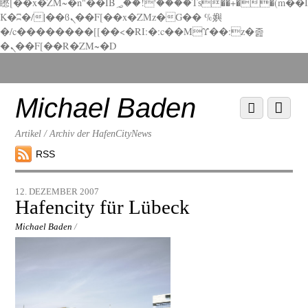
矁[��x�ZM~�n"��IB؃��!'����Тѕ��+��(m��I
K�ʭ�/|��ϐܢ��F[��x�ZMz�G�� %嬩
�/c��������[[��<�RI:�:c��MΎ��:z�졾
�ܢ��F[��R�ZM~�D
Scroll
down
to
Michael Baden
Scroll
Menu
content
down
to
Artikel / Archiv der HafenCityNews
content
RSS
12. DEZEMBER 2007
Hafencity für Lübeck
Michael Baden
/