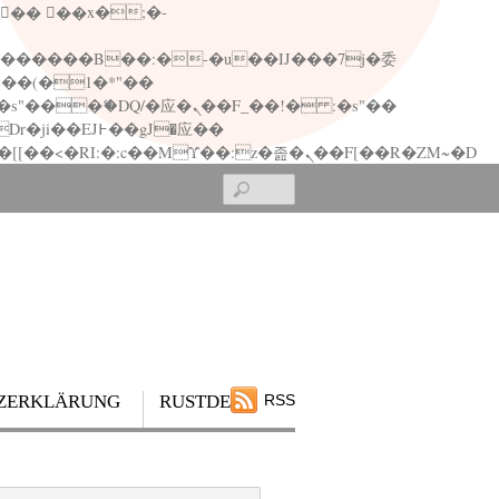
矁[��x�ZM~�n"��IB؃��!'����Тѕ��+��(m��IK�ʭ�/|��ϐܢ��F[��x�ZMz�G�� %嬩�/c��������[[��<�RI:�:c��MΎ��:z�졾�ܢ��F[��R�ZM~�D
Search
ZERKLÄRUNG
RUSTDESK
RSS