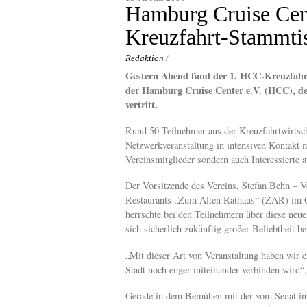
content
Hamburg Cruise Cente
Kreuzfahrt-Stammti
Redaktion
/
Gestern Abend fand der 1. HCC-Kreuzfahrt
der Hamburg Cruise Center e.V. (HCC), de
vertritt.
Rund 50 Teilnehmer aus der Kreuzfahrtwirtsc
Netzwerkveranstaltung in intensiven Kontakt m
Vereinsmitglieder sondern auch Interessierte
Der Vorsitzende des Vereins, Stefan Behn – 
Restaurants „Zum Alten Rathaus“ (ZAR) im Ge
herrschte bei den Teilnehmern über diese neue
sich sicherlich zukünftig großer Beliebtheit b
„Mit dieser Art von Veranstaltung haben wir e
Stadt noch enger miteinander verbinden wird“
Gerade in dem Bemühen mit der vom Senat init