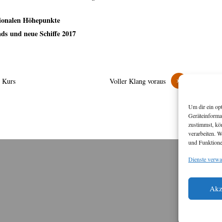
tionalen Höhepunkte
nds und neue Schiffe 2017
»
t Kurs
Voller Klang voraus
Um dir ein op
Geräteinforma
zustimmst, kö
verarbeiten. 
und Funktione
Dienste verwa
M
Diese
Akz