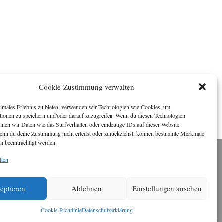
Cookie-Zustimmung verwalten
timales Erlebnis zu bieten, verwenden wir Technologien wie Cookies, um
tionen zu speichern und/oder darauf zuzugreifen. Wenn du diesen Technologien
nnen wir Daten wie das Surfverhalten oder eindeutige IDs auf dieser Website
Wenn du deine Zustimmung nicht erteilst oder zurückziehst, können bestimmte Merkmale
n beeinträchtigt werden.
lten
Impressum
ichael Baden, Schwensholz 4, 24376 Hasselberg
Disclaimer
 Webseite stellt Inhalte der ersten zehn Jahre der
eptieren
Ablehnen
Einstellungen ansehen
HafenCity Zeitung zur Verfügung. Die aktuelle
Version ist unter
Hafencity Zeitung
zu finden
Cookie-Richtlinie
Datenschutzerklärung