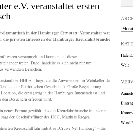
r e.V. veranstaltet ersten
sch
ARC
Archiv
-Stammtisch in der Hamburger City statt. Veranstalter war
r die privaten Interessen der Hamburger Kreuzfahrtbranche
KAT
HafenC
haft waren versammelt und konnten auf dieser
iteinander treten. Dabei handelte es sich nicht nur um
Welt
 aus verwandten Branchen.
Vorstand der HHLA – begrüßte die Anwesenden im Weinkeller des
VER
bäude der Patriotischen Gesellschaft. Große Begeisterung
 Location, die einzigartig in der Hamburger Innenstadt ist und
Anmel
ei den Besuchern erfreuen wird.
Eintra
in neues Format gewählt, das die Kreuzfahrtbranche in unserer
Komme
, sagt der Geschäftsführer des HCC, Matthias Rieger.
WordPr
iierten Kreuzschifffahrtinitiative „Cruise Net Hamburg“ – die