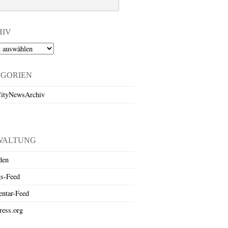
HIV
EGORIEN
ityNewsArchiv
WALTUNG
den
gs-Feed
ntar-Feed
ess.org