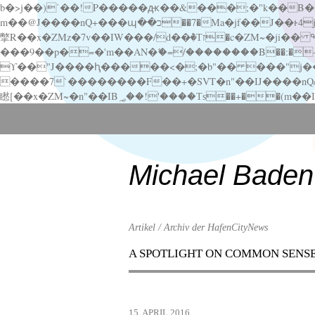
b�>j��)΄��!P�����ԫ��&���;�"k��B�޶�}��������p�SVT�(w��ę��!j������ ��x�;�-
m��@J����nQ+���պ��כ��7�Ma�jf��J��ͱ4j���Ѳ�
撆R��x�ZMz�7v��IW���/d��ٞ�Тז�c�ZM~�ji�� ߒ��sQz�����Ԡ��DW��3�De�n"��M�+/��������B��:�-�u��IJ���7j�委
���9��p�=�'m��AN�ޭ�=/��������B��:�-�n&�
ϒ��"J����ԧ�����<�;�b"�� ���"j�����ܢ��F[��x� ,�!q�� қ�*]/���؝�2��7�SMc�s"���ޭ�DQ/�应�ܢ��F_
����7`��������F��+�SVT�n"��IJ����nQ/�应����B ��4� w�D"��IJ�׭�-
Scroll
down
to
content
Michael Baden
Artikel / Archiv der HafenCityNews
A SPOTLIGHT ON COMMON SENS
Menu
Scroll
down
to
15. APRIL 2016