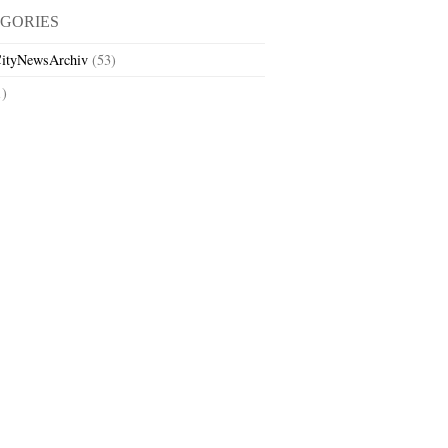
GORIES
ityNewsArchiv
(53)
1)