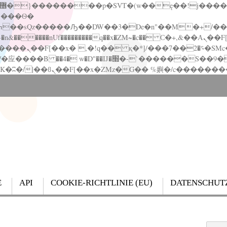
�����nUf���������q��x�ZM~�
c�� Ϲ�+,&��Ὰܢ��F[��(�1�*"��
��!� :�s"��
`������S��9�Dr�ji��EJ߅��gJ�应��
E
API
COOKIE-RICHTLINIE (EU)
DATENSCHUT
Search