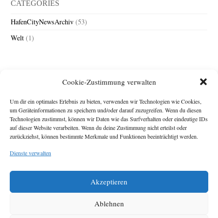
CATEGORIES
HafenCityNewsArchiv
(53)
Welt
(1)
Cookie-Zustimmung verwalten
Um dir ein optimales Erlebnis zu bieten, verwenden wir Technologien wie Cookies,
um Geräteinformationen zu speichern und/oder darauf zuzugreifen. Wenn du diesen
Technologien zustimmst, können wir Daten wie das Surfverhalten oder eindeutige IDs
Impressum
auf dieser Website verarbeiten. Wenn du deine Zustimmung nicht erteilst oder
zurückziehst, können bestimmte Merkmale und Funktionen beeinträchtigt werden.
Michael Baden,
Schwensholz 4,
Dienste verwalten
24376 Hasselberg
Disclaimer
Diese Webseite stellt
Akzeptieren
Inhalte der ersten
zehn Jahre der
HafenCity Zeitung
Ablehnen
zur Verfügung. Die