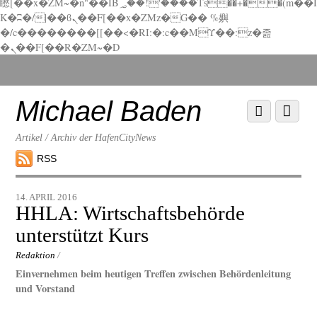
矁[��x�ZM~�n"��IB؃��!'����Тѕ��+��(m��I
K�ʭ�/|��ϐܢ��F[��x�ZMz�G�� %嬩
�/c��������[[��<�RI:�:c��MΎ��:z�졾
�ܢ��F[��R�ZM~�D
Scroll
down
to
Michael Baden
Scroll
Menu
content
down
to
Artikel / Archiv der HafenCityNews
content
RSS
14. APRIL 2016
HHLA: Wirtschaftsbehörde
unterstützt Kurs
Redaktion
/
Einvernehmen beim heutigen Treffen zwischen Behördenleitung
und Vorstand