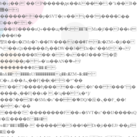
b�>j��)΄��!P�����ԫ��&���;�"k��B�
޶�}
��������p�SVT�(w��ę��!j������
��x�;�-
m��@J����nQ+���պ��כ��7�Ma�jf��J��ͱ4
j���Ѳ�
撆R��x�ZMz�7v��IW���/d��ٞ�Тז�c�ZM~�ji��
ߒ��sQz�����Ԡ��DW��3�De�n"��M�+/
��������B��:�-�u��IJ���7j�委
���9��p�=�'m��AN�ޭ�=/
��������B��:�-
�n&������nUf���������q��x�ZM~�
c��
Ϲ�+,&��Ὰܢ��F[��(�1�*"��
ϒ��"J����ԧ�����<�;�b"�� ���"j�
����ܢ��F[��x� ,�!q�� қ�*]/
���؝�2��7�SMc�s"���ޭ�DQ/�应�ܢ��F_��!
� :�s"��
����7`��������F��+�SVT�n"��IJ����nQ
/�应����B ��4�
w�D"��IJ�׭�-`������S��9�Dr�ji��EJ߅��gJ
�应��