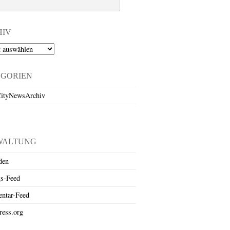
HIV
EGORIEN
ityNewsArchiv
WALTUNG
den
gs-Feed
ntar-Feed
ess.org