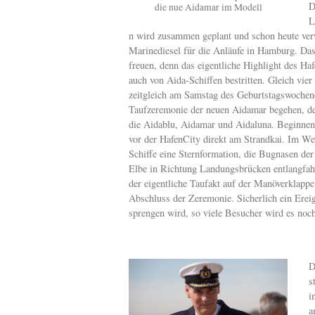
D
die nue Aidamar im Modell
L
n wird zusammen geplant und schon heute ver
Marinediesel für die Anläufe in Hamburg. Das
freuen, denn das eigentliche Highlight des Ha
auch von Aida-Schiffen bestritten. Gleich vier
zeitgleich am Samstag des Geburtstagswochen
Taufzeremonie der neuen Aidamar begehen, der
die Aidablu, Aidamar und Aidaluna. Beginnen
vor der HafenCity direkt am Strandkai. Im We
Schiffe eine Sternformation, die Bugnasen de
Elbe in Richtung Landungsbrücken entlangfahr
der eigentliche Taufakt auf der Manöverklappe
Abschluss der Zeremonie. Sicherlich ein Erei
sprengen wird, so viele Besucher wird es noc
D
s
i
a