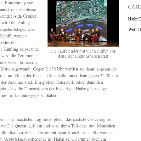
ie Einrichtung von
CATE
andstromanschlüsse
wendet Aida Cruises
HafenC
 wird die Anlieger
fengeburtstages wird
Welt
(
 Schiffe werden
endes die
 Täufling selbst und
Die Taufe findet mit vier Schiffen vor
 wird die Zeremonie
den Fischauktionshallen statt
ndebecken bilden die
r Mitte zugewandt. Gegen 21:30 Uhr werden sie dann langsam die
en, auf Höhe der Fischauktionshalle findet dann gegen 22:20 Uhr
 der Aidamar statt. Ein großes Feuerwerk bildet dann den
gnis, dass die Dimensionen der bisherigen Hafengeburtstage
h nie in Hamburg gegeben haben.
enn – am nächsten Tag findet gleich das nächste Großereignis
tatt: Die Queen läuft ein und wird ihren Teil dazu tun, Menschen
n die Stadt zu ziehen. Insgesamt neun Kreuzfahrtschiffe werden
m Geburtstagswochenende im Hafen sein, darunter auch ein