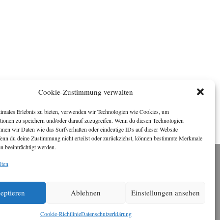
Cookie-Zustimmung verwalten
timales Erlebnis zu bieten, verwenden wir Technologien wie Cookies, um
tionen zu speichern und/oder darauf zuzugreifen. Wenn du diesen Technologien
nnen wir Daten wie das Surfverhalten oder eindeutige IDs auf dieser Website
Wenn du deine Zustimmung nicht erteilst oder zurückziehst, können bestimmte Merkmale
n beeinträchtigt werden.
lten
Impressum
ichael Baden, Schwensholz 4, 24376 Hasselberg
Disclaimer
 Webseite stellt Inhalte der ersten zehn Jahre der
eptieren
Ablehnen
Einstellungen ansehen
HafenCity Zeitung zur Verfügung. Die aktuelle
Version ist unter
Hafencity Zeitung
zu finden
Cookie-Richtlinie
Datenschutzerklärung