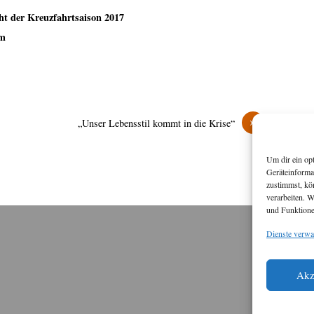
ht der Kreuzfahrtsaison 2017
om
»
„Unser Lebensstil kommt in die Krise“
Um dir ein op
Geräteinforma
zustimmst, kö
verarbeiten. 
und Funktione
Dienste verwa
M
Diese
Akz