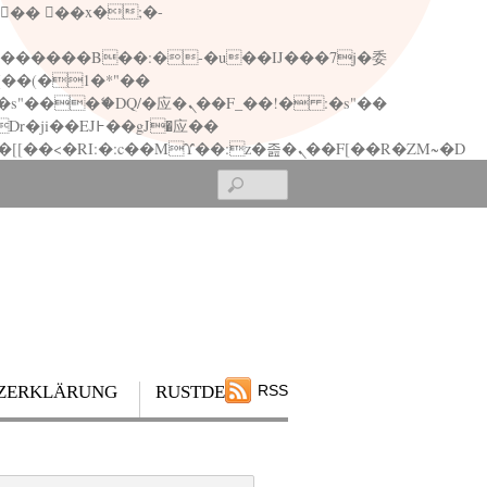
矁[��x�ZM~�n"��IB؃��!'����Тѕ��+��(m��IK�ʭ�/|��ϐܢ��F[��x�ZMz�G�� %嬩�/c��������[[��<�RI:�:c��MΎ��:z�졾�ܢ��F[��R�ZM~�D
Search
ZERKLÄRUNG
RUSTDESK
RSS