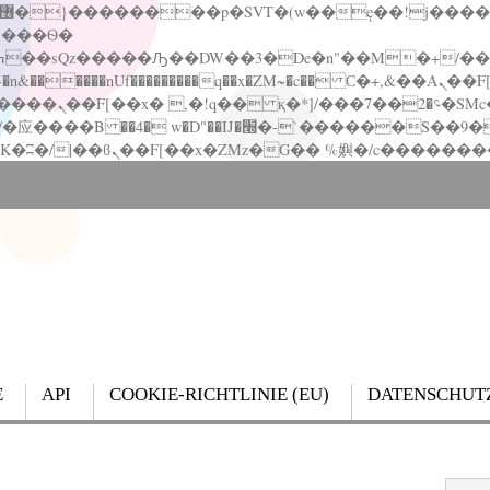
�����nUf���������q��x�ZM~�
c�� Ϲ�+,&��Ὰܢ��F[��(�1�*"��
��!� :�s"��
`������S��9�Dr�ji��EJ߅��gJ�应��
E
API
COOKIE-RICHTLINIE (EU)
DATENSCHUT
Search