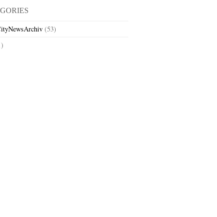
GORIES
ityNewsArchiv
(53)
1)