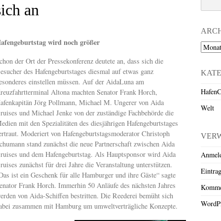
ich an
ARC
afengeburtstag wird noch größer
Archiv
chon der Ort der Pressekonferenz deutete an, dass sich die
esucher des Hafengeburtstages diesmal auf etwas ganz
KAT
esonderes einstellen müssen. Auf der AidaLuna am
HafenC
reuzfahrtterminal Altona machten Senator Frank Horch,
afenkapitän Jörg Pollmann, Michael M. Ungerer von Aida
Welt
ruises und Michael Jenke von der zuständige Fachbehörde die
edien mit den Spezialitäten des diesjährigen Hafengeburtstages
ertraut. Moderiert von Hafengeburtstagsmoderator Christoph
VER
chumann stand zunächst die neue Partnerschaft zwischen Aida
ruises und dem Hafengeburtstag. Als Hauptsponsor wird Aida
Anmel
ruises zunächst für drei Jahre die Veranstaltung unterstützen.
Eintra
Das ist ein Geschenk für alle Hamburger und ihre Gäste“ sagte
enator Frank Horch. Immerhin 50 Anläufe des nächsten Jahres
Komme
erden von Aida-Schiffen bestritten. Die Reederei bemüht sich
WordPr
abei zusammen mit Hamburg um umweltverträgliche Konzepte.