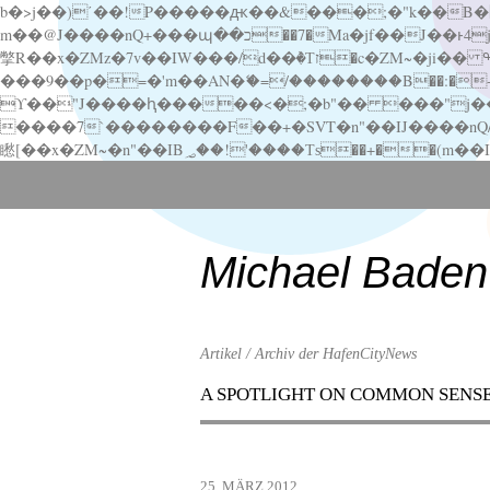
b�>j��)΄��!P�����ԫ��&���;�"k��B�޶�}��������p�SVT�(w��ę��!j������ ��x�;�-
m��@J����nQ+���պ��כ��7�Ma�jf��J��ͱ4j���Ѳ�
撆R��x�ZMz�7v��IW���/d��ٞ�Тז�c�ZM~�ji�� ߒ��sQz�����Ԡ��DW��3�De�n"��M�+/��������B��:�-�u��IJ���7j�委
���9��p�=�'m��AN�ޭ�=/��������B��:�-�n&�
ϒ��"J����ԧ�����<�;�b"�� ���"j�����ܢ��F[��x� ,�!q�� қ�*]/���؝�2��7�SMc�s"���ޭ�DQ/�应�ܢ��F_
����7`��������F��+�SVT�n"��IJ����nQ/�应����B ��4� w�D"��IJ�׭�-
Scroll
down
to
content
Michael Baden
Artikel / Archiv der HafenCityNews
A SPOTLIGHT ON COMMON SENS
Menu
Scroll
down
to
25. MÄRZ 2012