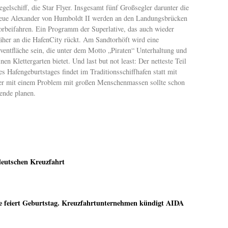
egelschiff, die Star Flyer. Insgesamt fünf Großsegler darunter die
eue Alexander von Humboldt II werden an den Landungsbrücken
orbeifahren. Ein Programm der Superlative, das auch wieder
äher an die HafenCity rückt. Am Sandtorhöft wird eine
ventfläche sein, die unter dem Motto „Piraten“ Unterhaltung und
inen Klettergarten bietet. Und last but not least: Der netteste Teil
es Hafengeburtstages findet im Traditionsschiffhafen statt mit
er mit einem Problem mit großen Menschenmassen sollte schon
ende planen.
deutschen Kreuzfahrt
te feiert Geburtstag. Kreuzfahrtunternehmen kündigt AIDA