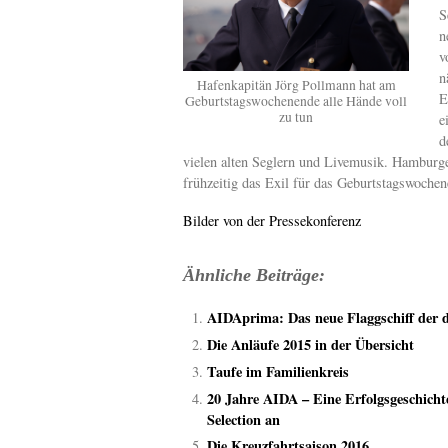
S
n
v
n
Hafenkapitän Jörg Pollmann hat am
E
Geburtstagswochenende alle Hände voll
zu tun
e
d
vielen alten Seglern und Livemusik. Hamburg
frühzeitig das Exil für das Geburtstagswochen
Bilder von der Pressekonferenz
Ähnliche Beiträge:
AIDAprima: Das neue Flaggschiff der 
Die Anläufe 2015 in der Übersicht
Taufe im Familienkreis
20 Jahre AIDA – Eine Erfolgsgeschich
Selection an
Die Kreuzfahrtsaison 2016