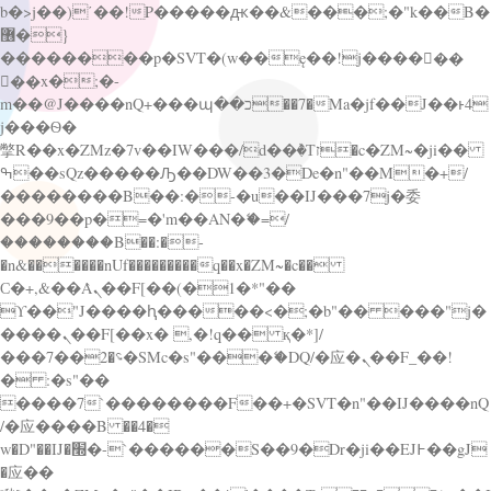
b�>j��)΄��!P�����ԫ��&���;�"k��B�
޶�}
��������p�SVT�(w��ę��!j������
��x�;�-
m��@J����nQ+���պ��כ��7�Ma�jf��J��ͱ4
j���Ѳ�
撆R��x�ZMz�7v��IW���/d��ٞ�Тז�c�ZM~�ji��
ߒ��sQz�����Ԡ��DW��3�De�n"��M�+/
��������B��:�-�u��IJ���7j�委
���9��p�=�'m��AN�ޭ�=/
��������B��:�-
�n&������nUf���������q��x�ZM~�
c��
Ϲ�+,&��Ὰܢ��F[��(�1�*"��
ϒ��"J����ԧ�����<�;�b"�� ���"j�
����ܢ��F[��x� ,�!q�� қ�*]/
���؝�2��7�SMc�s"���ޭ�DQ/�应�ܢ��F_��!
� :�s"��
����7`��������F��+�SVT�n"��IJ����nQ
/�应����B ��4�
w�D"��IJ�׭�-`������S��9�Dr�ji��EJ߅��gJ
�应��