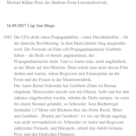
Michael Kühne-Preis des Harbour Front Literaturfestivals.
16.09.2017 Cap San Diego
Die UFA dreht einen Propagandafilm – einen Durchhaltefilm – für
die deutsche Bevölkerung, in dem Deutschlands Sieg ausgerufen
wird. Die Festrede im Film soll Propagandaminister Goebbels
halten – die Rede ist bereits angekommen, der
Propagandaminister nicht. Und so wartet man, nicht unglücklich,
in der Heide auf den Minister. Denn würde man nicht diesen Film
drehen und warten, wären Regisseur und Schauspieler an der
Front und die Frauen in der Munitionsfabrik.
Der Autor Bernd Schroeder hat Goebbels-Zitate im Roman
eingebaut. Historisches mischt sich mit Fiktion. Solle mal bei ihm
zuhause eingebrochen werden, würden die Diebe meinen, sie seien
bei einem Neonazi gelandet, so Schroeder. Sein Bücherregal
beinhaltet 1,5 Meter mit Büchern über das Dritte Reich, Hitler
und Goebbels. „Warten auf Goebbels“ ist wie ein Skript angelegt,
was nicht verwunderlich ist: Schroeder ist Autor und Regisseur
zahlreicher Fernseh- und Hörspiele, erhielt den Adolf-Grimme-
Preis und den Deutschen Filmpreis.