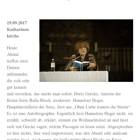
19.09.2017
Katharinen
kirche
Heute
Abend
treffen zwei
Damen
aufeinander,
die sich sehr
gut kennen
und verstehen, das merkt man sofort: Doris Gercke, Autorin der
Krimi-Serie Bella Block, moderiert. Hannelore Hoger,
Hauptdarstellerin der Serie, liest aus „Ohne Liebe trauern die Sterne“.
Es ist eine Autobiographie. Eigentlich liest Hannelore Hoger nicht, sie
erzählt, schweift ab, erklärt, stimmt ein Weihnachtslied an und lässt
sich von Gercke sagen, welche Passagen zu lesen seien. Abgesprochen
ist hier nichts, hier wird improvisiert, was den Abend sehr amüsant
werden lässt. Auch wenn der heißgeliebte Hund Flocki im Krieg