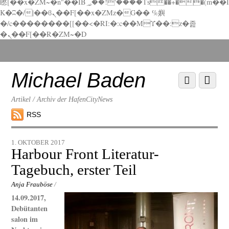
矁[��x�ZM~�n"��IB؃��!'����Тѕ��+��(m��I
K�ʭ�/|��ϐܢ��F[��x�ZMz�G�� %嬩
�/c��������[[��<�RI:�:c��MΎ��:z�졾
�ܢ��F[��R�ZM~�D
Scroll
down
to
Michael Baden
Scroll
Menu
content
down
to
Artikel / Archiv der HafenCityNews
content
RSS
1. OKTOBER 2017
Harbour Front Literatur-
Tagebuch, erster Teil
Anja Frauböse
/
14.09.2017,
Debütanten
salon im