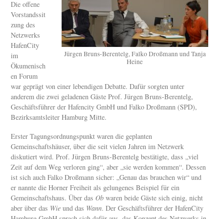
Die offene
Vorstandssit
zung des
Netzwerks
HafenCity
Jürgen Bruns-Berentelg, Falko Droßmann und Tanja
im
Heine
Ökumenisch
en Forum
war geprägt von einer lebendigen Debatte. Dafür sorgten unter
anderem die zwei geladenen Gäste Prof. Jürgen Bruns-Berentelg,
Geschäftsführer der Hafencity GmbH und Falko Droßmann (SPD),
Bezirksamtsleiter Hamburg Mitte.
Erster Tagungsordnungspunkt waren die geplanten
Gemeinschaftshäuser, über die seit vielen Jahren im Netzwerk
diskutiert wird. Prof. Jürgen Bruns-Berentelg bestätigte, dass „viel
Zeit auf dem Weg verloren ging“, aber „sie werden kommen“. Dessen
ist sich auch Falko Droßmann sicher: „Genau das brauchen wir“ und
er nannte die Horner Freiheit als gelungenes Beispiel für ein
Gemeinschaftshaus. Über das
Ob
waren beide Gäste sich einig, nicht
aber über das
Wie
und das
Wann
. Der Geschäftsführer der HafenCity
Hamburg GmbH sprach sich dafür aus, das Konzept des Netzwerks in