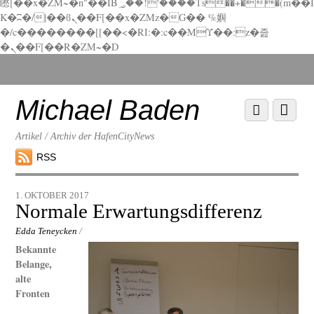
矁[��x�ZM~�n"��IB؃��!'����Тѕ��+��(m��I
K�ʭ�/|��ϐܢ��F[��x�ZMz�G�� %嬩
�/c��������[[��<�RI:�:c��MΎ��:z�졾
�ܢ��F[��R�ZM~�D
Scroll
down
to
Michael Baden
Scroll
Menu
content
down
to
Artikel / Archiv der HafenCityNews
content
RSS
1. OKTOBER 2017
Normale Erwartungsdifferenz
Edda Teneycken
/
Bekannte
Belange,
alte
Fronten