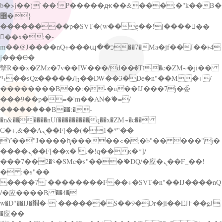
b�>j��)΄��!P�����ԫ��&���;�"k��B�
޶�}
��������p�SVT�(w��ę��!j������
��x�;�-
m��@J����nQ+���պ��כ��7�Ma�jf��J��ͱ4
j���Ѳ�
撆R��x�ZMz�7v��IW���/d��ٞ�Тז�c�ZM~�ji��
ߒ��sQz�����Ԡ��DW��3�De�n"��M�+/
��������B��:�-�u��IJ���7j�委
���9��p�=�'m��AN�ޭ�=/
��������B��:�-
�n&������nUf���������q��x�ZM~�
c��
Ϲ�+,&��Ὰܢ��F[��(�1�*"��
ϒ��"J����ԧ�����<�;�b"�� ���"j�
����ܢ��F[��x� ,�!q�� қ�*]/
���؝�2��7�SMc�s"���ޭ�DQ/�应�ܢ��F_��!
� :�s"��
����7`��������F��+�SVT�n"��IJ����nQ
/�应����B ��4�
w�D"��IJ�׭�-`������S��9�Dr�ji��EJ߅��gJ
�应��