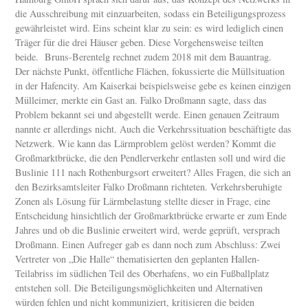
die Ausschreibung mit einzuarbeiten, sodass ein Beteiligungsprozess
gewährleistet wird. Eins scheint klar zu sein: es wird lediglich einen
Träger für die drei Häuser geben. Diese Vorgehensweise teilten
beide. Bruns-Berentelg rechnet zudem 2018 mit dem Bauantrag.
Der nächste Punkt, öffentliche Flächen, fokussierte die Müllsituation
in der Hafencity. Am Kaiserkai beispielsweise gebe es keinen einzigen
Mülleimer, merkte ein Gast an. Falko Droßmann sagte, dass das
Problem bekannt sei und abgestellt werde. Einen genauen Zeitraum
nannte er allerdings nicht. Auch die Verkehrssituation beschäftigte das
Netzwerk. Wie kann das Lärmproblem gelöst werden? Kommt die
Großmarktbrücke, die den Pendlerverkehr entlasten soll und wird die
Buslinie 111 nach Rothenburgsort erweitert? Alles Fragen, die sich an
den Bezirksamtsleiter Falko Droßmann richteten. Verkehrsberuhigte
Zonen als Lösung für Lärmbelastung stellte dieser in Frage, eine
Entscheidung hinsichtlich der Großmarktbrücke erwarte er zum Ende
Jahres und ob die Buslinie erweitert wird, werde geprüft, versprach
Droßmann. Einen Aufreger gab es dann noch zum Abschluss: Zwei
Vertreter von „Die Halle“ thematisierten den geplanten Hallen-
Teilabriss im südlichen Teil des Oberhafens, wo ein Fußballplatz
entstehen soll. Die Beteiligungsmöglichkeiten und Alternativen
würden fehlen und nicht kommuniziert, kritisieren die beiden