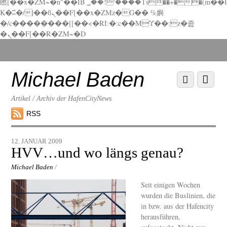
矁[��x�ZM~�n"��IB؃��!'����Тѕ��+��(m��I
K�ʭ�/|��ϐܢ��F[��x�ZMz�G�� %嬩
�/c��������[[��<�RI:�:c��MΎ��:z�졾
�ܢ��F[��R�ZM~�D
Scroll
down
to
Michael Baden
Scroll
Menu
content
down
to
Artikel / Archiv der HafenCityNews
content
RSS
12. JANUAR 2009
HVV…und wo längs genau?
Michael Baden
/
Seit einigen Wochen
wurden die Buslinien, die
in bzw. aus der Hafencity
herausführen,