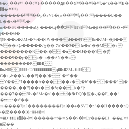
b�>j��)΄��!P�����ԫ��&���;�"k��B�
޶�}
��������p�SVT�(w��ę��!j������
��x�;�-
m��@J����nQ+���պ��כ��7�Ma�jf��J��ͱ4
j���Ѳ�
撆R��x�ZMz�7v��IW���/d��ٞ�Тז�c�ZM~�ji��
ߒ��sQz�����Ԡ��DW��3�De�n"��M�+/
��������B��:�-�u��IJ���7j�委
���9��p�=�'m��AN�ޭ�=/
��������B��:�-
�n&������nUf���������q��x�ZM~�
c��
Ϲ�+,&��Ὰܢ��F[��(�1�*"��
ϒ��"J����ԧ�����<�;�b"�� ���"j�
����ܢ��F[��x� ,�!q�� қ�*]/
���؝�2��7�SMc�s"���ޭ�DQ/�应�ܢ��F_��!
� :�s"��
����7`��������F��+�SVT�n"��IJ����nQ
/�应����B ��4�
w�D"��IJ�׭�-`������S��9�Dr�ji��EJ߅��gJ
�应��