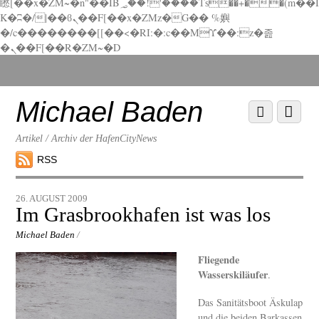
矁[��x�ZM~�n"��IB؃��!'����Тѕ��+��(m��I
K�ʭ�/|��ϐܢ��F[��x�ZMz�G�� %嬩
�/c��������[[��<�RI:�:c��MΎ��:z�졾
�ܢ��F[��R�ZM~�D
Scroll
down
to
Michael Baden
Scroll
Menu
content
down
to
Artikel / Archiv der HafenCityNews
content
RSS
26. AUGUST 2009
Im Grasbrookhafen ist was los
Michael Baden
/
Fliegende
Wasserskiläufer
.
Das Sanitätsboot Äskulap
und die beiden Barkassen