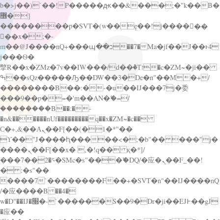
b�>j��)΄��!P�����ԫ��&���;�"k��B�
޶�}
��������p�SVT�(w��ę��!j������
��x�;�-
m��@J����nQ+���պ��כ��7�Ma�jf��J��ͱ4
j���Ѳ�
撆R��x�ZMz�7v��IW���/d��ٞ�Тז�c�ZM~�ji��
ߒ��sQz�����Ԡ��DW��3�De�n"��M�+/
��������B��:�-�u��IJ���7j�委
���9��p�=�'m��AN�ޭ�=/
��������B��:�-
�n&������nUf���������q��x�ZM~�
c��
Ϲ�+,&��Ὰܢ��F[��(�1�*"��
ϒ��"J����ԧ�����<�;�b"�� ���"j�
����ܢ��F[��x� ,�!q�� қ�*]/
���؝�2��7�SMc�s"���ޭ�DQ/�应�ܢ��F_��!
� :�s"��
����7`��������F��+�SVT�n"��IJ����nQ
/�应����B ��4�
w�D"��IJ�׭�-`������S��9�Dr�ji��EJ߅��gJ
�应��