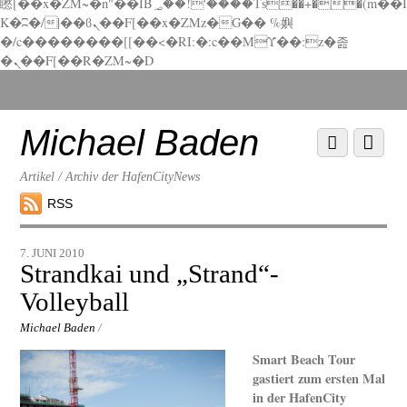
矁[��x�ZM~�n"��IB؃��!'����Тѕ��+��(m��I
K�ʭ�/|��ϐܢ��F[��x�ZMz�G�� %嬩
�/c��������[[��<�RI:�:c��MΎ��:z�졾
�ܢ��F[��R�ZM~�D
Scroll
down
to
Michael Baden
Scroll
Menu
content
down
to
Artikel / Archiv der HafenCityNews
content
RSS
7. JUNI 2010
Strandkai und „Strand“-
Volleyball
Michael Baden
/
Smart Beach Tour
gastiert zum ersten Mal
in der HafenCity