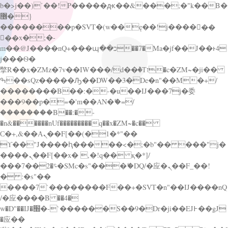
b�>j��)΄��!P�����ԫ��&���;�"k��B�
޶�}
��������p�SVT�(w��ę��!j������
��x�;�-
m��@J����nQ+���պ��כ��7�Ma�jf��J��ͱ4
j���Ѳ�
撆R��x�ZMz�7v��IW���/d��ٞ�Тז�c�ZM~�ji��
ߒ��sQz�����Ԡ��DW��3�De�n"��M�+/
��������B��:�-�u��IJ���7j�委
���9��p�=�'m��AN�ޭ�=/
��������B��:�-
�n&������nUf���������q��x�ZM~�
c��
Ϲ�+,&��Ὰܢ��F[��(�1�*"��
ϒ��"J����ԧ�����<�;�b"�� ���"j�
����ܢ��F[��x� ,�!q�� қ�*]/
���؝�2��7�SMc�s"���ޭ�DQ/�应�ܢ��F_��!
� :�s"��
����7`��������F��+�SVT�n"��IJ����nQ
/�应����B ��4�
w�D"��IJ�׭�-`������S��9�Dr�ji��EJ߅��gJ
�应��