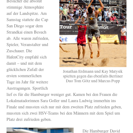
Besucher die absolut
stimmige Atmosphäre
auf der Landspitze. Am
Samstag stattete die Cap
San Diego sogar dem
Strandkai einen Besuch
ab. Alle waren zufrieden,
Spieler, Veranstalter und
Zuschauer. Die
HafenCity empfahl sich
damit – und mit dem
glücklichen Zufall der
Jonathan Erdmann und Kay Matysik
ersten sommerlichen
spielten gegen das ebenfalls Berliner
Duo Tom Götz und Marcus Popp
Tage im Jahr für weitere
Austragungen. Sportlich
lief es für die Hamburger weniger gut. Kamen bei den Frauen die
Lokalmatadorinnen Sara Goller und Laura Ludwig immerhin ins
Finale und mussten sich nur mit dem zweiten Platz zufrieden geben,
mussten sich zwei HSV-Teams bei den Männern mit dem Spiel um
Platz drei zufrieden geben.
Die Hamburger David