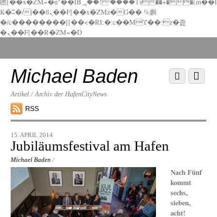
矁[��x�ZM~�n"��IB؃��!'����Тѕ��+��(m��I
K�ʭ�/|��ϐܢ��F[��x�ZMz�G�� %嬩
�/c��������[[��<�RI:�:c��MΎ��:z�졾
�ܢ��F[��R�ZM~�D
Scroll
down
to
Michael Baden
Scroll
Menu
content
down
to
Artikel / Archiv der HafenCityNews
content
RSS
15. APRIL 2014
Jubiläumsfestival am Hafen
Michael Baden
/
Nach Fünf
kommt
sechs,
sieben,
acht!