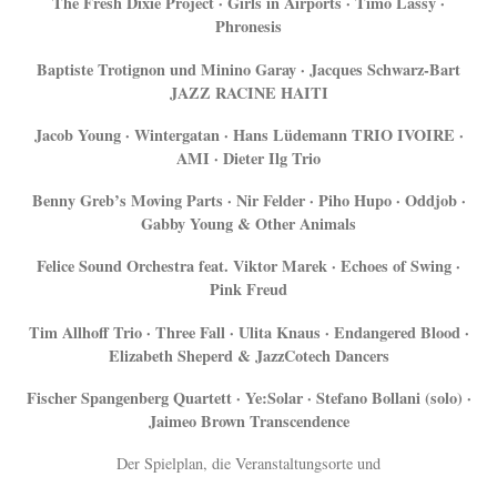
The Fresh Dixie Project · Girls in Airports · Timo Lassy ·
Phronesis
Baptiste Trotignon und Minino Garay · Jacques Schwarz-Bart
JAZZ RACINE HAITI
Jacob Young · Wintergatan · Hans Lüdemann TRIO IVOIRE ·
AMI · Dieter Ilg Trio
Benny Greb’s Moving Parts · Nir Felder · Piho Hupo · Oddjob ·
Gabby Young & Other Animals
Felice Sound Orchestra feat. Viktor Marek · Echoes of Swing ·
Pink Freud
Tim Allhoff Trio · Three Fall · Ulita Knaus · Endangered Blood ·
Elizabeth Sheperd & JazzCotech Dancers
Fischer Spangenberg Quartett · Ye:Solar · Stefano Bollani (solo) ·
Jaimeo Brown Transcendence
Der Spielplan, die Veranstaltungsorte und