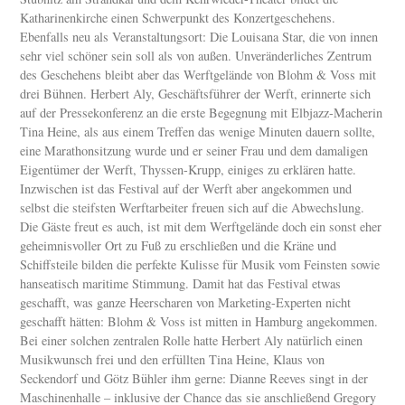
Katharinenkirche einen Schwerpunkt des Konzertgeschehens.
Ebenfalls neu als Veranstaltungsort: Die Louisana Star, die von innen
sehr viel schöner sein soll als von außen. Unveränderliches Zentrum
des Geschehens bleibt aber das Werftgelände von Blohm & Voss mit
drei Bühnen. Herbert Aly, Geschäftsführer der Werft, erinnerte sich
auf der Pressekonferenz an die erste Begegnung mit Elbjazz-Macherin
Tina Heine, als aus einem Treffen das wenige Minuten dauern sollte,
eine Marathonsitzung wurde und er seiner Frau und dem damaligen
Eigentümer der Werft, Thyssen-Krupp, einiges zu erklären hatte.
Inzwischen ist das Festival auf der Werft aber angekommen und
selbst die steifsten Werftarbeiter freuen sich auf die Abwechslung.
Die Gäste freut es auch, ist mit dem Werftgelände doch ein sonst eher
geheimnisvoller Ort zu Fuß zu erschließen und die Kräne und
Schiffsteile bilden die perfekte Kulisse für Musik vom Feinsten sowie
hanseatisch maritime Stimmung. Damit hat das Festival etwas
geschafft, was ganze Heerscharen von Marketing-Experten nicht
geschafft hätten: Blohm & Voss ist mitten in Hamburg angekommen.
Bei einer solchen zentralen Rolle hatte Herbert Aly natürlich einen
Musikwunsch frei und den erfüllten Tina Heine, Klaus von
Seckendorf und Götz Bühler ihm gerne: Dianne Reeves singt in der
Maschinenhalle – inklusive der Chance das sie anschließend Gregory