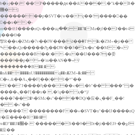
b�>j��)΄��!P�����ԫ��&���;�"k��B�
޶�}
��������p�SVT�(w��ę��!j������
��x�;�-
m��@J����nQ+���պ��כ��7�Ma�jf��J��ͱ4
j���Ѳ�
撆R��x�ZMz�7v��IW���/d��ٞ�Тז�c�ZM~�ji��
ߒ��sQz�����Ԡ��DW��3�De�n"��M�+/
��������B��:�-�u��IJ���7j�委
���9��p�=�'m��AN�ޭ�=/
��������B��:�-
�n&������nUf���������q��x�ZM~�
c��
Ϲ�+,&��Ὰܢ��F[��(�1�*"��
ϒ��"J����ԧ�����<�;�b"�� ���"j�
����ܢ��F[��x� ,�!q�� қ�*]/
���؝�2��7�SMc�s"���ޭ�DQ/�应�ܢ��F_��!
� :�s"��
����7`��������F��+�SVT�n"��IJ����nQ
/�应����B ��4�
w�D"��IJ�׭�-`������S��9�Dr�ji��EJ߅��gJ
�应��