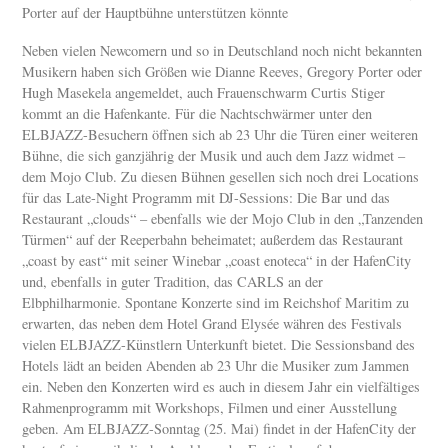
Porter auf der Hauptbühne unterstützen könnte
Neben vielen Newcomern und so in Deutschland noch nicht bekannten
Musikern haben sich Größen wie Dianne Reeves, Gregory Porter oder
Hugh Masekela angemeldet, auch Frauenschwarm Curtis Stiger
kommt an die Hafenkante. Für die Nachtschwärmer unter den
ELBJAZZ-Besuchern öffnen sich ab 23 Uhr die Türen einer weiteren
Bühne, die sich ganzjährig der Musik und auch dem Jazz widmet –
dem Mojo Club. Zu diesen Bühnen gesellen sich noch drei Locations
für das Late-Night Programm mit DJ-Sessions: Die Bar und das
Restaurant „clouds“ – ebenfalls wie der Mojo Club in den „Tanzenden
Türmen“ auf der Reeperbahn beheimatet; außerdem das Restaurant
„coast by east“ mit seiner Winebar „coast enoteca“ in der HafenCity
und, ebenfalls in guter Tradition, das CARLS an der
Elbphilharmonie. Spontane Konzerte sind im Reichshof Maritim zu
erwarten, das neben dem Hotel Grand Elysée währen des Festivals
vielen ELBJAZZ-Künstlern Unterkunft bietet. Die Sessionsband des
Hotels lädt an beiden Abenden ab 23 Uhr die Musiker zum Jammen
ein. Neben den Konzerten wird es auch in diesem Jahr ein vielfältiges
Rahmenprogramm mit Workshops, Filmen und einer Ausstellung
geben. Am ELBJAZZ-Sonntag (25. Mai) findet in der HafenCity der