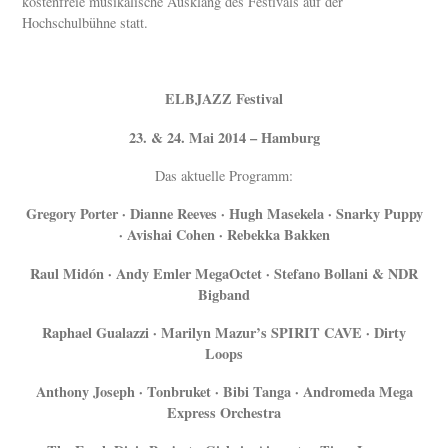
kostenfreie musikalische Ausklang des Festivals auf der
Hochschulbühne statt.
ELBJAZZ Festival
23. & 24. Mai 2014 – Hamburg
Das aktuelle Programm:
Gregory Porter · Dianne Reeves · Hugh Masekela · Snarky Puppy
· Avishai Cohen · Rebekka Bakken
Raul Midón · Andy Emler MegaOctet · Stefano Bollani & NDR
Bigband
Raphael Gualazzi · Marilyn Mazur’s SPIRIT CAVE · Dirty
Loops
Anthony Joseph · Tonbruket · Bibi Tanga · Andromeda Mega
Express Orchestra