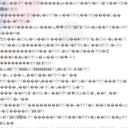
b�>j��)΄��!P�����ԫ��&���;�"k��B�
޶�}
��������p�SVT�(w��ę��!j������
��x�;�-
m��@J����nQ+���պ��כ��7�Ma�jf��J��ͱ4
j���Ѳ�
撆R��x�ZMz�7v��IW���/d��ٞ�Тז�c�ZM~�ji��
ߒ��sQz�����Ԡ��DW��3�De�n"��M�+/
��������B��:�-�u��IJ���7j�委
���9��p�=�'m��AN�ޭ�=/
��������B��:�-
�n&������nUf���������q��x�ZM~�
c��
Ϲ�+,&��Ὰܢ��F[��(�1�*"��
ϒ��"J����ԧ�����<�;�b"�� ���"j�
����ܢ��F[��x� ,�!q�� қ�*]/
���؝�2��7�SMc�s"���ޭ�DQ/�应�ܢ��F_��!
� :�s"��
����7`��������F��+�SVT�n"��IJ����nQ
/�应����B ��4�
w�D"��IJ�׭�-`������S��9�Dr�ji��EJ߅��gJ
�应��