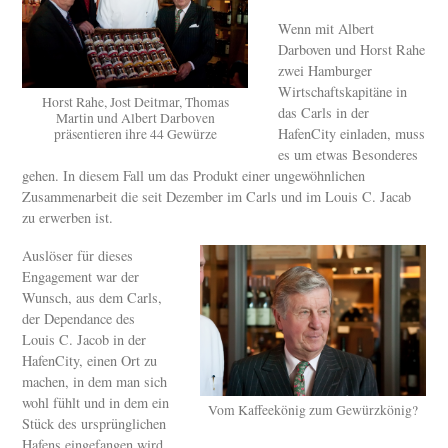
Wenn mit Albert
Darboven und Horst Rahe
zwei Hamburger
Wirtschaftskapitäne in
Horst Rahe, Jost Deitmar, Thomas
das Carls in der
Martin und Albert Darboven
HafenCity einladen, muss
präsentieren ihre 44 Gewürze
es um etwas Besonderes
gehen. In diesem Fall um das Produkt einer ungewöhnlichen
Zusammenarbeit die seit Dezember im Carls und im Louis C. Jacab
zu erwerben ist.
Auslöser für dieses
Engagement war der
Wunsch, aus dem Carls,
der Dependance des
Louis C. Jacob in der
HafenCity, einen Ort zu
machen, in dem man sich
wohl fühlt und in dem ein
Vom Kaffeekönig zum Gewürzkönig?
Stück des ursprünglichen
Hafens eingefangen wird.