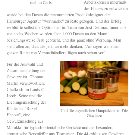
Arbeitskreisen innerhalb
mal im Carls
des Hauses zu entwickeln
wurde bei den Dosen die renommierten Produktdesigner der
Hamburger Agentur "wertmarke" zu Rate gezogen. Und der Erfolg
verblüffte selbst die Optimisten im Team von Jost Deitmar. Innerhalb
von sechs Wochen wurden über 1.000 Dosen an den Mann
beziehungsweise Frau gebracht, und das ganz ohne Werbung. Man
sieht allen an, dass sie jetzt an mehr denken. "Anfragen von einer
ganzen Reihe von Versnadhändlern lägen auch schon vor".
Für die Auswahl und
Zusammenstellung der
Gewürze ist Thomas
Martin verantwortlich,
Chefkoch im Louis C.
Jacob. Seine und die
Lieblingsmischung der
Käufer ist "Raz el
Und die eigentlichen Hauptakteure - Die
Hanout", eine
Gewürze
Gewürzmischung aus
Marokko für typisch orientalische Gerichte und der besonders
aromatische Bergpfeffer aus Tasmanien. Die 44 exklusiven Gewürze