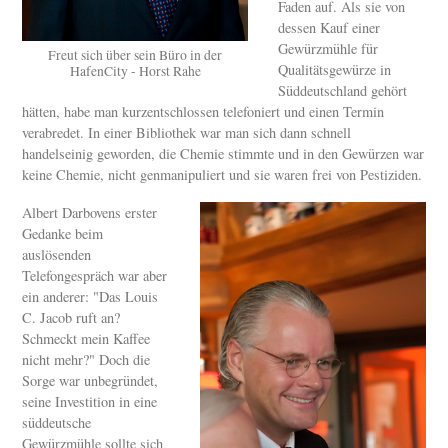
Faden auf. Als sie von
dessen Kauf einer
Gewürzmühle für
Freut sich über sein Büro in der
Qualitätsgewürze in
HafenCity - Horst Rahe
Süddeutschland gehört
hätten, habe man kurzentschlossen telefoniert und einen Termin
verabredet. In einer Bibliothek war man sich dann schnell
handelseinig geworden, die Chemie stimmte und in den Gewürzen war
keine Chemie, nicht genmanipuliert und sie waren frei von Pestiziden.
Albert Darbovens erster
Gedanke beim
auslösenden
Telefongespräch war aber
ein anderer: "Das Louis
C. Jacob ruft an?
Schmeckt mein Kaffee
nicht mehr?" Doch die
Sorge war unbegründet,
seine Investition in eine
süddeutsche
Gewürzmühle sollte sich