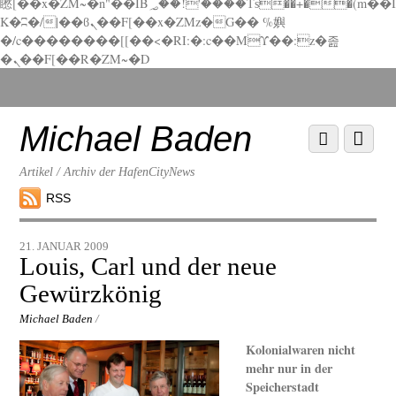
矁[��x�ZM~�n"��IB؃��!'����Тѕ��+��(m��I
K�ʭ�/|��ϐܢ��F[��x�ZMz�G�� %嬩
�/c��������[[��<�RI:�:c��MΎ��:z�졾
�ܢ��F[��R�ZM~�D
Scroll
down
to
Michael Baden
Scroll
Menu
content
down
to
Artikel / Archiv der HafenCityNews
content
RSS
21. JANUAR 2009
Louis, Carl und der neue
Gewürzkönig
Michael Baden
/
Kolonialwaren nicht
mehr nur in der
Speicherstadt