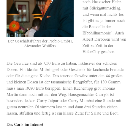
noch klassischer Hafen
mit Stückgutumschlag,
und wenn mal nichts los
ist gibt es ja immer noch
die Baustelle der
Elbphilharmonie". Auch
Albert Darboven wird von
Der Geschäftsführer der Probio GmbH,
Zeit zu Zeit in der
Alexander Wolffers
HafenCity gesehen.
Die Gewürze sind ab 7,50 Euro zu haben, inklusiver der schicken
Dosen. Ein ideales Mitbringsel oder Geschenk für kochende Freunde
oder für die eigene Küche. Das teuerste Gewürz unter den 44 großen
und kleinen Dosen ist der tasmanische Bergpfeffer, für 130 Gramm
muss man 19,80 Euro berappen. Einen Küchentipp gibt Thomas
Martin dann noch mit auf den Weg. Hausgemachtes Curryöl ist
besonders lecker. Curry Jaipur oder Curry Mumbai eine Stunde mit
gutem neutralen Öl simmern lassen und dann drei Stunden ziehen
lassen, abfüllen und fertig ist ein klasse Zutat für Salate und Brot.
Das Carls im Internet