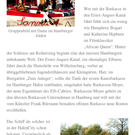
Wer mit der Barkasse in
den Ernst-August-Kanal
fährt fühlt sich ein wenig
wie Humphrey Bogart
Gruppenbild mit Dame im Hamburger
und Katherine Hepburn
Süden
im Filmklassiker
„African Queen“. Hinter
der Schleuse am Reiherstieg beginnt eine den meisten Hamburgern
unbekannte Welt. Der Ernst-August-Kanal, ein ehemaliger Elbarm,
führt durch die Hinterhöfe von Wilhelmsburg, vorbei an
übriggebliebenen Jugendstilhäusern und Kleingärten. Hier, im
Biergarten „Zum Anleger“, sollte die Taufe der ersten Kunstbarkasse
im Hamburger Hafen stattfinden, eingeladen hatte Barkassen-Meyer,
der neue Eigentümer des Elb-Cabrios. Barkassen-Meyer gehört zu
den ältesten Barkassen-Unternehmen in Hamburg und will mit der
vom Künstler Frank Bürmann bemalten offenen Barkasse neue Routen
erschließen.
Das Schiff als solches ist
in der HafenCity schon
bekannt. Ursprünglich als