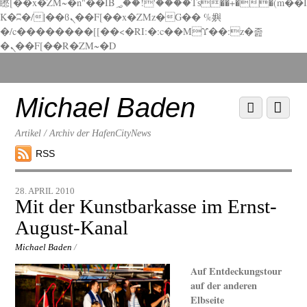
矁[��x�ZM~�n"��IB؃��!'����Тѕ��+��(m��I
K�ʭ�/|��ϐܢ��F[��x�ZMz�G�� %嬩
�/c��������[[��<�RI:�:c��MΎ��:z�졾
�ܢ��F[��R�ZM~�D
Scroll
down
to
Michael Baden
Scroll
Menu
content
down
to
Artikel / Archiv der HafenCityNews
content
RSS
28. APRIL 2010
Mit der Kunstbarkasse im Ernst-
August-Kanal
Michael Baden
/
Auf Entdeckungstour
auf der anderen
Elbseite