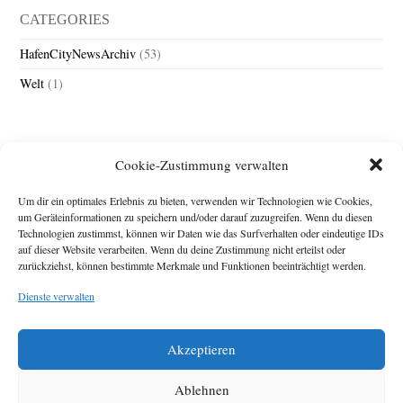
CATEGORIES
HafenCityNewsArchiv
(53)
Welt
(1)
Cookie-Zustimmung verwalten
Um dir ein optimales Erlebnis zu bieten, verwenden wir Technologien wie Cookies,
um Geräteinformationen zu speichern und/oder darauf zuzugreifen. Wenn du diesen
Technologien zustimmst, können wir Daten wie das Surfverhalten oder eindeutige IDs
Impressum
auf dieser Website verarbeiten. Wenn du deine Zustimmung nicht erteilst oder
zurückziehst, können bestimmte Merkmale und Funktionen beeinträchtigt werden.
Michael Baden,
Schwensholz 4,
Dienste verwalten
24376 Hasselberg
Disclaimer
Diese Webseite stellt
Akzeptieren
Inhalte der ersten
zehn Jahre der
HafenCity Zeitung
Ablehnen
zur Verfügung. Die