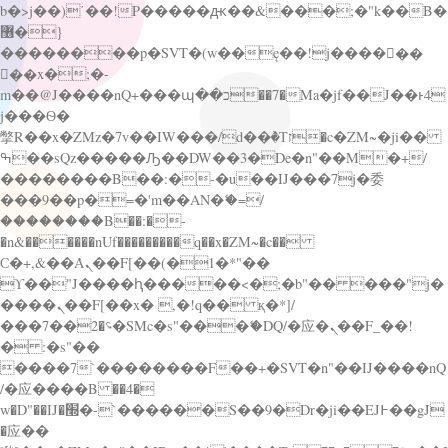
b�>j��)΄��!P�����ԫ��&���;�"k��B�
޶�}
��������p�SVT�(w��ę��!j������
��x�;�-
m��@J����nQ+���պ��כ��7�Ma�jf��J��ͱ4
j���Ѳ�
撆R��x�ZMz�7v��IW���/d��ٞ�Тז�c�ZM~�ji��
ߒ��sQz�����Ԡ��DW��3�De�n"��M�+/
��������B��:�-�u��IJ���7j�委
���9��p�=�'m��AN�ޭ�=/
��������B��:�-
�n&������nUf���������q��x�ZM~�
c��
Ϲ�+,&��Ὰܢ��F[��(�1�*"��
ϒ��"J����ԧ�����<�;�b"�� ���"j�
����ܢ��F[��x� ,�!q�� қ�*]/
���؝�2��7�SMc�s"���ޭ�DQ/�应�ܢ��F_��!
� :�s"��
����7`��������F��+�SVT�n"��IJ����nQ
/�应����B ��4�
w�D"��IJ�׭�-`������S��9�Dr�ji��EJ߅��gJ
�应��