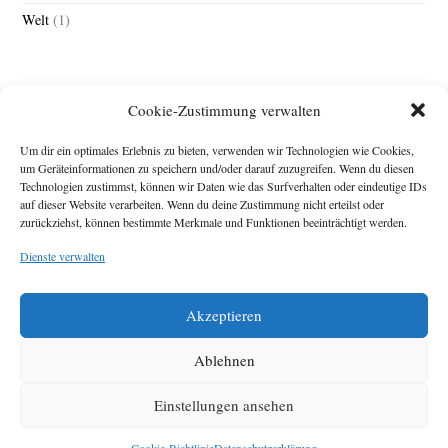
Welt
(1)
Cookie-Zustimmung verwalten
Um dir ein optimales Erlebnis zu bieten, verwenden wir Technologien wie Cookies,
um Geräteinformationen zu speichern und/oder darauf zuzugreifen. Wenn du diesen
Technologien zustimmst, können wir Daten wie das Surfverhalten oder eindeutige IDs
Impressum
auf dieser Website verarbeiten. Wenn du deine Zustimmung nicht erteilst oder
zurückziehst, können bestimmte Merkmale und Funktionen beeinträchtigt werden.
Michael Baden,
Schwensholz 4,
Dienste verwalten
24376 Hasselberg
Disclaimer
Diese Webseite stellt
Akzeptieren
Inhalte der ersten
zehn Jahre der
HafenCity Zeitung
Ablehnen
zur Verfügung. Die
aktuelle Version ist
Einstellungen ansehen
unter
Hafencity
Zeitung
zu finden
Cookie-Richtlinie
Datenschutzerklärung