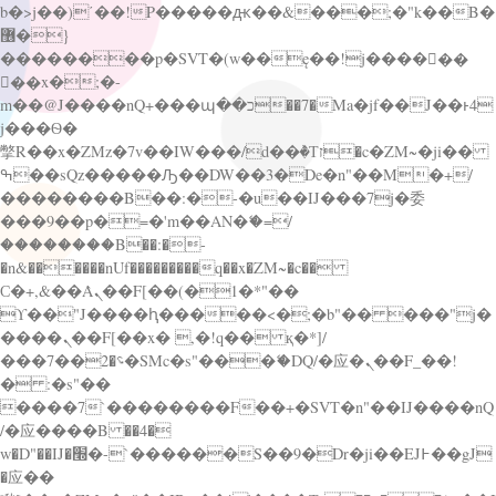
b�>j��)΄��!P�����ԫ��&���;�"k��B�
޶�}
��������p�SVT�(w��ę��!j������
��x�;�-
m��@J����nQ+���պ��כ��7�Ma�jf��J��ͱ4
j���Ѳ�
撆R��x�ZMz�7v��IW���/d��ٞ�Тז�c�ZM~�ji��
ߒ��sQz�����Ԡ��DW��3�De�n"��M�+/
��������B��:�-�u��IJ���7j�委
���9��p�=�'m��AN�ޭ�=/
��������B��:�-
�n&������nUf���������q��x�ZM~�
c��
Ϲ�+,&��Ὰܢ��F[��(�1�*"��
ϒ��"J����ԧ�����<�;�b"�� ���"j�
����ܢ��F[��x� ,�!q�� қ�*]/
���؝�2��7�SMc�s"���ޭ�DQ/�应�ܢ��F_��!
� :�s"��
����7`��������F��+�SVT�n"��IJ����nQ
/�应����B ��4�
w�D"��IJ�׭�-`������S��9�Dr�ji��EJ߅��gJ
�应��