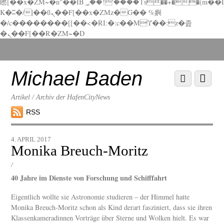
矁[��x�ZM~�n"��IB؃��!'����Тѕ��+��(m��I
K�ʭ�/|��ϐܢ��F[��x�ZMz�G�� %嬩
�/c��������[[��<�RI:�:c��MΎ��:z�졾
�ܢ��F[��R�ZM~�D
Scroll
down
to
Michael Baden
Scroll
Menu
content
down
to
Artikel / Archiv der HafenCityNews
content
RSS
4. APRIL 2017
Monika Breuch-Moritz
/
40 Jahre im Dienste von Forschung und Schifffahrt
Eigentlich wollte sie Astronomie studieren – der Himmel hatte
Monika Breuch-Moritz schon als Kind derart fasziniert, dass sie ihren
Klassenkameradinnen Vorträge über Sterne und Wolken hielt. Es war