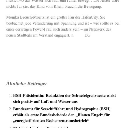
Fluss, „wo das Wasser sich rauf und runter bewegt“. Die Alster wäre
nichts für sie, das Kind vom Rhein braucht die Bewegung.
Monika Breuch-Moritz ist ein großer Fan der HafenCity. Sie
beobachtet jede Veränderung mit Spannung und ist – wie sollte es bei
einer derartigen Power-Frau auch anders sein – im Netzwerk des
neuen Stadtteils im Vorstand engagiert. n DG
Ähnliche Beiträge:
BSH-Präsidentin: Reduktion der Schwefelgrenzwerte wirkt
sich positiv auf Luft und Wasser aus
Bundesamt für Seeschifffahrt und Hydrographie (BSH)
erhält als erste Bundesbehörde den „Blauen Engel“ für
„energieeffizienten Rechenzentrumsbetrieb“