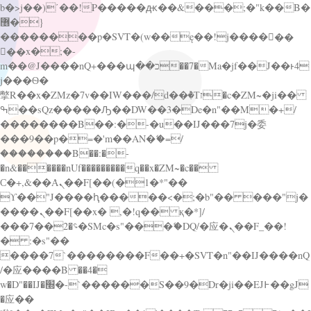
b�>j��)΄��!P�����ԫ��&���;�"k��B�
޶�}
��������p�SVT�(w��ę��!j������
��x�;�-
m��@J����nQ+���պ��כ��7�Ma�jf��J��ͱ4
j���Ѳ�
撆R��x�ZMz�7v��IW���/d��ٞ�Тז�c�ZM~�ji��
ߒ��sQz�����Ԡ��DW��3�De�n"��M�+/
��������B��:�-�u��IJ���7j�委
���9��p�=�'m��AN�ޭ�=/
��������B��:�-
�n&������nUf���������q��x�ZM~�
c��
Ϲ�+,&��Ὰܢ��F[��(�1�*"��
ϒ��"J����ԧ�����<�;�b"�� ���"j�
����ܢ��F[��x� ,�!q�� қ�*]/
���؝�2��7�SMc�s"���ޭ�DQ/�应�ܢ��F_��!
� :�s"��
����7`��������F��+�SVT�n"��IJ����nQ
/�应����B ��4�
w�D"��IJ�׭�-`������S��9�Dr�ji��EJ߅��gJ
�应��