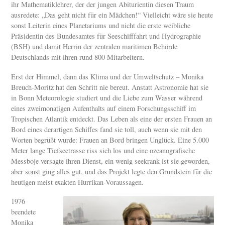
ihr Mathematiklehrer, der der jungen Abiturientin diesen Traum
ausredete: „Das geht nicht für ein Mädchen!“ Vielleicht wäre sie heute
sonst Leiterin eines Planetariums und nicht die erste weibliche
Präsidentin des Bundesamtes für Seeschifffahrt und Hydrographie
(BSH) und damit Herrin der zentralen maritimen Behörde
Deutschlands mit ihren rund 800 Mitarbeitern.
Erst der Himmel, dann das Klima und der Umweltschutz – Monika
Breuch-Moritz hat den Schritt nie bereut. Anstatt Astronomie hat sie
in Bonn Meteorologie studiert und die Liebe zum Wasser während
eines zweimonatigen Aufenthalts auf einem Forschungsschiff im
Tropischen Atlantik entdeckt. Das Leben als eine der ersten Frauen an
Bord eines derartigen Schiffes fand sie toll, auch wenn sie mit den
Worten begrüßt wurde: Frauen an Bord bringen Unglück. Eine 5.000
Meter lange Tiefseetrasse riss sich los und eine ozeanografische
Messboje versagte ihren Dienst, ein wenig seekrank ist sie geworden,
aber sonst ging alles gut, und das Projekt legte den Grundstein für die
heutigen meist exakten Hurrikan-Voraussagen.
1976
beendete
Monika