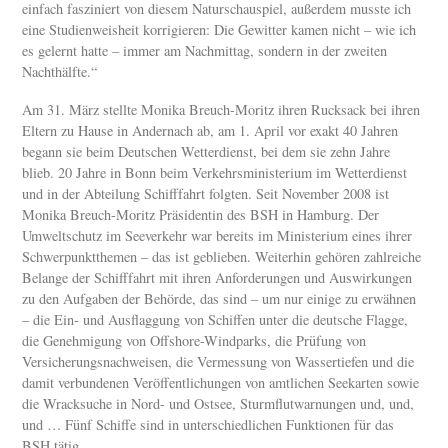
einfach fasziniert von diesem Naturschauspiel, außerdem musste ich
eine Studienweisheit korrigieren: Die Gewitter kamen nicht – wie ich
es gelernt hatte – immer am Nachmittag, sondern in der zweiten
Nachthälfte.“
Am 31. März stellte Monika Breuch-Moritz ihren Rucksack bei ihren
Eltern zu Hause in Andernach ab, am 1. April vor exakt 40 Jahren
begann sie beim Deutschen Wetterdienst, bei dem sie zehn Jahre
blieb. 20 Jahre in Bonn beim Verkehrsministerium im Wetterdienst
und in der Abteilung Schifffahrt folgten. Seit November 2008 ist
Monika Breuch-Moritz Präsidentin des BSH in Hamburg. Der
Umweltschutz im Seeverkehr war bereits im Ministerium eines ihrer
Schwerpunktthemen – das ist geblieben. Weiterhin gehören zahlreiche
Belange der Schifffahrt mit ihren Anforderungen und Auswirkungen
zu den Aufgaben der Behörde, das sind – um nur einige zu erwähnen
– die Ein- und Ausflaggung von Schiffen unter die deutsche Flagge,
die Genehmigung von Offshore-Windparks, die Prüfung von
Versicherungsnachweisen, die Vermessung von Wassertiefen und die
damit verbundenen Veröffentlichungen von amtlichen Seekarten sowie
die Wracksuche in Nord- und Ostsee, Sturmflutwarnungen und, und,
und … Fünf Schiffe sind in unterschiedlichen Funktionen für das
BSH tätig.