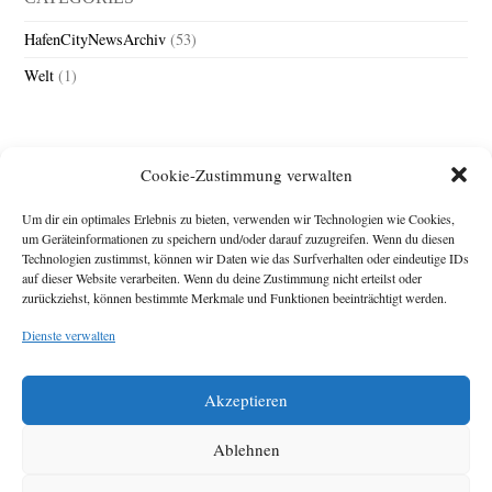
HafenCityNewsArchiv
(53)
Welt
(1)
Cookie-Zustimmung verwalten
Um dir ein optimales Erlebnis zu bieten, verwenden wir Technologien wie Cookies,
um Geräteinformationen zu speichern und/oder darauf zuzugreifen. Wenn du diesen
Technologien zustimmst, können wir Daten wie das Surfverhalten oder eindeutige IDs
Impressum
auf dieser Website verarbeiten. Wenn du deine Zustimmung nicht erteilst oder
zurückziehst, können bestimmte Merkmale und Funktionen beeinträchtigt werden.
Michael Baden,
Schwensholz 4,
Dienste verwalten
24376 Hasselberg
Disclaimer
Diese Webseite stellt
Akzeptieren
Inhalte der ersten
zehn Jahre der
HafenCity Zeitung
Ablehnen
zur Verfügung. Die
aktuelle Version ist